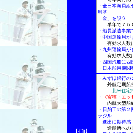
・全日本海員組
興基
金」を設立
単年で７５
・船員派遣事業
・中国運輸局が
有効求人数
・九州運輸局が
有効求人数
・四国汽船に四
・日本舶用機関
・みずほ銀行の
外航定期船
北米住宅
・
《寄稿・エッ
内航大型船
・日舶工の第２
ラジル
進出に期待感
造船所への
【4面】