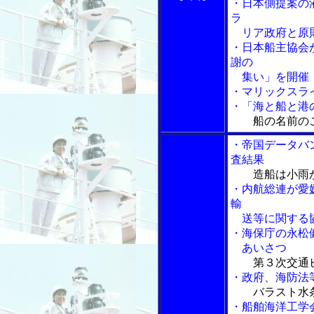
・日本側提案の
ラ
リア政府と原
・日本船主協会
謝の
集い」を開催
・マリックスラ
・「海と船と港の
船の名前の
・帝国データバ
査結果
造船は小雨
・内航総連が愛
輸
送等に関する
・海保庁の永松
あいさつ
第３次交通
・政府、海防法
バラスト水
・船舶海洋工学