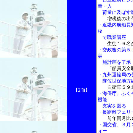
量・入
荷量に及ぼす影
増税後の出荷
・近畿内航船員
校
で職業講座
生徒１６名が
・交政審の第５
実
施計画を了承
「船員安全
・九州運輸局の
隊佐世保地方総
自衛官５９
【2面】
・海保庁、ふく
機能
充実を図る
・長距離フェリ
前年同月比
・国交省、３月
ォー