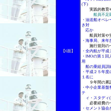
(下)
実践的教育
船員不足
・油送船オペレ
き対
応か
船員対策や
・海事局、来年
施行規則の
【6面】
・全内航が平成
・IMOの第１
用
船の乗組員訓
・平成２５年度
１名に
９年間の累
・中小企業基盤
テ
ィ・スタディ(F
必要経費の
・セメント協会