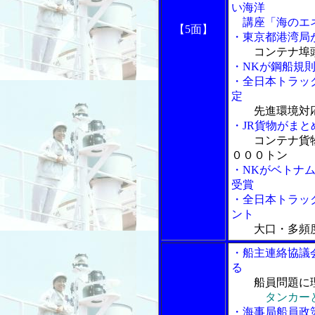
い海洋
講座「海のエネ
【5面】
・東京都港湾局
コンテナ埠
・NKが鋼船規
・全日本トラッ
定
先進環境対
・JR貨物がま
コンテナ貨
０００トン
・NKがベトナ
受賞
・全日本トラッ
ント
大口・多頻
・船主連絡協議
る
船員問題に
タンカー
・海事局船員政