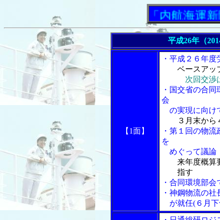
「内航海運新聞」
平成26年（20
・平成２６年度
ベースアップ
次回交渉
・国交省の合同
会
の実現に向け
３月末から
【1面】
・第１回の物流
を
めぐって議論
来年度概算
指す
・合同環境部会
・神鋼物流の社
が就任(６月下
・日通総研ロジ