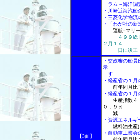
ラム～海洋調査
・川崎近海汽船
・三菱化学物流
・「わが社の新
運航=マリ
４９９総
２月１４
日に竣工
・交政審の船員
示
す
・経産省の１月
前年同月比
・経産省の１月
生産指数４
０．９％
減
・資源エネルギ
燃料油生産
・自動車工業会
【3面】
前年同月比