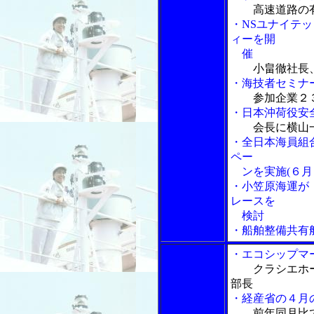
高速道路の
・NSユナイテ
ィーを開
催
小畠徹社長
・海技者セミナ
参加企業２
・日本沖荷役安
会長に横山一
・全日本海員組合
ペー
ンを実施(６月
・小笠原海運が
レースを
検討
・船舶整備共有
・エコシップマ
クラシエホ
部長
・経産省の４月
前年同月比