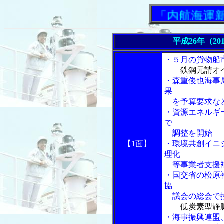
「内航海運新聞」
平成26年（20
・５月の貨物船
鉄鋼元請オ
・森重俊也海事
果
を予算要求な
・資源エネルギ
で
調整を開始
【1面】
・環境共創イニ
理化
等事業者支援補
・国交省の松原
協
議会の総会で
低炭素型静
・海事振興連盟