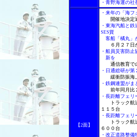
・青野海運の社
・来年の「海フ
開催地決定
・東海汽船と鉄
SES貨
客船「橘丸」が
６月２７日
・船員災害防止
新を
通信教育で
・日通総研が第
緩衝防振海
・鉄鋼連盟がま
前年同月比
・長距離フェリ
トラック航
１１５台
・長距離フェリ
トラック航
【2面】
６００台
・改正道路整備