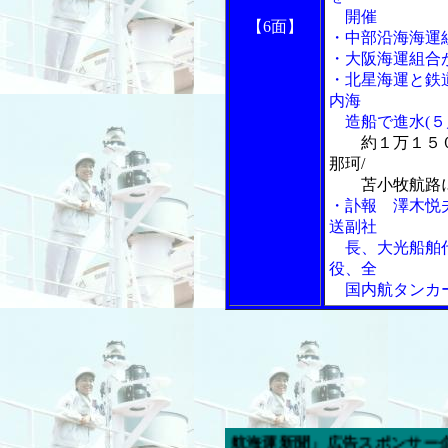
開催
【6面】
・中部沿海海運
・大阪海運組合
・北星海運と鉄
内海
造船で進水(５
約１万１５
那珂/
苫小牧航路
・訃報 澤木悦
送副社
長、大光船舶代
役、全
国内航タンカ
今週の「内航海運新聞」広告スポンサー企業