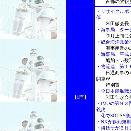
首都の変貌
・リサイクルポ
催
米田徹会長
・海事局、ター
９月上旬に
・総合海洋政策
海事産業の
・海事局、平成
船舶トン数
・物流連、第１
日通商事の
開発が
特別賞
・全日本船舶職
【5面】
岩田仁が会
・IMOの第９
義務
化でSOLAS
・NKが鋼船規
・海技研が６月