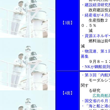
・建設経済研究
政府建設投
・経産省が４月
生産指数２
【3面】
０．５％
減
・資源エネルギ
燃料油は前
減
・物流連、第１
募集
９月８～１
・NKが鋼船規
・第３回「内航
モーダルシフ
関す
る研究
【4面】
広島商船
・国交省の６月
・「海と船と港の物