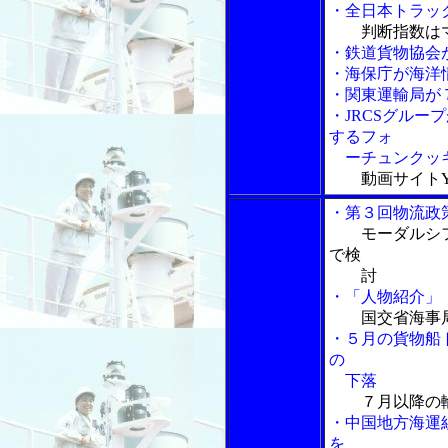
・全日本トラッ
判断指数は
・鉄道貨物協会
・海保庁が海洋
・関東運輸局が
・JRCSグルー
するフォ
ーチュンクッキ
動画サイトYo
・第３回物流政
モーダルシ
で検
討
・「人物紹介」
国交省海事
・５月の貨物船
の
下落
７月以降の
・中国地方海運
を