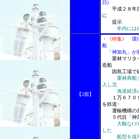
日)
平成２８年
に
提示
年内には
・
《特集》
環境
船
「神加丸」が
栗林マリタ
造船
因島工場で
栗林商船
入し北
海道経済の
【2面】
１万６７０
を鉄道･
運輸機構の共
５代目「神加
大幅なC
した
船型を採