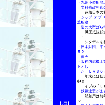
・九州小型船舶
文科省政務官の
造船日本の
・シップ･オブ
造船建
造の大型ばら積
風圧抵抗低
ロ・
シタデルを
・日本財団、平
５２
億円
・阪神内燃機工
トとし
た「ＬＡ３０
年末には低
御タ
イプの「ＬＨ
・鉄鋼連盟がま
船舶用は前
ン
【5面】