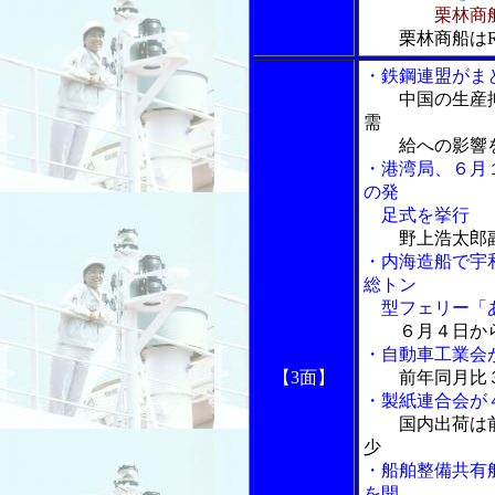
栗林商
栗林商船は
・鉄鋼連盟がま
中国の生産
需
給への影響
・港湾局、６月
の発
足式を挙行
野上浩太郎
・内海造船で宇
総トン
型フェリー「あ
６月４日か
・自動車工業会
【3面】
前年同月比
・製紙連合会が
国内出荷は
少
・船舶整備共有
を開