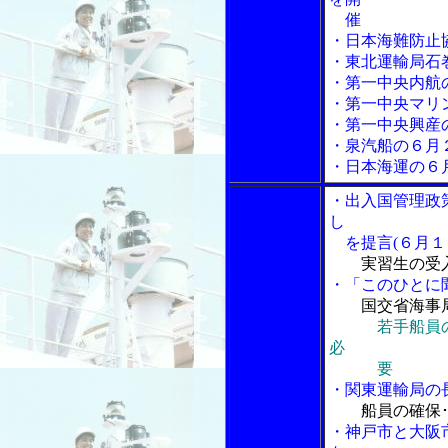
催
・日本海難防止
・東北運輸局石
・第一中央内航
・第一中央マリ
・第一中央興産
・泉汽船の６月
・日本海運の６
・出入国管理政
し
を提言(６月１
実習生の受
・「このひとに聞
国交省海事
若手船員
必
要
・関東運輸局の
船員の確保
・神戸市と大阪