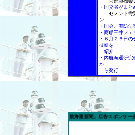
阿部範雄会
・国交省がまと
セメント需
ン
・国会、海防法
・商船三井フェ
・６月２６日の
技研を
紹介
・内航海運研究
か
ら発行
今週の「内航海運新聞」広告スポンサー企業