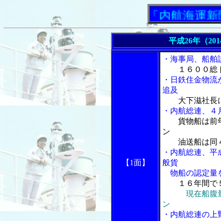
「内航海運新聞」ニ
平成26年（20
・海事局、船舶
１６００総
・日鉄住金物流
追及
大下滋社長
・内航総連、４
貨物船は前
ン
油送船は同４
・内航総連、平
【1面】
般貨
物船の認定量
１６年間で
現在船腹
ン
・内航総連の上