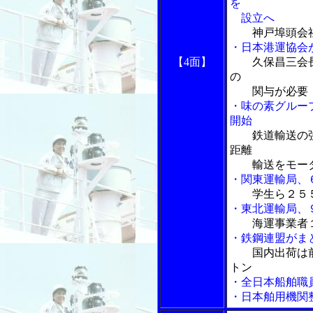
を
設立へ
神戸埠頭会
・日本港運協会
【4面】
久保昌三会
の
関与が必要
・味の素グルー
開始
鉄道輸送の
距離
輸送をモーダ
・関東運輸局、
学生ら２５
・東北運輸局、
海運事業者
・鉄鋼連盟がま
国内出荷は
トン
・全日本船舶職
・日本舶用機関