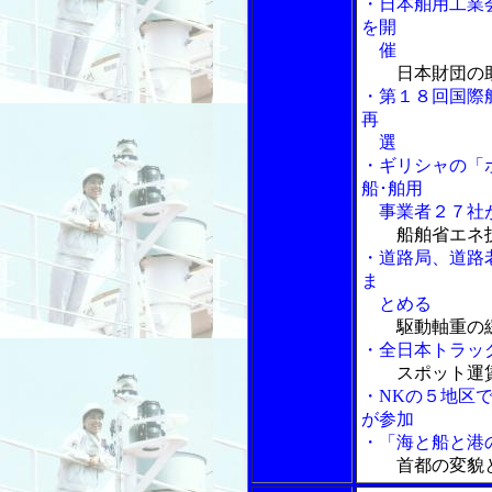
・日本舶用工業
を開
催
日本財団の
・第１８回国際
再
選
・ギリシャの「
船･舶用
事業者２７社
船舶省エネ
・道路局、道路
ま
とめる
駆動軸重の
・全日本トラッ
スポット運
・NKの５地区
が参加
・「海と船と港の物
首都の変貌