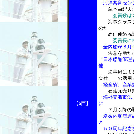
・海洋共育セン
蔵本由紀夫
会員数は
海事クラスタ
のた
めに連絡協議
委員長に
・全内船が６月
決意を新た
・日本船舶管理
催
海事局によ
会社 の活用」
・経産省、産業
石油元売り
・海外売船市況
【6面】
に
７月以降の
・愛媛内航海運
と
５０周年記念