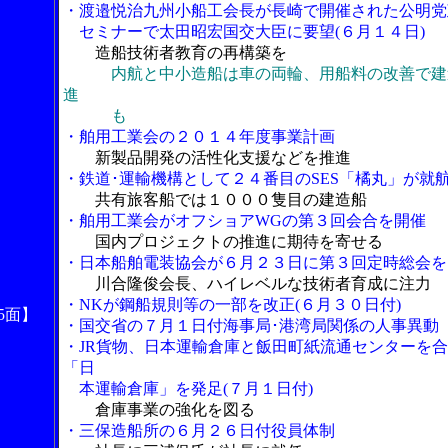
・渡邉悦治九州小船工会長が長崎で開催された公明党
セミナーで太田昭宏国交大臣に要望(６月１４日)
造船技術者教育の再構築を
内航と中小造船は車の両輪、用船料の改善で建
進
も
・舶用工業会の２０１４年度事業計画
新製品開発の活性化支援などを推進
・鉄道･運輸機構として２４番目のSES「橘丸」が就
共有旅客船では１０００隻目の建造船
・舶用工業会がオフショアWGの第３回会合を開催
国内プロジェクトの推進に期待を寄せる
・日本船舶電装協会が６月２３日に第３回定時総会を
川合隆俊会長、ハイレベルな技術者育成に注力
・NKが鋼船規則等の一部を改正(６月３０日付)
5面】
・国交省の７月１日付海事局･港湾局関係の人事異動
・JR貨物、日本運輸倉庫と飯田町紙流通センターを
「日
本運輸倉庫」を発足(７月１日付)
倉庫事業の強化を図る
・三保造船所の６月２６日付役員体制