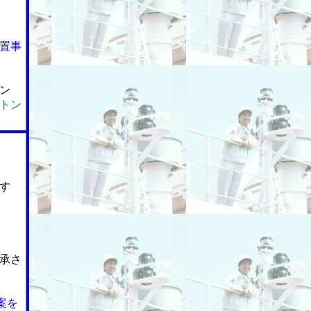
置事
ン
トン
す
承さ
案を