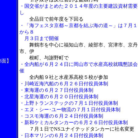
・国交省がまとめた２０１４年度の主要建設資材需要
し
全品目で前年度を下回る
・「海フェスタ京都～京都を結ぶ海の道～」は７月１
から８
月３日まで開催
舞鶴市を中心に福知山市、綾部市、宮津市、京丹
市、伊
根町、与謝野町で
3面】
・全内船が６月２４日に岡山市で水産高校就職懇談会
催
全内船９社と水産系高校５校が参加
・川崎近海汽船の６月２６日付役員体制
・東海運の６月２７日付役員体制
・北星海運の６月２０日付役員体制
・上野トランステックの７月１日付役員体制
・エヌ・シー･ユー物流の７月１日付役員体制
・コスモ海運の６月２４日付役員体制
・新和ケミカルタンカーの６月２６日付役員体制
７月１日でNSユナイテッドタンカーに社名変更
・日本マリンの６月２４日付役員体制