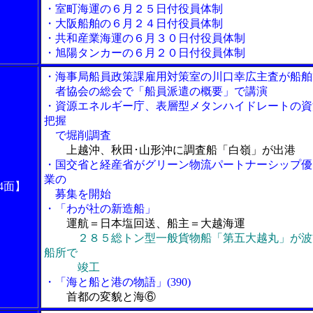
・室町海運の６月２５日付役員体制
・大阪船舶の６月２４日付役員体制
・共和産業海運の６月３０日付役員体制
・旭陽タンカーの６月２０日付役員体制
・海事局船員政策課雇用対策室の川口幸広主査が船舶
者協会の総会で「船員派遣の概要」で講演
・資源エネルギー庁、表層型メタンハイドレートの資
把握
で堀削調査
上越沖、秋田･山形沖に調査船「白嶺」が出港
・国交省と経産省がグリーン物流パートナーシップ優
業の
4面】
募集を開始
・「わが社の新造船」
運航＝日本塩回送、船主＝大越海運
２８５総トン型一般貨物船「第五大越丸」が波
船所で
竣工
・
「海と船と港の物語」(390)
首都の変貌と海⑥