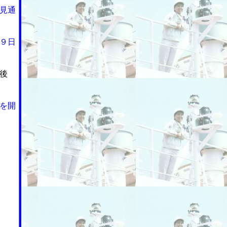
見通
９日
後
を開