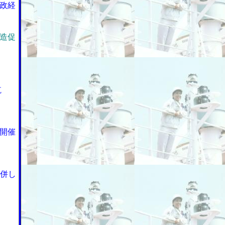
政経
造促
航
開催
合併し