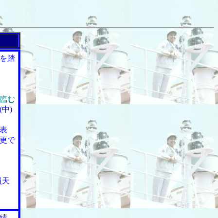
を踏
臨む
中)
表
更で
員天
績