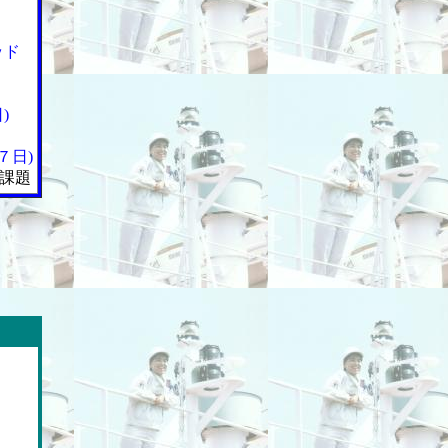
ッド
)
７日)
課題