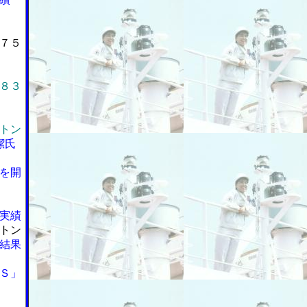
７５
８３
トン
潔氏
を開
実績
トン
結果
Ｓ」