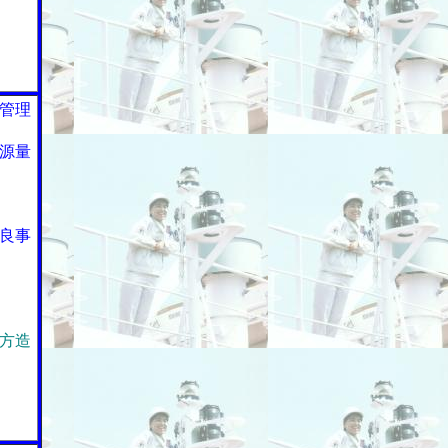
管理
源量
良事
方造