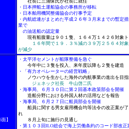
社長に三浦保氏が社長に就任
・日本押船土運船協会の事務所が移転
・日本舶用機関整備協会の行事予定
・内航総連がまとめた平成２６年３月末までの暫定措
業で
の油送船の認定量
現有船腹量は９０１隻、１６４万１４２６対象ト
１６年間で１９．３％減の３９万２５６４対象
が減少
・太平洋セメントが船隊整備を急ぐ
今年中に３隻を投入、来年度以降も２隻を建造
・「有力オペレーターの経営戦略」
ノウハウを生かした海外の内航事業の進出を目指
ジェネック社長 牛山啓二氏
・海事局、６月３０日に第２回基本政策部会を開催
造船分野における外国人材の活用などを報告
・海事局、６月２７日に船員部会を開催
船員に関する男女雇用機会均等法令の改正案が了
れ
6面】
８月上旬に施行の見通し
・第１０３回ILO総会で海上労働条約のコード部改正