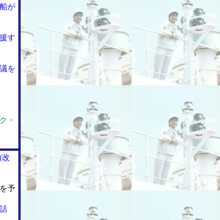
船が
援す
議を
ク・
(改
を予
話