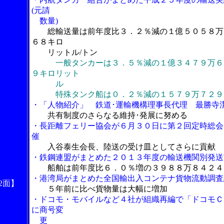
(元請
数量)
総輸送量は前年度比３．２％減の１億５０５８万
６８キロ
リットル/トン
一般タンカーは３．５％減の１億３４７９万６
９キロリット
ル
特殊タンク船は０．２％減の１５７９万７２９
・「人物紹介」 鉄道･運輸機構理事長代理 最勝寺
共有制度のさらなる維持･発展に努める
・長距離フェリー協会が６月３０日に第２回定時総会
催
入谷泰生会長、陸送の受け皿としてさらに貢献
・鉄鋼連盟がまとめた２０１３年度の輸送機関別発送
船舶は前年度比６．０％増の３９８８万８４２４
・港湾局がまとめた全国輸出入コンテナ貨物流動調査
2面】
５年前に比べ貨物量は大幅に増加
・ドコモ・モバイルなど４社が組織再編で「ドコモＣ
に商号変
更