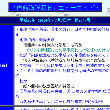
内航海運新聞」ニューストピックス
平成26年（2014年）7月7日付 第2347号
・森俊也海事局長、骨太の方針と日本再興戦略改訂版
ま
え重点的に概算要求
造船業への外国人材活用にも言及
特別償却制度などの期限切れには確保の方針で
・社説「内航総連などの平成２６年度総会を終えて」(
法人税減免の代替財源で船舶特償等の全廃論出る
1面】
・国交省、７月１日に平成２５年度国土交通白書を公
・４～６月期の内航燃料油価格交渉は値決め方式の変
遅
れか
紙パ価格の決定難航が背景に
・国華産業の社長に村井修一氏(三菱ガス化学執行役
然
ガス系化学品カンパニー化成品事業部長)が就任
・内航タンカー組合がまとめた平成２５年度の輸送実