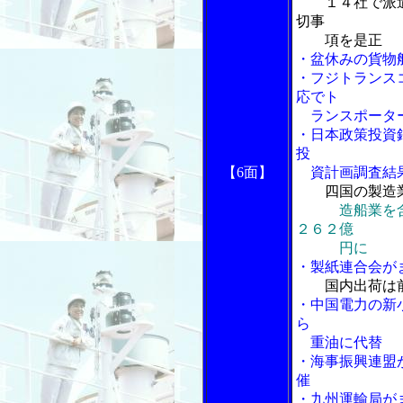
１４社で派
切事
項を是正
・盆休みの貨物
・フジトランス
応でト
ランスポータ
・日本政策投資
投
【6面】
資計画調査結
四国の製造
造船業を
２６２億
円に
・製紙連合会が
国内出荷は
・中国電力の新
ら
重油に代替
・海事振興連盟
催
・九州運輸局が