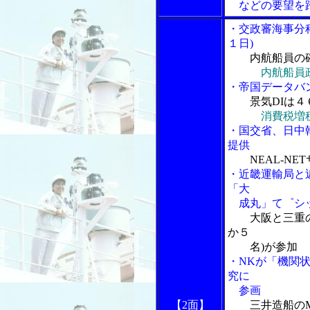
などの要望を踏
・交政審海事分
１日)
内航船員の
内航船員
・帝国データバ
景気DIは
消費税増
・国交省、日中
提供
NEAL-N
・近畿運輸局と
「大
成丸」て゜シッ
大阪と三重
か５
名)が参加
・NKが「機関
究に
参画
【2面】
三井造船のM