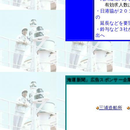
有効求人数
・日港協が２０
の
延長などを要
・鈴与など３社
出へ
週の「内航海運新聞」広告スポンサー企業
三浦造船所