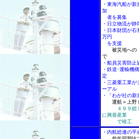
・東海汽船が新
加
者を募集
・日立物流が静
・日本財団が石
万円
を支援
被災地への
で
・船員災害防止
・鉄道･運輸機
定
・三菱重工業が
ーアル
・「わが社の新
運航＝上野
４９９総
に興亜産業
で竣工
・内航総連の平
前年同期比