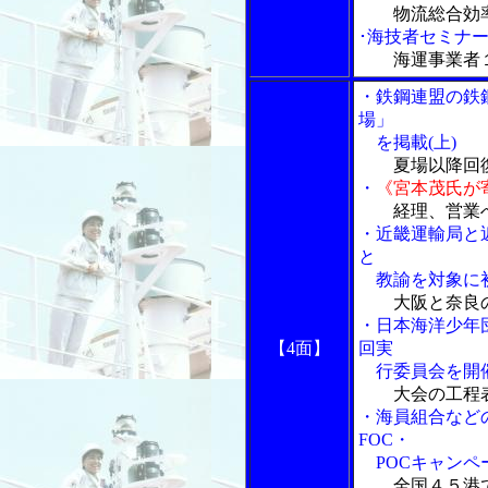
物流総合効
･海技者セミナ
海運事業者
・鉄鋼連盟の鉄
場」
を掲載(上)
夏場以降回
・
《宮本茂氏が
経理、営業
・近畿運輸局と
と
教諭を対象に初
大阪と奈良
・日本海洋少年
【4面】
回実
行委員会を開
大会の工程
・海員組合など
FOC・
POCキャンペ
全国４５港