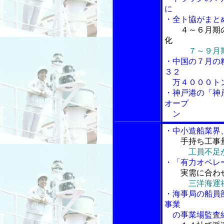
に
・全ト協がまと
４～６月期
化
７～９月
・中国の７月の
３２
万４０００ト
・神戸港の「神
オープ
ン
・中小造船業界
手持ち工事
工員不足
・「有力オペレ
実需に合わ
三洋海運
・海事局の船員
事業
の事業場監査