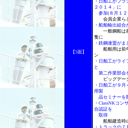
・日舶工がブラ
２０１４」に
参加(８月１２
会員企業ら
・船舶輸出組合
一般鋼船は
隻に
・鉄鋼連盟がま
船舶用は前
【5面】
ン
・日舶工がライ
と
第二作業部会
ビッグデー
・日舶工が９月
用製
品セミナーを
・ClassNK
合認証を
取得
船舶建造時
・トラックの７