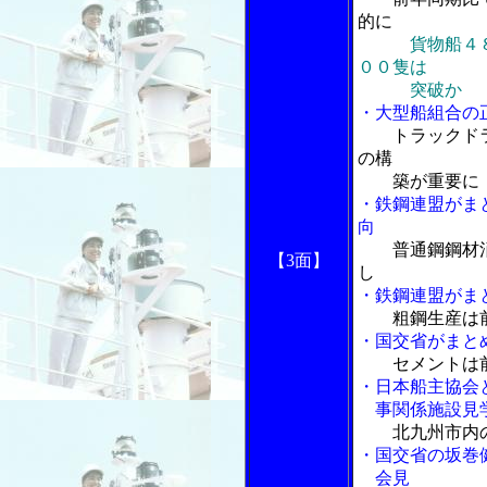
的に
貨物船４
００隻は
突破か
・大型船組合の
トラックド
の構
築が重要に
・鉄鋼連盟がま
向
普通鋼鋼材
【3面】
し
・鉄鋼連盟がま
粗鋼生産は
・国交省がまと
セメントは
・日本船主協会
事関係施設見学
北九州市内
・国交省の坂巻
会見