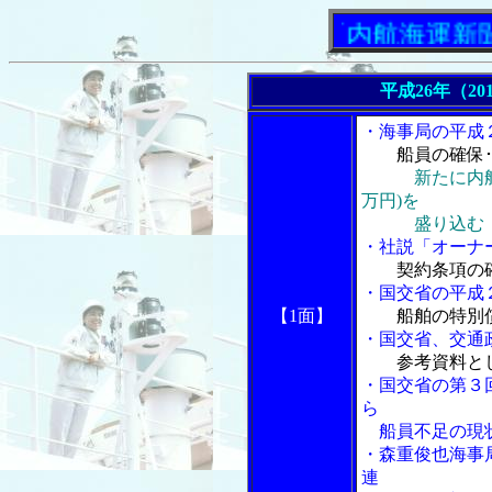
「内航海運新聞」ニュ
平成26年（20
・海事局の平成
船員の確保
新たに内
万円)を
盛り込む
・社説「オーナ
契約条項の
・国交省の平成
【1面】
船舶の特別
・国交省、交通
参考資料と
・国交省の第３
ら
船員不足の現
・森重俊也海事
連