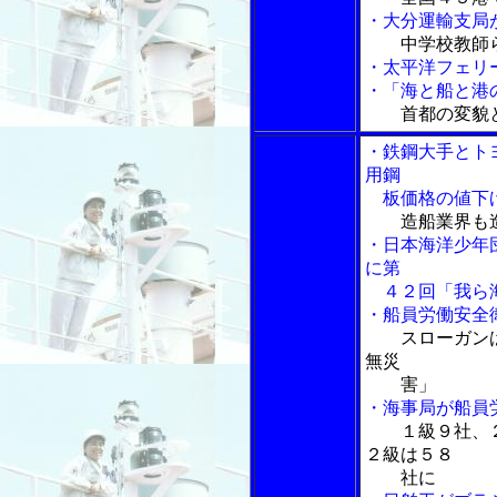
・大分運輸支局
中学校教師
・太平洋フェリ
・「海と船と港の
首都の変貌
・鉄鋼大手とト
用鋼
板価格の値下
造船業界も
・日本海洋少年
に第
４２回「我ら海
・船員労働安全
スローガン
無災
害」
・海事局が船員
１級９社、
２級は５８
社に