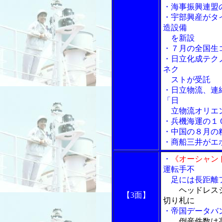
・海事振興連盟
・宇部興産がタ
造設備
を新設
・７月の全国生
・日立化成テク
ネク
ストが受託
・日立物流、連
「日
立物流オリエン
・兵機海運の１
・中国の８月の
・商船三井がエ
・
《オーシャン
運転手不
足には長距離フ
ヘッドレス
【3面】
切り札に
・帝国データバ
倒産件数は