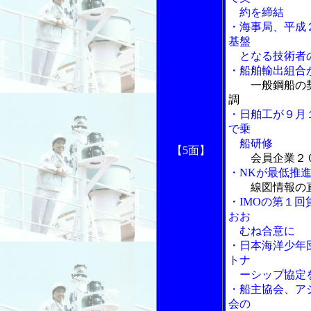
約を締結
・海事局、平成
基盤
となる技術者の
・船舶輸出組合
一般鋼船の
調
・日舶工が９月
で乗
船研修
【5面】
会員企業２
・NKが最低推
線図情報の
・IMOの第１回
おお
むね合意に
・日本海洋少年
トナ
ーシップ協定
・船主協会、ア
会の