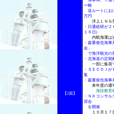
ー輸
送ルートにおけ
万円
洋上ＬＮＧ
・日通総研が２
１６日)
内航海運は
・森重俊也海事
会」
で海洋観光の重
・北海道の定期
一部に集荷
・ＳＥＣＯＪが
集
・森重俊也海事
来年度の通
海技教育
【2面】
・ＮＫコンサル
習会
を開催
１０月１７