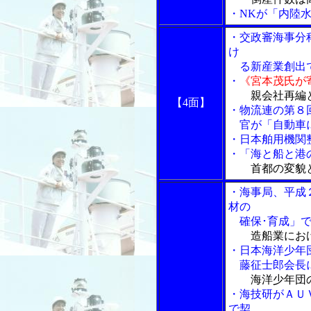
・NKが「内陸水
・交政審海事分
け
る新産業創出
・
《宮本茂氏が
親会社再編
【4面】
・物流連の第８
官が「自動車に
・日本舶用機関
・「海と船と港の
首都の変貌
・海事局、平成
材の
確保･育成」で
造船業にお
・日本海洋少年
藤征士郎会長に
海洋少年団
・海技研がＡＵ
で契