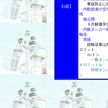
事故防止に
【6面】
・内航総連の交
情
報公開
９月解撤等
・内航タンカー
輸送
実績
総輸送量は
ロリット
ル/トン
一般タン
キロリットル
特殊タンク船
ン