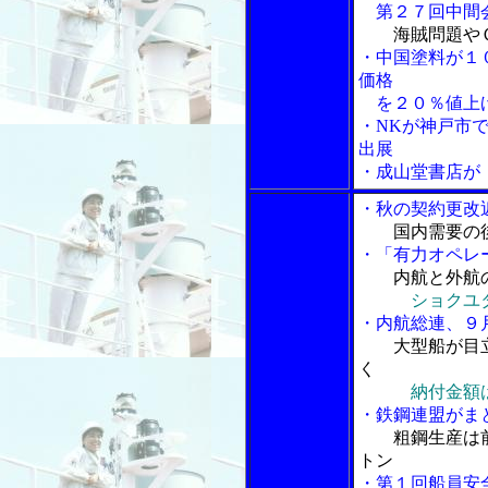
第２７回中間
海賊問題や
・中国塗料が１
価格
を２０％値上
・NKが神戸市で開
出展
・成山堂書店が
・秋の契約更改
国内需要の
・「有力オペレ
内航と外航
ショクユ
・内航総連、９
大型船が目
く
納付金額
・鉄鋼連盟がま
粗鋼生産は
トン
・第１回船員安