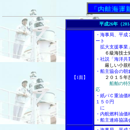
「内航海運新聞」
平成26年（20
・海事局、平成
ート
拡大支援事業
６級海技士
・社説「海洋共
厳しい小規
・船主協会の朝
【1面】
２０１５年
船舶の特
応
・紙パＣ重油価
１５０円
に
・内航燃料油価
・船主連絡協議
・海事局、平成