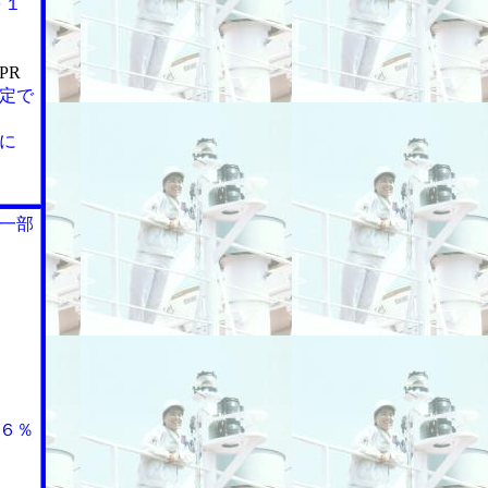
０１
PR
定で
に
一部
６％