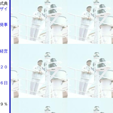
式典
ザイ
発事
経営
２０
６日
９％