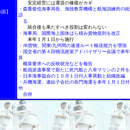
安定経営には運賃の修復がカギ
・森重俊也海事局長、海技教育機構と航海訓練所の統
6面】
語
る
統合後も果たすべき役割は変わらない
・海事局、国際海上固体ばら積み貨物規則を改正
来年１月１日から施行
・JR貨物、関東/九州間の速達ルート輸送能力を増強
・国交省の第４回物流政策アドバイザリー会議で来年
算
概算要求への反映状況などを報告
・船員派遣事業で新たに乾汽船と八幸マリンの２件を
・日本海事協会の１０月１日付人事異動と組織改編
・兵機海運、連結子会社の長門海運を来年１月１日付
州
合併