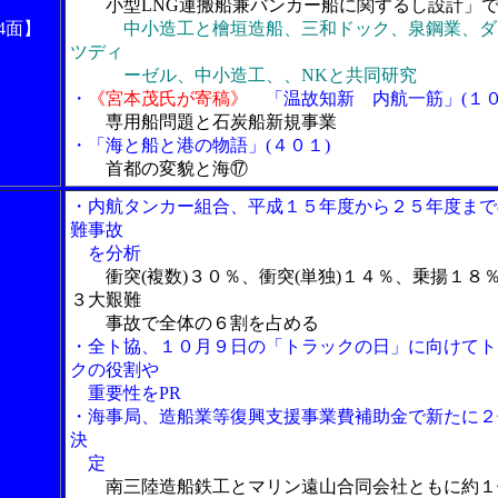
小型LNG運搬船兼バンカー船に関するし設計」で
4面】
中小造工と檜垣造船、三和ドック、泉鋼業、ダ
ツディ
ーゼル、中小造工、、NKと共同研究
・
《宮本茂氏が寄稿》
「温故知新 内航一筋」(１０
専用船問題と石炭船新規事業
・「海と船と港の物語」(４０１)
首都の変貌と海⑰
・内航タンカー組合、平成１５年度から２５年度まで
難事故
を分析
衝突(複数)３０％、衝突(単独)１４％、乗揚１８
３大艱難
事故で全体の６割を占める
・全ト協、１０月９日の「トラックの日」に向けてト
クの役割や
重要性をPR
・海事局、造船業等復興支援事業費補助金で新たに２
決
定
南三陸造船鉄工とマリン遠山合同会社ともに約１