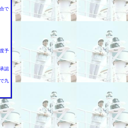
合で
度予
承認
で九