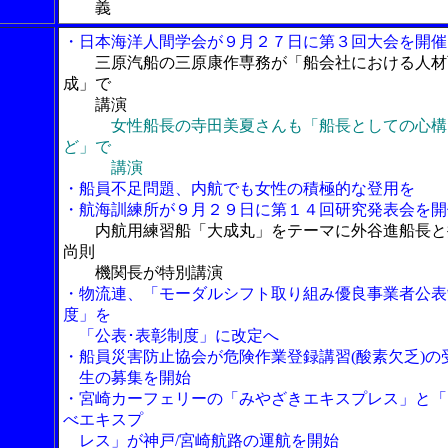
義
・日本海洋人間学会が９月２７日に第３回大会を開催
三原汽船の三原康作専務が「船会社における人材
成」で
講演
女性船長の寺田美夏さんも「船長としての心構
ど」で
講演
・船員不足問題、内航でも女性の積極的な登用を
・航海訓練所が９月２９日に第１４回研究発表会を開
内航用練習船「大成丸」をテーマに外谷進船長と
尚則
機関長が特別講演
・物流連、「モーダルシフト取り組み優良事業者公表
度」を
「公表･表彰制度」に改定へ
・船員災害防止協会が危険作業登録講習(酸素欠乏)の
生の募集を開始
・宮崎カーフェリーの「みやざきエキスプレス」と「
べエキスプ
レス」が神戸/宮崎航路の運航を開始