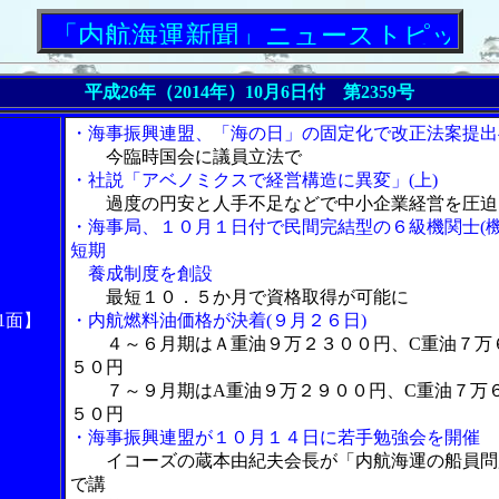
内航海運新聞」ニューストピックス
平成26年（2014年）10月6日付 第2359号
・海事振興連盟、「海の日」の固定化で改正法案提出
今臨時国会に議員立法で
・社説「アベノミクスで経営構造に異変」(上)
過度の円安と人手不足などで中小企業経営を圧迫
・海事局、１０月１日付で民間完結型の６級機関士(機
短期
養成制度を創設
最短１０．５か月で資格取得が可能に
1面】
・内航燃料油価格が決着(９月２６日)
４～６月期はＡ重油９万２３００円、C重油７万
５０円
７～９月期はA重油９万２９００円、C重油７万
５０円
・海事振興連盟が１０月１４日に若手勉強会を開催
イコーズの蔵本由紀夫会長が「内航海運の船員問
で講