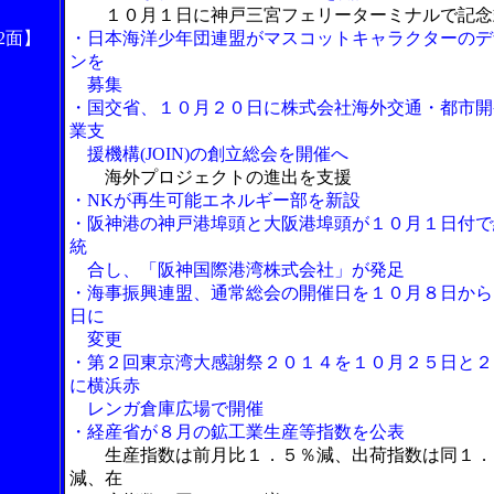
１０月１日に神戸三宮フェリーターミナルで記念
2面】
・日本海洋少年団連盟がマスコットキャラクターのデ
ンを
募集
・国交省、１０月２０日に株式会社海外交通・都市開
業支
援機構(JOIN)の創立総会を開催へ
海外プロジェクトの進出を支援
・NKが再生可能エネルギー部を新設
・阪神港の神戸港埠頭と大阪港埠頭が１０月１日付で
統
合し、「阪神国際港湾株式会社」が発足
・海事振興連盟、通常総会の開催日を１０月８日から
日に
変更
・第２回東京湾大感謝祭２０１４を１０月２５日と２
に横浜赤
レンガ倉庫広場で開催
・経産省が８月の鉱工業生産等指数を公表
生産指数は前月比１．５％減、出荷指数は同１．
減、在