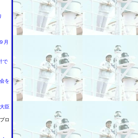
り
９月
計で
会を
大臣
プロ