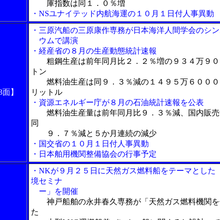
庫指数は同１．０％増
・NSユナイテッド内航海運の１０月１日付人事異動
・三原汽船の三原康作専務が日本海洋人間学会のシン
ウムで講演
・経産省の８月の生産動態統計速報
粗鋼生産は前年同月比２．２％増の９３４万９０
トン
燃料油生産は同９．３％減の１４９５万６０００
3面】
リットル
・資源エネルギー庁が８月の石油統計速報を公表
燃料油生産量は前年同月比９．３％減、国内販売
同
９．７％減と５か月連続の減少
・国交省の１０月１日付人事異動
・日本舶用機関整備協会の行事予定
・NKが９月２５日に天然ガス燃料船をテーマとした
境セミナ
ー」を開催
神戸船舶の永井春久専務が「天然ガス燃料機関を
た