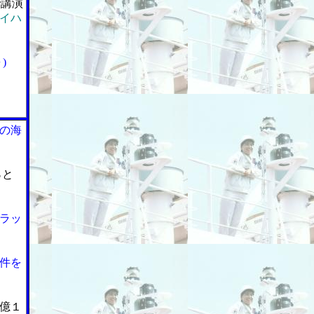
講演
イハ
)
の海
％と
ラッ
件を
億１