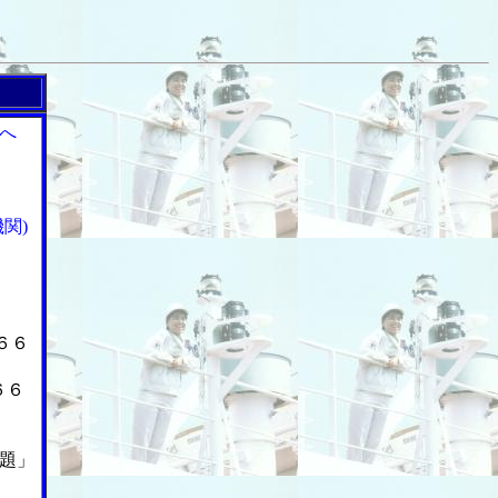
へ
関)
６６
６６
題」