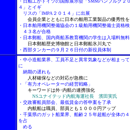
・日舶工がドイツの国際展示会「SMMハンブルク２
４」とイギ
リスの「IMPA２０１４」に出展
会員企業とともに日本の舶用工業製品の優秀性を
・日本舶用機関整備協会の１級舶用機関整備士資格検
４３名が合格
・日本郵船、国内商船系教育機関の学生は入場料無料
日本郵船歴史博物館と日本郵船氷川丸で
・西部タンカーの９月２６日付の新役員体制
・中小造船業界、工員不足と異常気象などが相まって
に
納期の遅れも
人材確保などの対応が急務に
・「有力オペレーターの経営戦略」
キーワードは外･内航の連携強化
NSユナイテッド内航海運社長 濱田実氏
・交政審船員部会、最低賃金の答申案を了承
内航船は職員、部員とも１０００円アップ
・千葉県のガット船業界、船齢２５年超船が全体の４
を占
める