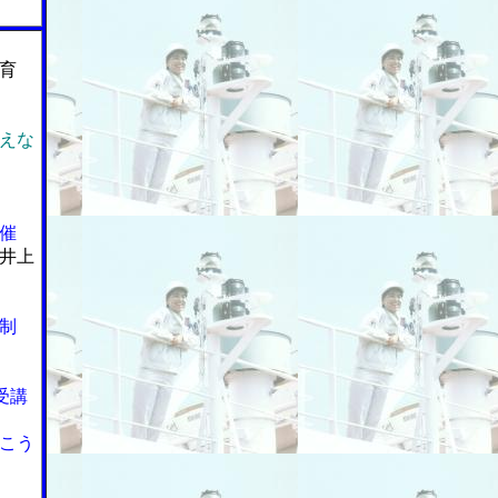
育
えな
催
井上
制
受講
こう