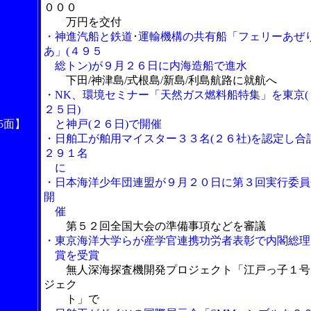
０００
万円を交付
・神進汽船と鉄道･運輸機構の共有船「フェリーあぜ
あ」(４９５
総トン)が９月２６日に内海造船で進水
下田/神津島/式根島/新島/利島航路に就航へ
・NK、環境セミナー「天然ガス燃料船特集」を東京(
２５日)
5面】
と神戸(２６日)で開催
・日舶工が舶用マイスター３３名(２６社)を認定し合
２９１名
に
・日本海洋少年団連盟が９月２０日に第３回実行委員
開
催
第５２回全国大会の準備事項などを審議
・東京海洋大学らが産学官連携功労者表彰で内閣総理
賞を受賞
無人深海探査機開発プロジェクト「江戸っ子１号
ジェク
ト」で