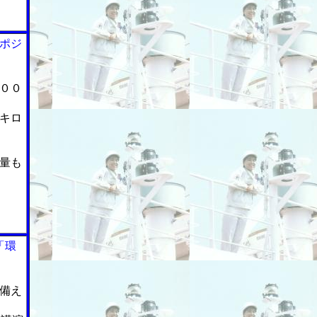
ポジ
００
キロ
量も
「環
備え