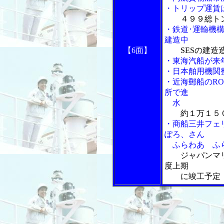
・トリップ運賃
４９９総ト
・鉄道･運輸機
建造中
【6面】
SESの建造
・東海汽船が来
・日本舶用機関
・近海郵船のR
所で進
水
約１万１５
・商船三井フェ
ぽろ、さん
ふらわあ ふら
ジャパンマ
度上期
に竣工予定