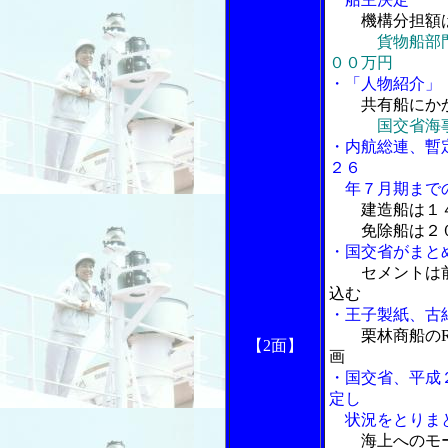
機構分担額
貨物船部
００万円
・「人物紹介」
共有船にか
国交省海
・内航総連、暫
２６
年７月期までの
建造船は１
免除船は２０
・国交省がまと
セメントは
込む
・王子製紙、古
栗林商船の
【2面】
画
・国交省、平成
定し
状況をとりま
海上へのモ