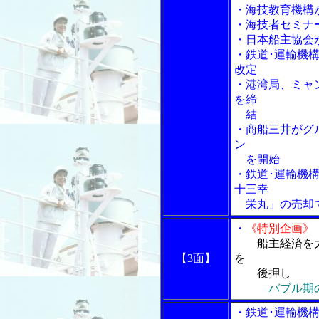
・海技教育機構
・海技者セミナ
・日本船主協会
・鉄道･運輸機
改定
・港湾局、ミャ
を締
結
・商船三井がグ
ン
を開始
・鉄道･運輸機
十三幸
栄丸」の売却で
・
《特別企画》
船主経済を
【3面】
を
後押し
バブル期
・鉄道･運輸機