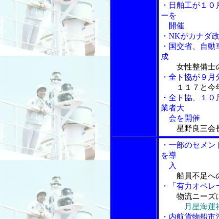
・日舶工が１０
ーを
開催
・NKがカナダ
・国交省、自動
成
女性整備士
・全ト協が９月
１１７と今
・全ト協、１０
業者大
会を開催
星野良三会
・一部のセメン
を導
入
船員不足へ
・「有力オペレ
物流ニーズ
月星海運
・内航貨物船市