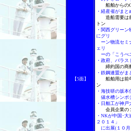
船舶からの
・経産省がまと
造船需要は
トン
・関西グリーン
にグリ
ーン物流セミナ
ェリ
ーの「こうべエ
・政府、バラス
締約国の商
・鉄鋼連盟がま
【5面】
船舶用は前
ン
・海技研の坂本
値水槽シンポジ
・日舶工が神戸
会員企業の
・NKが中国･
２０１４」
に出展(１０月