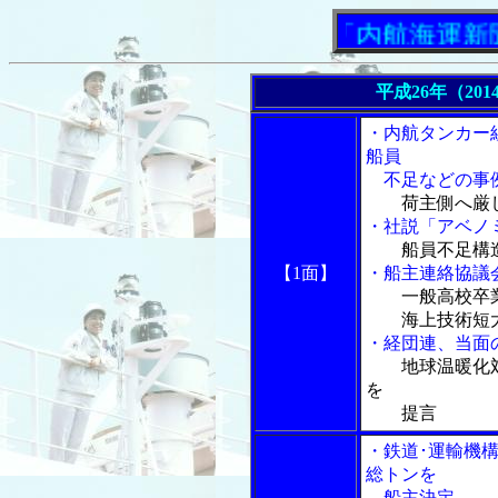
「内航海運新聞」ニ
平成26年（201
・内航タンカー
船員
不足などの事
荷主側へ厳
・社説「アベノ
船員不足構
【1面】
・船主連絡協議
一般高校卒
海上技術短大
・経団連、当面
地球温暖化
を
提言
・鉄道･運輸機
総トンを
船主決定