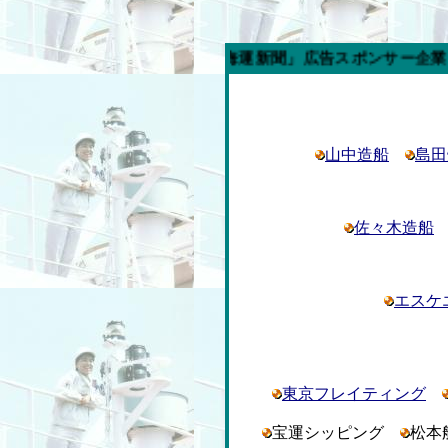
今週の「内航海運新聞」広告スポンサー企業
山中造船
島田
佐々木造船
エスケ
東京フレイティング
宝運シッピング
松本