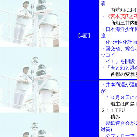
演
内航船にお
・
《宮本茂氏が
商船三井内
・日本海洋少年
【4面】
強
化･活性化計画
・国交省、総合
ッコイ
イ！」を開設
・「海と船と港の
首都の変貌
・井本商運が運
が
１０月８日に小
船主は向島
２１１TEU
積み
・製紙連合会が
対策)
のフォローアッ