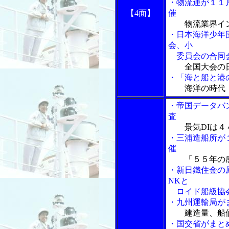
・物流連が１１
【4面】
催
物流業界イ
・日本海洋少年
会、小
委員会の合同
全国大会の
・「海と船と港の
海洋の時代
・帝国データバ
査
景気DIは
・三浦造船所が
催
「５５年の感
・新日鐵住金の原
NKと
ロイド船級協
・九州運輸局が
建造量、船
・国交省がまと