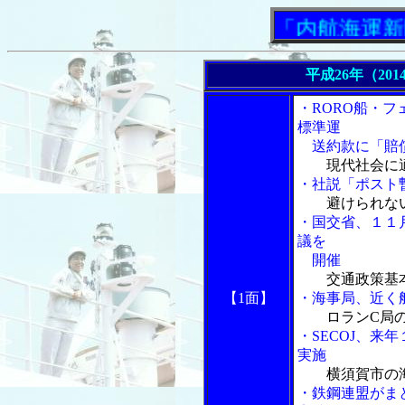
「内航海運新聞」ニ
平成26年（201
・RORO船・
標準運
送約款に「賠償
現代社会に
・社説「ポスト
避けられな
・国交省、１１
議を
開催
交通政策基
【1面】
・海事局、近く
ロランC局
・SECOJ、来
実施
横須賀市の
・鉄鋼連盟がま