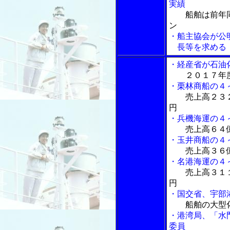
実績
船舶は前年
ン
・船主協会が公
長等を求める
・経産省が石油
２０１７年
・栗林商船の４
売上高２３
円
・兵機海運の４
売上高６４
・玉井商船の４
売上高３６
・名港海運の４
売上高３１
円
・国交省、宇部
船舶の大型
・港湾局、「水
委員