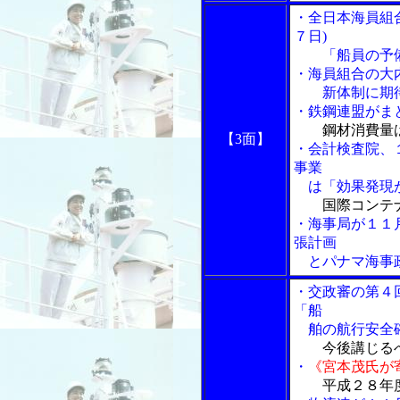
・全日本海員組
７日)
「船員の予備
・海員組合の大
新体制に期待
・鉄鋼連盟がま
鋼材消費量
【3面】
・会計検査院、
事業
は「効果発現
国際コンテ
・海事局が１１
張計画
とパナマ海事政
・交政審の第４
「船
舶の航行安全
今後講じる
・
《宮本茂氏が
平成２８年