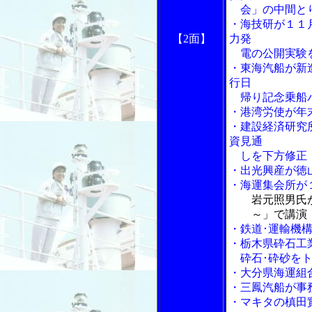
会」の中間と
・海技研が１１
【2面】
力発
電の公開実験
・東海汽船が新
行日
帰り記念乗船
・港湾労使が年
・建設経済研究
資見通
しを下方修正
・出光興産が徳
・海運集会所が
岩元照男氏
～」で講演
・鉄道･運輸機
・栃木県砕石工
砕石･砕砂をト
・大分県海運組
・三鳳汽船が事
・マキタの槙田