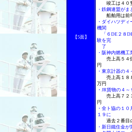
竣工は４０
・鉄鋼連盟がま
船舶用は前
・ダイハツディ
機関
「６DE２８D
【5面】
験を完
了
・阪神内燃機工
売上高５４
円
・東京計器の４
売上高１８
万円
・JR貨物の
４～
売上高７２
円
・全ト協の１０
１９に
過去２番目
・新日鐵住金が