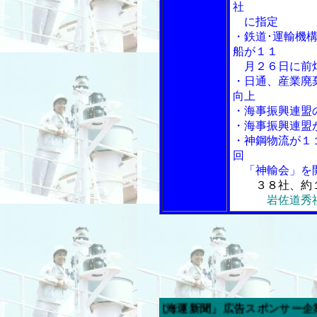
社
に指定
・鉄道･運輸機
船が１１
月２６日に前
・日通、産業廃
向上
・海事振興連盟
・海事振興連盟
・神鋼物流が１
回
「神輸会」を
３８社、約
岩佐道秀
今週の「内航海運新聞」広告スポンサー企業