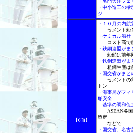
・名門大洋フェ
・中小造工の檜
ジ
・１０月の内航
セメント船
・ケミカル船社
コスト高で
・鉄鋼連盟がま
船舶は前年
・鉄鋼連盟がま
粗鋼生産は
・国交省がまと
セメントの
トン
・海事局がフィ
舶安全
基準の調和促進
ASEAN
策定
【6面】
などで
・国交省、名古