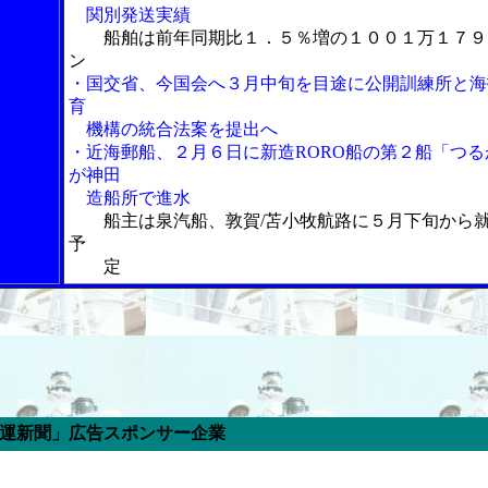
関別発送実績
船舶は前年同期比１．５％増の１００１万１７９
ン
・国交省、今国会へ３月中旬を目途に公開訓練所と海
育
機構の統合法案を提出へ
・近海郵船、２月６日に新造RORO船の第２船「つる
が神田
造船所で進水
船主は泉汽船、敦賀/苫小牧航路に５月下旬から
予
定
ポンサー企業