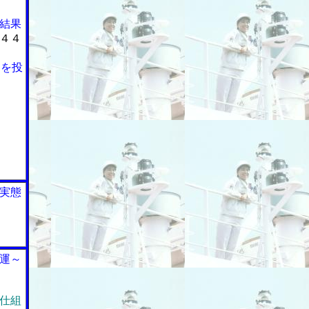
結果
４４
ーを投
実態
運～
仕組