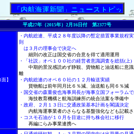
「内航海運新聞」ニューストピックス
平成27年（2015年）2月16日付 第2377号
・内航総連、平成２８年度以降の暫定措置事業規程実
則
は３月の理事会で決定へ
細則の改正は国交省の合意を得て適用運用
・「社説」オペ１００社の経営者意識調査を総括(上)
中期的景況感読めず静観、貨物船と油送船に意識
離
1面】
・内航総連のオペ６０社の１２月輸送実績
貨物船は前年同月比６％減、油送船も同６％減
・国交省の森重俊也海事局長が海事立国フォーラムで
海技教育機構と航海訓練所の統合法案を準備中
・政府、２月１３日に交通政策基本計画を閣議決定
内航海運事業者のさらなる基盤強化なども記載さ
・コスモ石油が１０月を目途に持ち株会社に移行
再編にらみ事業連携へ
・日通総研短観、１～３月期の国内向け出荷量の見通