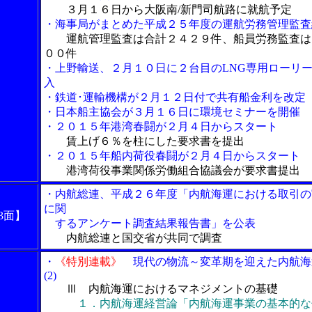
３月１６日から大阪南/新門司航路に就航予定
・海事局がまとめた平成２５年度の運航労務管理監査
運航管理監査は合計２４２９件、船員労務監査は
００件
・上野輸送、２月１０日に２台目のLNG専用ローリ
入
・鉄道･運輸機構が２月１２日付で共有船金利を改定
・日本船主協会が３月１６日に環境セミナーを開催
・２０１５年港湾春闘が２月４日からスタート
賃上げ６％を柱にした要求書を提出
・２０１５年船内荷役春闘が２月４日からスタート
港湾荷役事業関係労働組合協議会が要求書提出
・内航総連、平成２６年度「内航海運における取引の
に関
3面】
するアンケート調査結果報告書」を公表
内航総連と国交省が共同で調査
・
《特別連載》
現代の物流～変革期を迎えた内航海
(2)
Ⅲ 内航海運におけるマネジメントの基礎
１．内航海運経営論「内航海運事業の基本的な