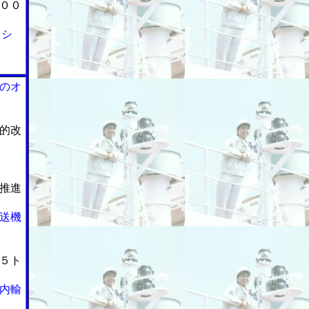
００
０シ
のオ
的改
推進
送機
５ト
内輸