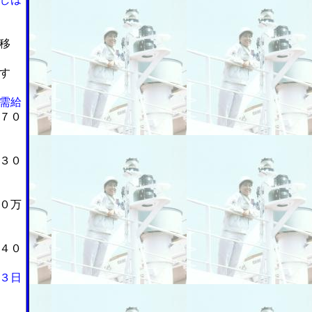
移
す
需給
７０
３０
０万
４０
３日