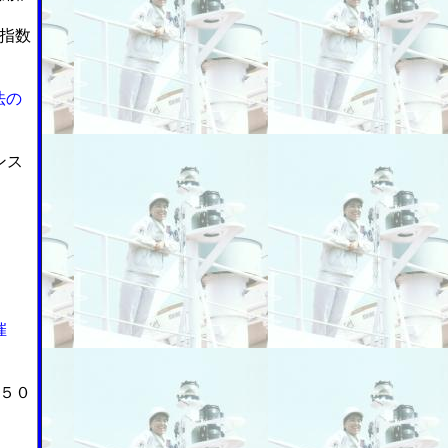
指数
法の
ンス
催
５０