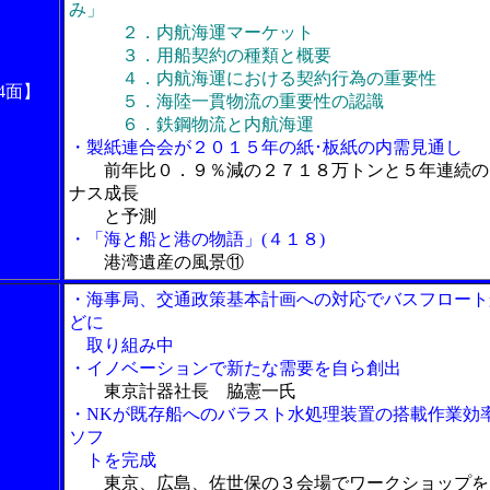
み」
２．内航海運マーケット
３．用船契約の種類と概要
４．内航海運における契約行為の重要性
4面】
５．海陸一貫物流の重要性の認識
６．鉄鋼物流と内航海運
・製紙連合会が２０１５年の紙･板紙の内需見通し
前年比０．９％減の２７１８万トンと５年連続の
ナス成長
と予測
・「海と船と港の物語」(４１８)
港湾遺産の風景⑪
・海事局、交通政策基本計画への対応でバスフロート
どに
取り組み中
・イノベーションで新たな需要を自ら創出
東京計器社長 脇憲一氏
・NKが既存船へのバラスト水処理装置の搭載作業効
ソフ
トを完成
東京、広島、佐世保の３会場でワークショップを