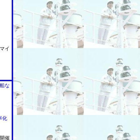
マイ
船な
率化
開催