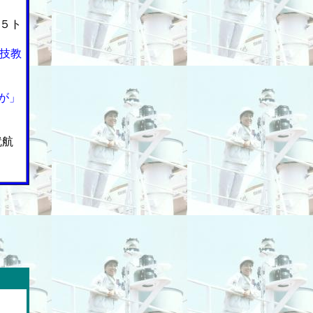
５ト
技教
が」
就航