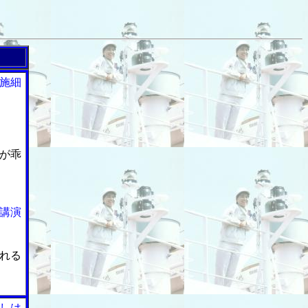
施細
が乖
講演
れる
しは