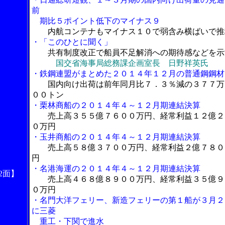
前
期比５ポイント低下のマイナス９
内航コンテナもマイナス１０で弱含み横ばいで推
・「このひとに聞く」
共有制度改正で船員不足解消への期待感などを示
国交省海事局総務課企画室長 日野祥英氏
・鉄鋼連盟がまとめた２０１４年１２月の普通鋼鋼材
国内向け出荷は前年同月比７．３％減の３７７万
００トン
・栗林商船の２０１４年４～１２月期連結決算
売上高３５５億７６００万円、経常利益１２億２
０万円
・玉井商船の２０１４年４～１２月期連結決算
売上高５８億３７００万円、経常利益２億７８０
円
・名港海運の２０１４年４～１２月期連結決算
2面】
売上高４６８億８９００万円、経常利益３５億９
０万円
・名門大洋フェリー、新造フェリーの第１船が３月２
に三菱
重工・下関で進水