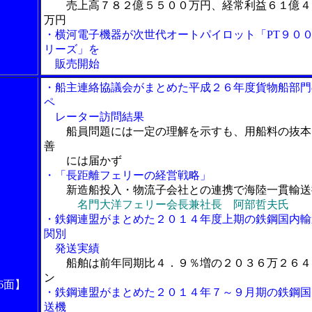
売上高７８２億５５００万円、経常利益６１億４
万円
・横河電子機器が次世代オートパイロット「PT９０
リーズ」を
販売開始
・船主連絡協議会がまとめた平成２６年度貨物船部門
ペ
レーター訪問結果
船員問題には一定の理解を示すも、用船料の抜本
善
には届かず
・「長距離フェリーの経営戦略」
新造船投入・物流子会社との連携で海陸一貫輸送
名門大洋フェリー会長兼社長 阿部哲夫氏
・鉄鋼連盟がまとめた２０１４年度上期の鉄鋼国内輸
関別
発送実績
船舶は前年同期比４．９％増の２０３６万２６４
ン
6面】
・鉄鋼連盟がまとめた２０１４年７～９月期の鉄鋼国
送機