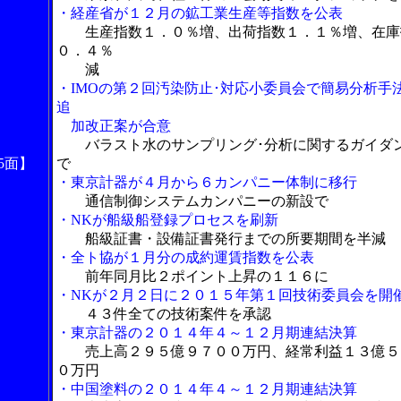
・経産省が１２月の鉱工業生産等指数を公表
生産指数１．０％増、出荷指数１．１％増、在庫
０．４％
減
・IMOの第２回汚染防止･対応小委員会で簡易分析手
追
加改正案が合意
バラスト水のサンプリング･分析に関するガイダ
5面】
で
・東京計器が４月から６カンパニー体制に移行
通信制御システムカンパニーの新設で
・NKが船級船登録プロセスを刷新
船級証書・設備証書発行までの所要期間を半減
・全ト協が１月分の成約運賃指数を公表
前年同月比２ポイント上昇の１１６に
・NKが２月２日に２０１５年第１回技術委員会を開
４３件全ての技術案件を承認
・東京計器
の２０１４年４～１２月期連結決算
売上高２９５億９７００万円、経常利益１３億５
０万円
・中国塗料の２０１４年４～１２月期連結決算