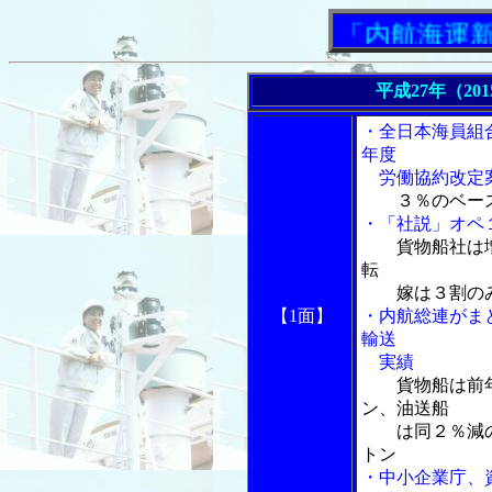
「内航海運新聞」
平成27年（20
・全日本海員組
年度
労働協約改定
３％のベー
・「社説」オペ
貨物船社は
転
嫁は３割の
【1面】
・内航総連がま
輸送
実績
貨物船は前
ン、油送船
は同２％減の１
トン
・中小企業庁、