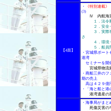
・
《特別連載》
(3)
Ⅳ 内航海
１．法令
２．安全･
３．実際事例
さ
４．環境･省
５．船員問
【4面】
・宮城県ポート
港湾
セミナーを開
宮城県物流
・商船三井のフ
期の売上
高は４２９億円
・「海と船と港の
港湾遺産の
・海事局がまと
死傷災害の