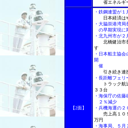
省エネルギ
・鉄鋼連盟が１
日本経済は
・大脇崇港湾局
の早期実現に
・北九州市が２
北橋健治市
す
・日本船主協会
開
催
引き続き連
・長距離フェリ
トラック航
３３台
・海保庁の佐藤
２％減少
【2面】
・兵機海運の２
売上高１０
万円
・海事局、５月