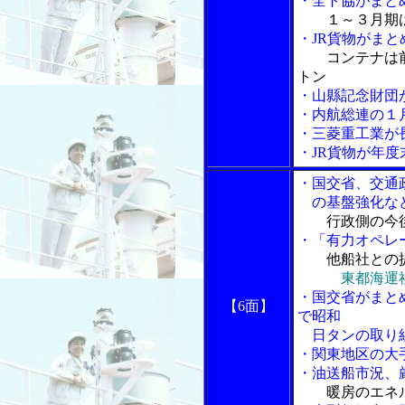
・全ト協がまと
１～３月期
・JR貨物がま
コンテナは
トン
・山縣記念財団
・内航総連の１
・三菱重工業が
・JR貨物が年
・国交省、交通
の基盤強化な
行政側の今
・「有力オペレ
他船社との
東都海運
・国交省がまと
【6面】
で昭和
日タンの取り
・関東地区の大
・油送船市況、
暖房のエネ