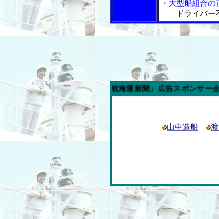
・大型船組合の
ドライバー
今週の「内航海運新聞」広告スポンサー企業
山中造船
渡