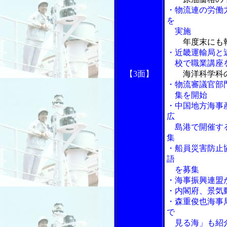
・物流連の労働
を
実施
年度末にも
・近畿運輸局と
校で職業講座
【3面】
海洋科学科
・物流審議官部
集を開始
・中国地方海事
広
島港で開催する
集
・船員災害防止
語
を募集
・海事振興連盟
・内閣府、景気
・森重俊也海事
で
見る海」も紹