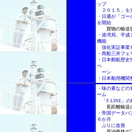
ップ
２０１５」を
・日通が「ゴー
を開始
貨物の輸送
・港湾局、平成
機能
強化実証事業
・商船三井フェ
・日本郵船歴史
ペ
ーン
・日本舶用機関
・味の素などの
ーム
「F-LINE」
長距離輸送
・帝国データバ
６か月
ぶりに改善
原油価格の