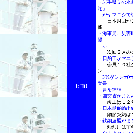
・岩手県立の水
翔」
がヤマニシで
日本財団が
催
・海事局、災害
提
示
次回３月の会
・日舶工がマニ
会員１０社
ン
・NKがシンガ
覚書
【5面】
書を締結
・国交省がまと
竣工は１２
・日本船舶輸出
鋼船契約は
・鉄鋼連盟がま
船舶用は前