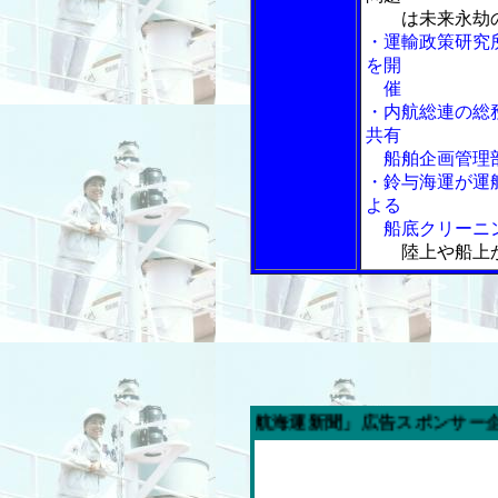
は未来永劫
・運輸政策研究
を開
催
・内航総連の総
共有
船舶企画管理部
・鈴与海運が運
よる
船底クリーニン
陸上や船上
今週の「内航海運新聞」広告スポンサー企業