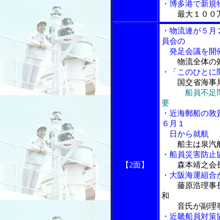
・博多港で新規
最大１００
・物流連が５月
員会の
発足会議を開
物流全体の
・「このひとに
国交省海事
船員不足
要
・近海郵船の敦
６月１
日から就航
船主は泉汽
・船員災害防止
【2面】
森本靖之会
・大阪海運組合
藤原浩理事
和
音氏が副理
・近畿船員対策