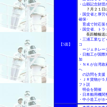
・山縣記念財団
７月２１日
・国交省と厚労
確保･
育成で対応策
・国交省、トラ
長距離輸送
・三浦工業など
【5面】
コ
ージェネレーシ
・日舶工が国際
加
・ＮＫが台湾政
へ
の訪問を支援
・ＪＲ貨物が５
フト説
明会を開催
・日本舶用機関
・中小造工がホ