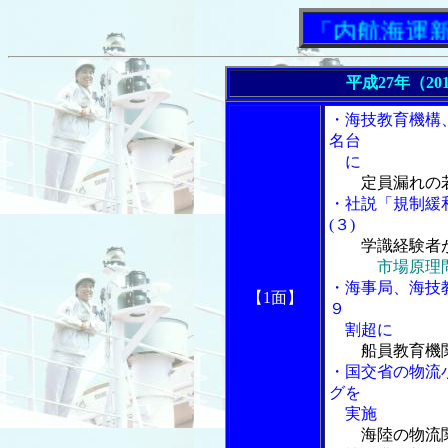
「内航海運新聞」
平成27年（20
・海技教育機構
名台
に
定員漏れの
・社説「規制緩
(３)
学識経験者
市場原理
・海事局、海技
【1面】
９
割超に
船員教育機
・国交省の物流
グを
実施
海陸の物流