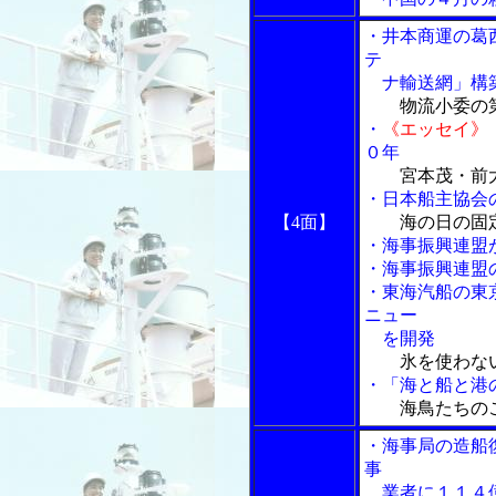
・井本商運の葛
テ
ナ輸送網」構築
物流小委の
・
《エッセイ》
０年
宮本茂・前
・日本船主協会
【4面】
海の日の固
・海事振興連盟
・海事振興連盟
・東海汽船の東
ニュー
を開発
氷を使わな
・「海と船と港の
海鳥たちの
・海事局の造船
事
業者に１１４億