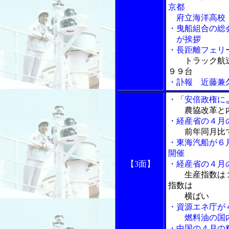
京都
府立海洋高校（
・曳船組合の総
が挨拶
・長距離フェリ
トラック航
９９台
・訃報 近藤兼
・「安倍政権に
農協改革と
・経産省の４月
前年同月比
・東海汽船が６
開催
【3面】
・経産省の４月
生産指数は
指数は
横ばい
・資源エネ庁が
燃料油の国内
・中国の４月の