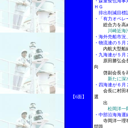
・森重俊也海事
ＨＧ
排出削減目標設
・「有力オペレ
総合力を高
川崎近海
・海外売船市況
・物流連の５月
内航大型船
・九海連が５月
原田勝弘会
向
啓副会長を
新たに深
・四海連が６月
会長に村田
【6面】
選
出
松岡洋一
・中部沿海海運
寺岡洋一理
問題