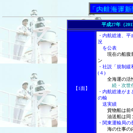
「内航海運新聞」ニ
平成27年（20
・内航総連、平
況
を公表
現在の船腹
ン
・社説「規制緩
(４)
全海運の活
続・次世
【1面】
・内航総連がま
の輸
送実績
貨物船は前
油送船は同１
・関東運輸局の
海の仕事の