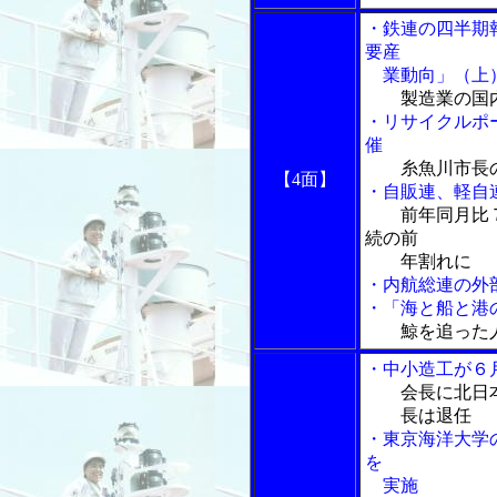
・鉄連の四半期
要産
業動向」（上
製造業の国
・リサイクルポ
催
糸魚川市長
【4面】
・自販連、軽自
前年同月比
続の前
年割れに
・内航総連の外
・「海と船と港の
鯨を追った
・中小造工が６
会長に北日
長は退任
・東京海洋大学
を
実施