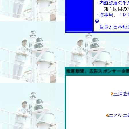
・内航総連の平
第１回目の
・海事局、ＩＭ
委
員長と日本船長
今週の「内航海運新聞」広告スポンサー企業
三浦造
エスケエ