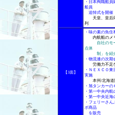
・日本殉職船員
船員
追悼式を開催
天皇、皇后
列
・味の素の魚住
内航船のメ
自社のモ
点体
制」を紹
・物流連の次期
労働力不足
・ＮＥＸＣＯ東
【3面】
実施
本州/北海
・旭タンカーの
・第一中央内航
・第一中央近海
・フェリーさん
ボ商品
を販売