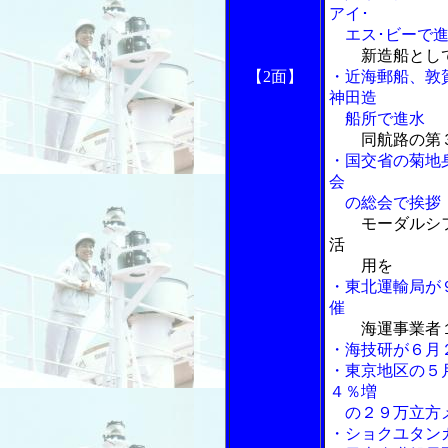
アイ･
エス･ビーで進
新造船とし
【2面】
・近海郵船、敦
神田造
船所で進水
同航路の第
・国交省の菊地
会
の総会で挨拶
モーダルシ
活
用を
・東北運輸局が
催
海運事業者
・海技研が６月
・東京地区の５
４％増
の２９万立方
・ショクユタン