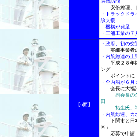
表敬訪問
安倍総理、
・トラックドラ
診支援
機構が発足
・三浦工業の７
・政府、初の交
零細事業者
・内航総連の上
平成２８年
ング
ポイントに
・全内船が６月
会長に大福
副会長の
田
【6面】
拓生氏、福
・内航総連、カ
下関市と日
区」
応募で申請