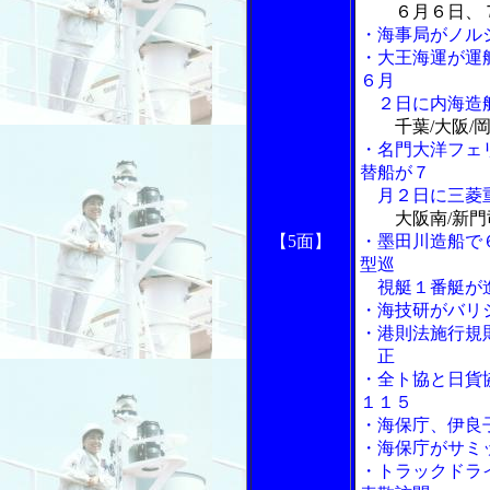
６月６日、
・海事局がノル
・大王海運が運
６月
２日に内海造
千葉/大阪/
・名門大洋フェ
替船が７
月２日に三菱重
大阪南/新
【5面】
・墨田川造船で
型巡
視艇１番艇が
・海技研がバリ
・港則法施行規
正
・全ト協と日貨
１１５
・海保庁、伊良
・海保庁がサミ
・トラックドラ