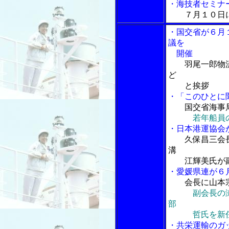
・海技者セミナ
７月１０日
・国交省が６月
議を
開催
羽尾一郎物
ど
と挨拶
・「このひとに
国交省海事
若年船員
・日本港運協会
久保昌三会
溝
江輝美氏が副
・愛媛県連が６
会長に山本
副会長の
部
哲氏を新
・共栄運輸のガ