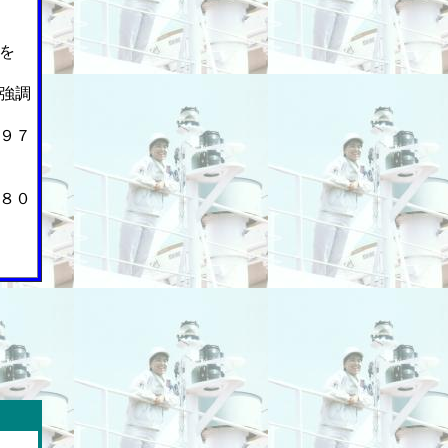
を
強調
９７
８０