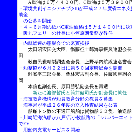
A重油は６万４４００円、C重油は５万３９００
・環境共創イニシアチブ(SII)が平成２７年度省エネ支
助金
の公募を開始
・４～６月期の紙パC重油価格は５万１４００円に決
・阪九フェリーの社長に小笠原朗常務が昇任
・内航総連の懇親会での来賓挨拶
太田昭宏国交大臣、衛藤征士郎海事振興連盟会長
田
毅自民党精製調査会会長、上野孝内航総連名誉会
・船整協が６月２２日に第５０回定時総会を開催
雑喉平三郎会長、栗林宏吉副会長、佐藤國臣副会
岡
本信也副会長、原田勝弘副会長を再選
新たに渡部哲氏と筒井健司氏が副会長に就任
・海技教育機構が船員教育分野の教員を募集
・海事局が平成２６年度の立入検査結果を公表
船舶トン数の不適正船舶は貨物船３２隻、油送船
・川崎近海汽船が八戸/苫小牧航路の「シルバーエイ
でEV
用船内充電サービスを開始