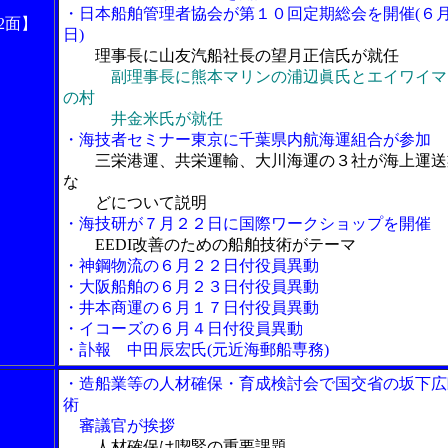
・日本船舶管理者協会が第１０回定期総会を開催(６
2面】
日)
理事長に山友汽船社長の望月正信氏が就任
副理事長に熊本マリンの浦辺眞氏とエイワイマ
の村
井金米氏が就任
・海技者セミナー東京に千葉県内航海運組合が参加
三栄港運、共栄運輸、大川海運の３社が海上運送
な
どについて説明
・海技研が７月２２日に国際ワークショップを開催
EEDI改善のための船舶技術がテーマ
・神鋼物流の６月２２日付役員異動
・大阪船舶の６月２３日付役員異動
・井本商運の６月１７日付役員異動
・イコーズの６月４日付役員異動
・訃報 中田辰宏氏(元近海郵船専務)
・造船業等の人材確保・育成検討会で国交省の坂下広
術
審議官が挨拶
人材確保は喫緊の重要課題