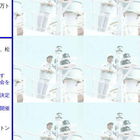
万ト
、松
す
会を
決定
開催
トン