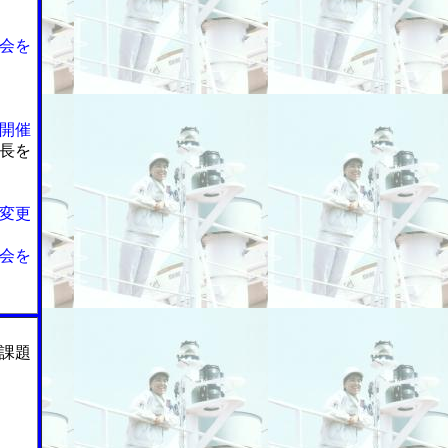
会を
開催
長を
変更
会を
課題