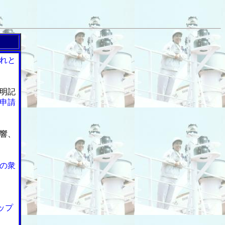
れと
明記
申請
響、
の衆
ップ