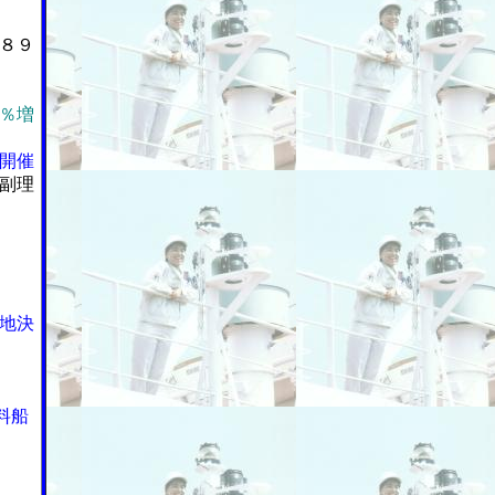
８９
％増
開催
副理
地決
料船