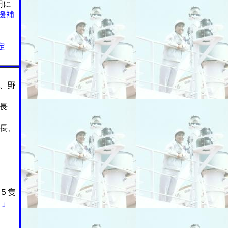
円に
援補
定
、野
長
長、
５隻
ト」