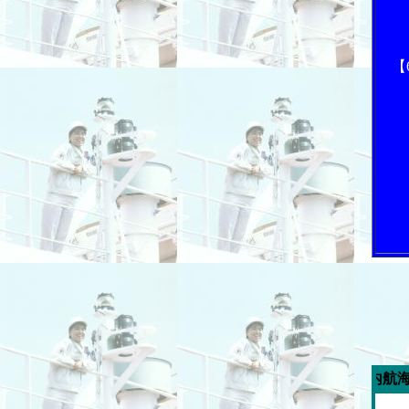
【
今週の「内航海運新聞」広告