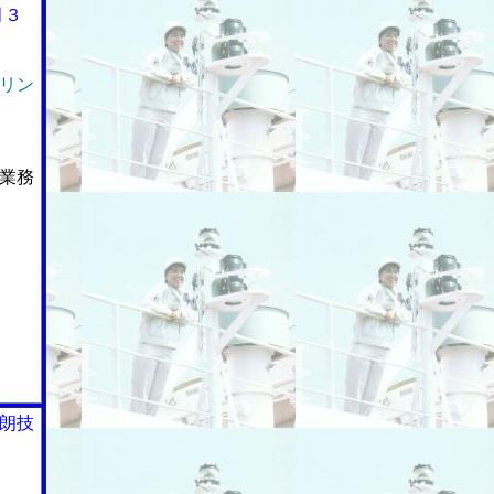
月３
リン
業務
朗技