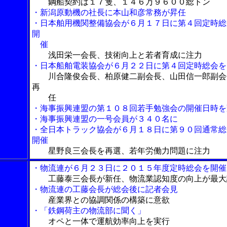
鋼船契約は１７隻、１４６万９６００総トン
・新潟原動機の社長に本山和彦常務が昇任
・日本舶用機関整備協会が６月１７日に第４回定時総
開
催
浅田栄一会長、技術向上と若者育成に注力
・日本船舶電装協会が６月２２日に第４回定時総会を
川合隆俊会長、柏原健二副会長、山田信一郎副会
再
任
・海事振興連盟の第１０８回若手勉強会の開催日時を
・海事振興連盟の一号会員が３４０名に
・全日本トラック協会が６月１８日に第９０回通常総
開催
星野良三会長を再選、若年労働力問題に注力
・物流連が６月２３日に２０１５年度定時総会を開催
工藤泰三会長が新任、物流業認知度の向上が最大
・物流連の工藤会長が総会後に記者会見
産業界との協調関係の構築に意欲
・「鉄鋼荷主の物流部に聞く」
オペと一体で運航効率向上を実行