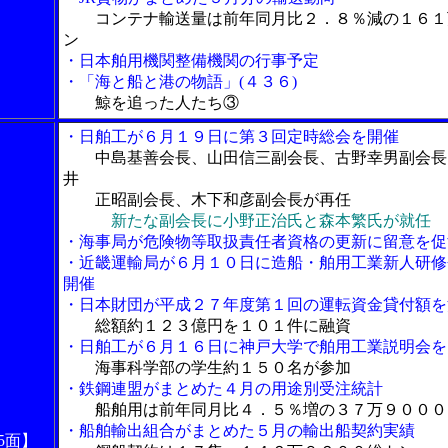
コンテナ輸送量は前年同月比２．８％減の１６１
ン
・日本舶用機関整備機関の行事予定
・「海と船と港の物語」(４３６)
鯨を追った人たち③
・日舶工が６月１９日に第３回定時総会を開催
中島基善会長、山田信三副会長、古野幸男副会長
井
正昭副会長、木下和彦副会長が再任
新たな副会長に小野正治氏と森本繁氏が就任
・海事局が危険物等取扱責任者資格の更新に留意を促
・近畿運輸局が６月１０日に造船・舶用工業新人研修
開催
・日本財団が平成２７年度第１回の運転資金貸付額を
総額約１２３億円を１０１件に融資
・日舶工が６月１６日に神戸大学で舶用工業説明会を
海事科学部の学生約１５０名が参加
・鉄鋼連盟がまとめた４月の用途別受注統計
船舶用は前年同月比４．５％増の３７万９０００
・船舶輸出組合がまとめた５月の輸出船契約実績
5面】