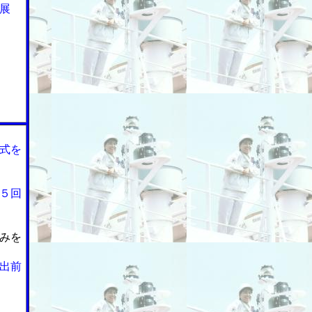
展
式を
５回
みを
出前