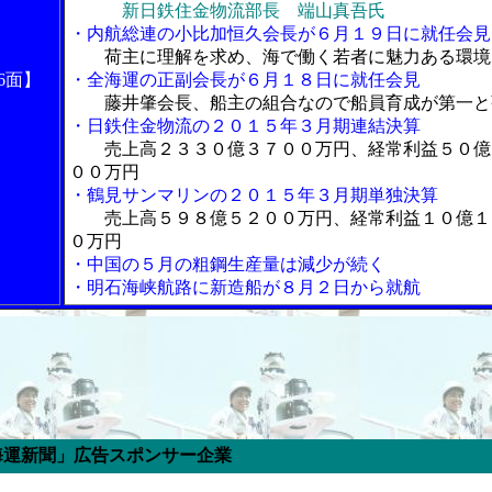
新日鉄住金物流部長 端山真吾氏
・内航総連の小比加恒久会長が６月１９日に就任会見
荷主に理解を求め、海で働く若者に魅力ある環境
6面】
・全海運の正副会長が６月１８日に就任会見
藤井肇会長、船主の組合なので船員育成が第一と
・日鉄住金物流の２０１５年３月期連結決算
売上高２３３０億３７００万円、経常利益５０億
００万円
・鶴見サンマリンの２０１５年３月期単独決算
売上高５９８億５２００万円、経常利益１０億１
０万円
・中国の５月の粗鋼生産量は減少が続く
・明石海峡航路に新造船が８月２日から就航
スポンサー企業