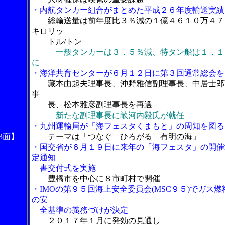
・内航タンカー組合がまとめた平成２６年度輸送実績
総輸送量は前年度比３％減の１億４６１０万４７
キロリッ
トル/トン
一般タンカーは３．５％減、特タン船は１．１
に
・海洋共育センターが６月１２日に第３回通常総会を
藏本由起夫理事長、沖野雅信副理事長、中居士郎
事
長、松本雅彦副理事長を再選
新たな副理事長に畝河内毅氏が就任
・九州運輸局が「海フェスタくまもと」の周知を図る
3面】
テーマは「つなぐ ひろがる 有明の海」
・国交省が６月１９日に来年の「海フェスタ」の開催
定通知
書交付式を実施
豊橋市を中心に８市町村で開催
・IMOの第９５回海上安全委員会(MSC９５)でガス燃
の安
全基準の義務づけが決定
２０１７年１月に発効の見通し