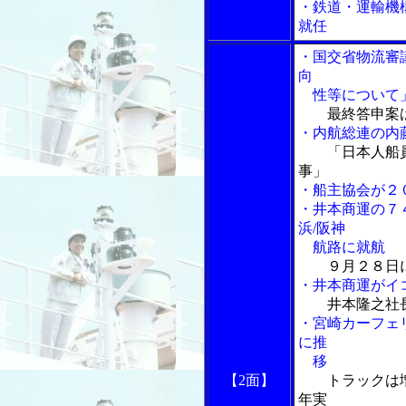
・鉄道・運輸機
就任
・国交省物流審
向
性等について」
最終答申案
・内航総連の内
「日本人船
事」
・船主協会が２
・井本商運の７
浜/阪神
航路に就航
９月２８日
・井本商運がイ
井本隆之社
・宮崎カーフェ
に推
移
【2面】
トラックは
年実