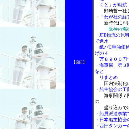
くと」が就航
野崎哲一社
・「わが社の経
新時代に即
阪神内燃
・JFE物流の
で進水
・紙パC重油価
げの４
万８９００円
【6面】
・海事局、第３
をと
りまとめ
国内法制化
・船主協会の工
海事関係７
の
盛り込みで出
・船員派遣事業
・日本船主協会
・西部タンカー