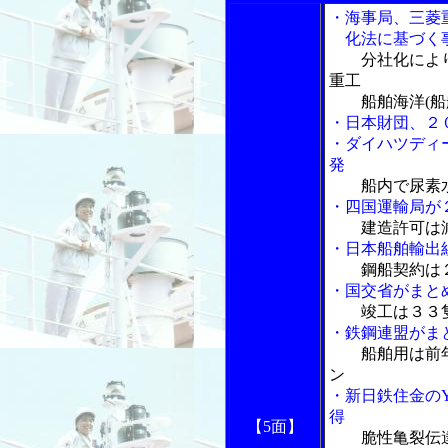
・海事局、三菱
化法に基づく事
分社化によ
重工
船舶海洋(船舶
・日本財団、２
・ダイハツディ
発
船内で尿素
・四国運輸局が
建造許可は
・日本船舶輸出
鋼船契約は
・国交省がまと
竣工は３３
・鉄鋼連盟がま
船舶用は前
ン
・新日鉄住金のY
得
【5面】
脆性亀裂伝