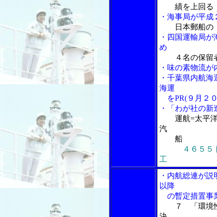
績を上回る
・海事局が平成
日本郵船の
・四国運輸局が
め
４名の保留
・味の素物流が
・千葉県内航海
海運
をPR(９月２０
・「わが社の新
運航=太平
汽
船
４６５５
工
・内航総連が説
以降
の暫定措置事業
７ 「環境
決