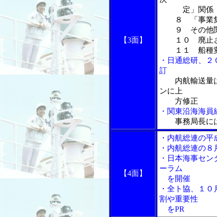
定」関係
８ 「事業集
９ その他関
【3面】
１０ 廃止さ
１１ 船種変
・日通総研、２
訂
内航輸送量
ンに上
方修正
・関東沿海海員
事務局長に
・内航総連の平
・内航総連の８
・日本海事セン
ーラム
【4面】
を開催
・全ト協、１０
割や重要性
をPR