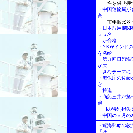
性を併せ持
・中国運輸局が
高
前年度比８
・日本舶用機関
３５名
が合格
・NKがインド
を発給
・第３回日印海
が大
きなテーマに
・海保庁の佐藤
き
推進
・商船三井が第
億
円の特別損失
・中国の８月の
・近海郵船の敦賀
「ほ