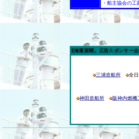
・船主協会の工
今週の「内航海運新聞」広告スポンサー企業
三浦造船所
全
神田造船所
阪神内燃機