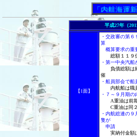
「内航海運新聞」
平成27年（20
・交政審の第６
算
概算要求の重
総額１１９
・第一中央汽船
負債総額は
催
・船員部会で船
内航船は職
【1面】
・７～９月期の
A重油は前
C重油は同２
・内航総連の９
隻が
申請
実納付金額