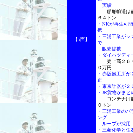
実績
船舶輸送は
６４トン
・NKが再生可能
携
・三浦工業がシ
【5面】
で
販売提携
・ダイハツディ
売上高２６
０万円
・赤阪鐵工所が
正
・東京計器が２
・JR貨物がま
コンテナは
０トン
・三浦工業のバ
ング
ループが採用
・三菱化学と住