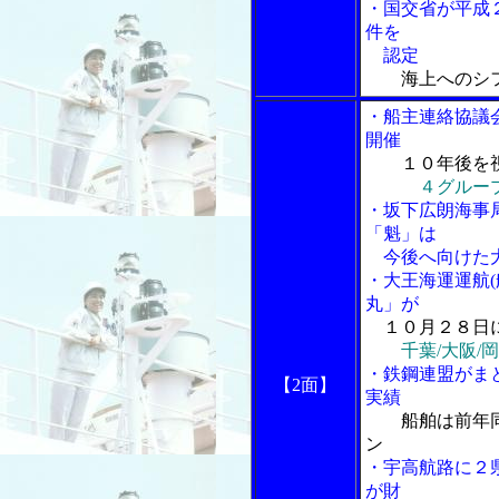
・国交省が平成
件を
認定
海上へのシ
・船主連絡協議
開催
１０年後を
４グルー
・坂下広朗海事
「魁」は
今後へ向けた大
・大王海運運航(
丸」が
１０月２８日
千葉/大阪/
・鉄鋼連盟がま
【2面】
実績
船舶は前年
ン
・宇高航路に２
が財