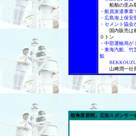
船舶の歪み
・船員派遣事業
・広島海上保安
・セメント協会
国内販売は
０トン
・中部運輸局が
・東海汽船、竹
鮨
BEKKOUZU
山﨑潤一社
今週の「内航海運新聞」広告スポンサー企業