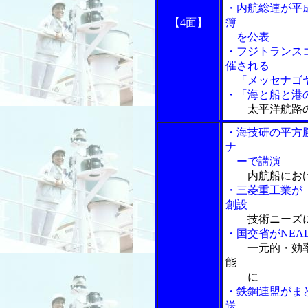
・内航総連が平
【4面】
簿
を公表
・フジトランス
催される
「メッセナゴヤ
・「海と船と港の物
太平洋航路
・海技研の平方
ナ
ーで講演
内航船にお
・三菱重工業が
創設
技術ニーズ
・国交省がNEA
一元的・効
能
に
・鉄鋼連盟がま
送