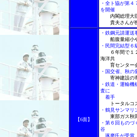
・全ト協が第４
を開催
内閣総理大
貴夫さんが
・鉄鋼元請運送
船腹量縮小
・民間完結型６
６年間で１
海洋共
育センター会
・国交省、秋の
寄神建設の
・鉄道・運輸機
査に
着手
トータルコ
・鶴見サンマリ
東部ガス秋
【6面】
・第６回ものづ
谷
琢磨氏が受賞