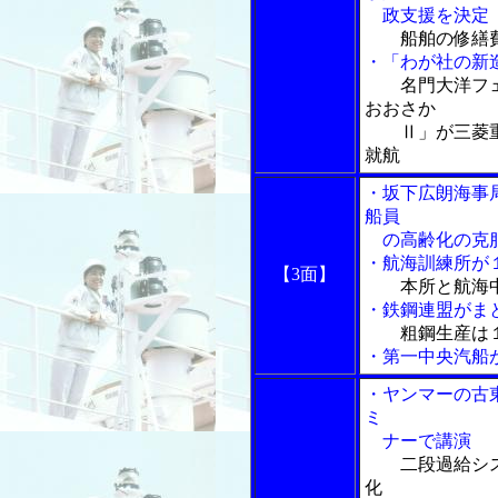
政支援を決定
船舶の修繕
・「わが社の新
名門大洋フ
おおさか
Ⅱ」が三菱重工
就航
・坂下広朗海事
船員
の高齢化の克
・航海訓練所が
【3面】
本所と航海
・鉄鋼連盟がま
粗鋼生産は
・第一中央汽船
・ヤンマーの古
ミ
ナーで講演
二段過給シ
化