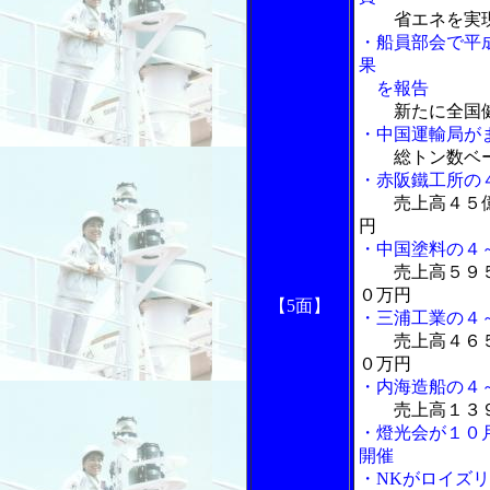
省エネを実
・船員部会で平
果
を報告
新たに全国
・中国運輸局が
総トン数ベー
・赤阪鐵工所の
売上高４５
円
・中国塗料の４
売上高５９
０万円
【5面】
・三浦工業の４
売上高４６
０万円
・内海造船の４
売上高１３
・燈光会が１０
開催
・NKがロイズ