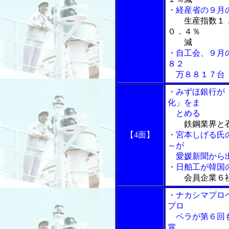
・経産省の９月
生産指数１
０．４％
減
・自工会、９月の
８２
万８８１７台
・みずほ銀行が
化」をま
とめる
鉄鋼業界と
【4面】
・宮本しげる氏
～が
愛媛新聞から
・日舶工が韓国の
会員企業６
・ナカシマプロペ
プロ
ペラが第６回も
賞