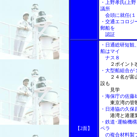
・上野孝氏(上
議所
会頭に就任(１
・交通エコロジ
郵船を
認証
・日通総研短観
船はマイ
ナス８
２ポイント
・大型船組合が
２４名が富
設も
見学
・海保庁の佐藤
東京湾の管
・日港協の久保
港湾と港運
・鉄道･運輸機
【2面】
ペラ
の複合材料製