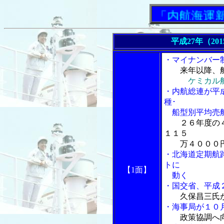
「内航海運新聞」
平成27年（20
・マイナンバー
来年以降、
ケミカル
・内航総連が平
種･
船型別平均売船
２６年度の
１１５
万４０００
・北海道定期航
トに
【1面】
動く
・国交省、平成
久保昌三氏
・海事局が１０
政策協調へ