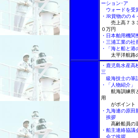
ーション･ア
ウォードを受
・JR貨物のの４
売上高７３
０万円
・日本舶用機関
・三浦工業の社
・「海と船と港の物
太平洋航路
・鹿児島水産高
三
級海技士の筆記
・「人物紹介」
航海訓練所
用
がポイント
・九海連の原田
挨拶
高齢船員の
・船主連絡協議
会で挨拶