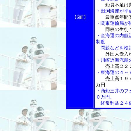
船員不足は業
・田渕海運が平
【6面】
最重点年間
・関東運輸局が
同校の生徒
・全海運の内航
制度
問題などを検
外国人受入
・川崎近海汽船
売上高２２
・東海運の４～
売上高１９
万円
・商船三井のフ
０万円、
経常利益２４億