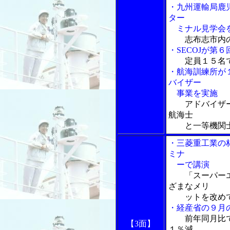
・九州運輸局鹿
ター
ミナル見学会
志布志市内
・SECOJが第
定員１５名
・航海訓練所が
バイザー
事業を実施
アドバイザ
航海士
と一等機関士
・三菱重工業の
ミナ
ーで講演
「スーパーエ
ざまなメリ
ットを改めて
・経産省の９月
前年同月比
【3面】
１％減