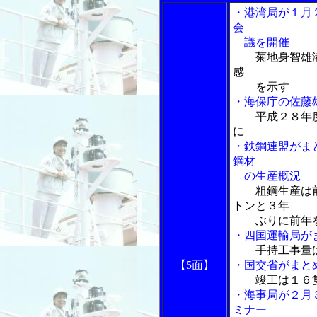
・港湾局が１月
会
議を開催
菊地身智雄
感
を示す
・海保庁の佐藤
平成２８年
に
・鉄鋼連盟がま
鋼材
の生産概況
粗鋼生産は
トンと３年
ぶりに前年を
・四国運輸局が
手持工事量
【5面】
・国交省がまと
竣工は１６
・海事局が２月
ミナー