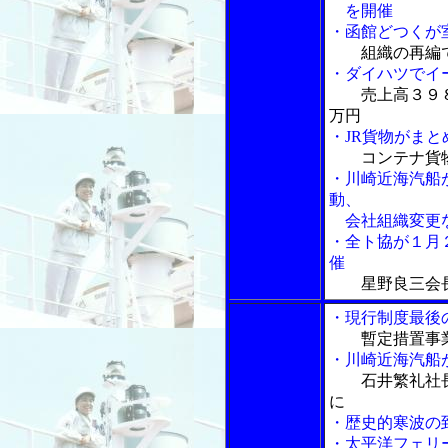
を開催
・函館どつくが
組織の再編
・ダイハツでイ
売上高３９
万円
・JR貨物がま
コンテナ貨
・川崎近海汽船
動、
会社組織変更
・全ト協が１月
催
星野良三会
・現行制度最後
暫定措置事
・川崎近海汽船
石井繁礼社
に
・歴史的寒波の
・太平洋フェリ