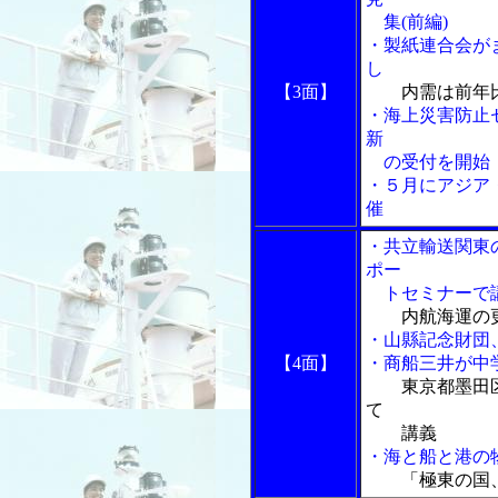
集(前編)
・製紙連合会が
し
【3面】
内需は前年
・海上災害防止
新
の受付を開始
・５月にアジア
催
・共立輸送関東
ポー
トセミナーで
内航海運の
・山縣記念財団
【4面】
・商船三井が中
東京都墨田
て
講義
・海と船と港の物
「極東の国