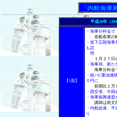
「内航海運新聞」
平成28年（20
・海事分科会で
造船産業の
・坂下広朗海事
も説
明
１月２７日
・海事局、新た
海事分科会
・紙パC重油価
【1面】
０円に
前期比１万
・国交省、今国
・海事振興連盟
講師は前文
・内航総連、平
り