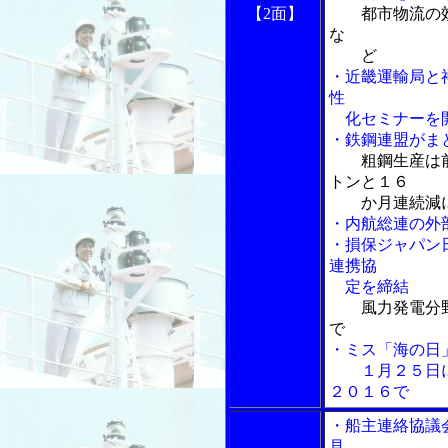
【2面】
都市物流の
な
ど
・近畿運輸局と
性
化セミナーを
・鉄鋼連盟がま
粗鋼生産は
トンと１６
か月連続減
・内航総連の外
・損保ジャパン
連携協
定を締結
風力発電分
で
・ミス「海の日
１月２５日に
２０１６で
・船主連絡協議
見