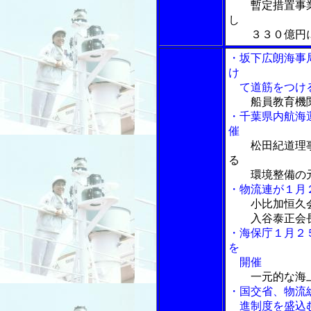
暫定措置事
し
３３０億円
・坂下広朗海事
け
て道筋をつけ
船員教育機
・千葉県内航海
催
松田紀道理
る
環境整備の
・物流連が１月
小比加恒久
入谷泰正会長
・海保庁１月２
を
開催
一元的な海
・国交省、物流
進制度を盛込