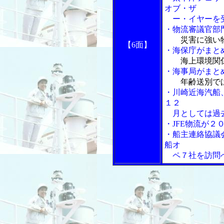
オブ・ザ
ー・イヤーを
・物流審議官部
災害に強い
【6面】
・海保庁がまと
海上環境関
・海事局がまと
年齢送別で
・川崎近海汽船
１２
月としては過
・JFE物流が２
・船主連絡協議
船オ
ペ７社を訪問