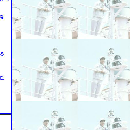
発
る
氏