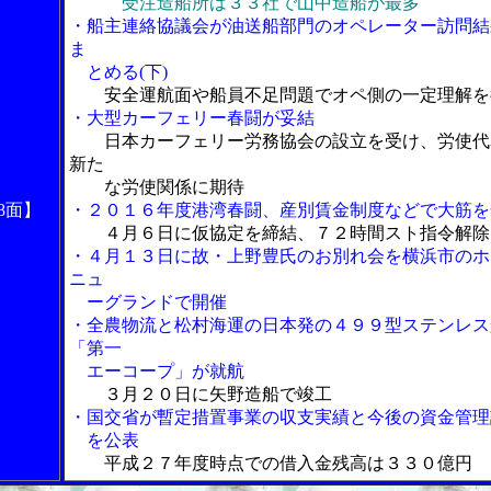
受注造船所は３３社で山中造船が最多
・船主連絡協議会が油送船部門のオペレーター訪問結
ま
とめる(下)
安全運航面や船員不足問題でオペ側の一定理解を
・大型カーフェリー春闘が妥結
日本カーフェリー労務協会の設立を受け、労使代
新た
な労使関係に期待
8面】
・２０１６年度港湾春闘、産別賃金制度などで大筋を
４月６日に仮協定を締結、７２時間スト指令解除
・４月１３日に故・上野豊氏のお別れ会を横浜市のホ
ニュ
ーグランドで開催
・全農物流と松村海運の日本発の４９９型ステンレス
「第一
エーコープ」が就航
３月２０日に矢野造船で竣工
・国交省が暫定措置事業の収支実績と今後の資金管理
を公表
平成２７年度時点での借入金残高は３３０億円