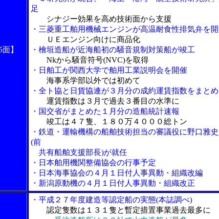
足
シナジー効果を高め技術面から支援
・三菱重工舶用機械エンジンが高温耐食性排気弁を開
ＵＥエンジン向けに商品化
5面】
・檜垣造船が近海船初の騒音規制対策船が竣工
Nkから騒音符号(NVC)を取得
・日舶工が関西大学で舶用工業説明会を開催
海事系学部以外では初めて
・全ト協と日貨協連が３月分の成約運賃指数をまとめ
運賃指数は３月で過去３番目の水準に
・国交省がまとめた１月分の造船統計速報
竣工は４７隻、１８０万４０００総トン
・鉄道・運輸機構の船舶技術担当の審議役に野口雅史
(前
共有船舶支援部長)が就任
・日本舶用機関整備協会の行事予定
・日本海事協会の４月１日付人事異動・組織改編
・新潟原動機の４月１日付人事異動・組織改正
・平成２７年度建造等認定船の実態(本誌調べ)
認定隻数は１３１隻と暫定措置事業過去最多に