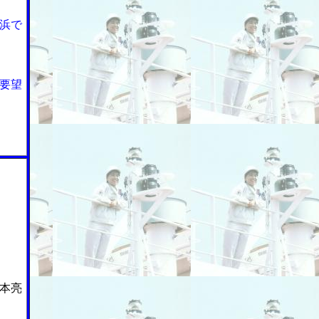
浜で
要望
本亮