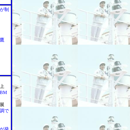
が制
鷹
上
BM
展
調で
が発