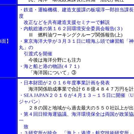
・鉄道・運輸機構、建造支援課の板場淳一郎担当課長
度
改正などを共有建造支援セミナーで解説
・内航総連の第１６２回環境安全委員会報告(３)
Ⅲ 燃料油ワーキングクループ関係報告(上)
4面】
・東京海洋大学が３月３１日に晴海ふ頭で練習船「神
丸」の
引渡式を開催
今後は海洋分野にも注力
・海と船と港の物語(４７１)
「海洋国について」③
・日本財団が２０１６年度事業計画を発表
海洋関係助成事業で合計６８億４８４７万円を計
・SEA JAPAN２０１６が４月１３～１５日に開催〈U
ジャパン〉
２８の国と地域から過去最大の５５０社以上が出
・第４回日韓海運協議、海洋環境保全は両国が政策協
一
致
・３研究所が統合、「海上・港湾・航空技術研究所」