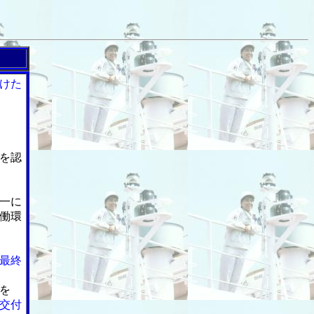
けた
を認
一に
働環
最終
を
交付