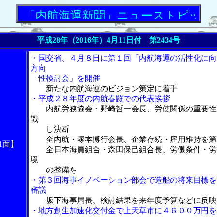
「内航海運新聞」ニューストピックス
平成28年（2016年）4月11日付 第2434号
・国交省、４月８日に第１回「内航海運の活性化に向
方向
性検討会」を開催
新たな内航海運のビジョン策定に着手
・平成２８年度の内航春闘での代表挨拶
内航労務協会・野崎哲一会長、労使関係の重要性
識
し決断
全内航・塚本博行会長、企業存続・雇用維持を第
1面】
全日本海員組合・森田保己組合長、労働条件・労
境
の整備を
・第３回海事イノベーション部会で造船の将来目標を
審議
坂下海事局長、検討結果を来年度予算などに反映
・地方創生加速化交付金で上天草市に４６００万円を