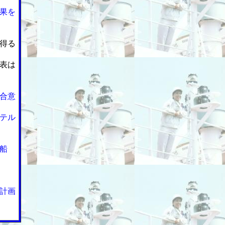
果を
得る
表は
合意
テル
船
計画