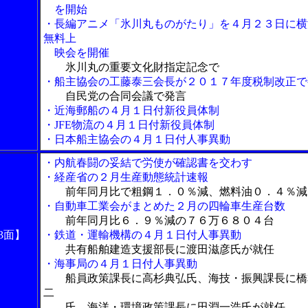
を開始
・長編アニメ「氷川丸ものがたり」を４月２３日に横
無料上
映会を開催
氷川丸の重要文化財指定記念で
・船主協会の工藤泰三会長が２０１７年度税制改正で
自民党の合同会議で発言
・近海郵船の４月１日付新役員体制
・JFE物流の４月１日付新役員体制
・日本船主協会の４月１日付人事異動
・内航春闘の妥結で労使が確認書を交わす
・経産省の２月生産動態統計速報
前年同月比で粗鋼１．０％減、燃料油０．４％減
・自動車工業会がまとめた２月の四輪車生産台数
前年同月比６．９％減の７６万６８０４台
3面】
・鉄道・運輸機構の４月１日付人事異動
共有船舶建造支援部長に渡田滋彦氏が就任
・海事局の４月１日付人事異動
船員政策課長に高杉典弘氏、海技・振興課長に橋
二
氏、海洋・環境政策課長に田淵一浩氏が就任