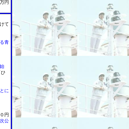
万円
けて
る青
始
「ひ
とに
０円
次公