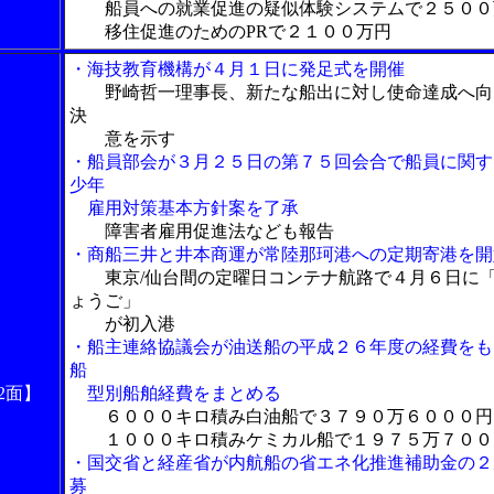
船員への就業促進の疑似体験システムで２５００
移住促進のためのPRで２１００万円
・海技教育機構が４月１日に発足式を開催
野崎哲一理事長、新たな船出に対し使命達成へ向
決
意を示す
・船員部会が３月２５日の第７５回会合で船員に関す
少年
雇用対策基本方針案を了承
障害者雇用促進法なども報告
・商船三井と井本商運が常陸那珂港への定期寄港を開
東京/仙台間の定曜日コンテナ航路で４月６日に
ょうご」
が初入港
・船主連絡協議会が油送船の平成２６年度の経費をも
船
2面】
型別船舶経費をまとめる
６０００キロ積み白油船で３７９０万６０００円
１０００キロ積みケミカル船で１９７５万７００
・国交省と経産省が内航船の省エネ化推進補助金の２
募