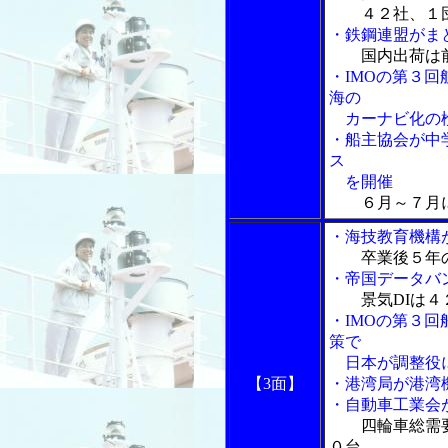
４２社、１
・鉄鋼連盟がま
国内出荷は
・IMOの第３
海の
カーナビ化の
・船主協会が中
ス
を開催
６月～７月
・海技教育機構
卒業後５年
・帝国データバ
景気DIは
・IMOの第３
策で
日本が調整役
【3面】
・港湾局が港湾
・自動車工業会
四輪車総需
０台