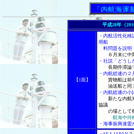
「内航海運新聞」
平成28年（20
・内航活性化検
用船
料問題を説明
６月末に中
・社説「どうし
長期停滞論
・内航総連の２
【1面】
貨物船は前
油送船と同３
・内航総連の小
新たな内航
協議
の場として
航海中待
・海事振興連盟
・SEA JAP