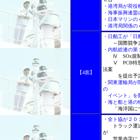
・港湾局が荷役
・海事振興連盟
・日本マリンの
・港湾局関係の
・日舶工が「日
～国際競争
・内航総連の第
Ⅳ SOx規
Ⅴ PCB特別
法案
【4面】
を提出予定
・関東運輸局が
の
イベント」を
・海と船と港の物
「海洋国に
・全ト協が２０
トラック運
が
営業赤字に