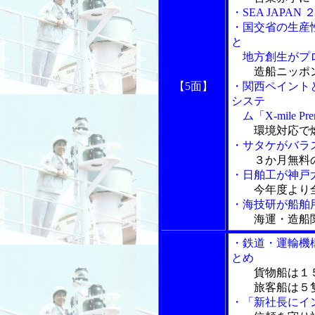
・SEA JAP
・国交省の生産
と
地方創生がプ
造船ニッポ
【5面】
・関西ペイント
システ
ム「X-mile Pr
環境対応で
・サタケがバラ
３か月無料
・日舶工が神戸
今年度より
・海技研が船舶
海運・造船
・鉄道・運輸機
とめ
貨物船は１
旅客船は５隻
・「新社長にイ