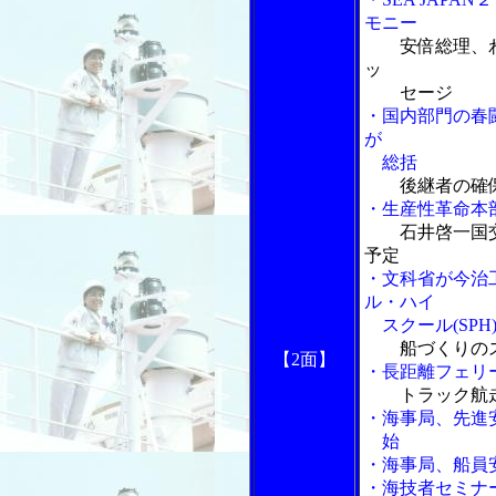
モニー
安倍総理、
ッ
セージ
・国内部門の春
が
総括
後継者の確
・生産性革命本
石井啓一国
予定
・文科省が今治
ル・ハイ
スクール(SPH
船づくりの
【2面】
・長距離フェリ
トラック航
・海事局、先進
始
・海事局、船員
・海技者セミナ