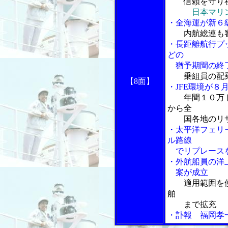
信頼を守り
日本マリ
・全海運が新６
内航総連も
・長距離航行プ
どの
猶予期間の終
乗組員の配
【8面】
・JFE環境が
年間１０万
から全
国各地のリサ
・太平洋フェリ
ル路線
でリプレース
・外航船員の洋
案が成立
適用範囲を
舶
まで拡充
・訃報 福岡孝一