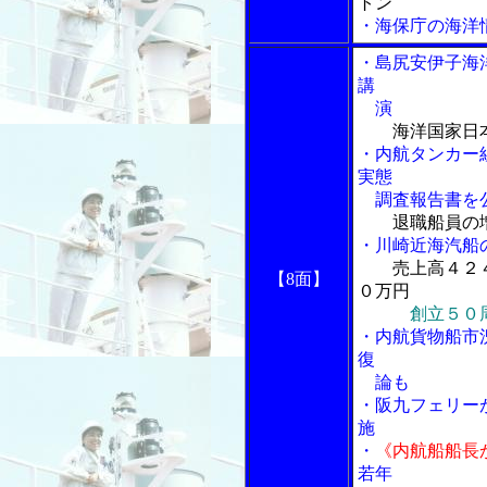
トン
・海保庁の海洋
・島尻安伊子海
講
演
海洋国家日
・内航タンカー
実態
調査報告書を
退職船員の
・川崎近海汽船
売上高４２
【8面】
０万円
創立５０
・内航貨物船市
復
論も
・阪九フェリー
施
・
《内航船船長
若年