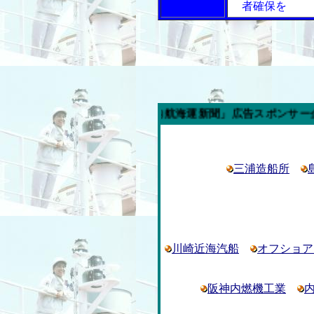
者確保を
今週の「内航海運新聞」広告スポンサー企業
三浦造船所
川崎近海汽船
オフショア
阪神内燃機工業