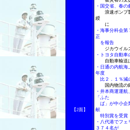
・国交省、春の
浪速ポンプ
綬
に
・海事分科会第
正
を報告
ジカウイル
・トヨタ自動車
自動車輸送
・日通の内航海
年度
比２．１％減の
国内物流の
・井本商運運航
「ふた
ば」が中小企業
【2面】
献
特別賞を受賞
・八代港でフェ
３７４名が