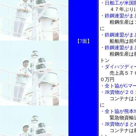
・日舶工が米国
４７年ぶり
・鉄鋼連盟がま
粗鋼生産は
に
・鉄鋼連盟がま
【7面】
船舶用は前
・鉄鋼連盟がま
粗鋼生産は
トン
・ダイハツディ
売上高５７
０万円
・全ト協がGマ
・JR貨物が２
コンテナは
に
・全ト協が熊本
緊急物資輸
・JR貨物がま
コンテナは