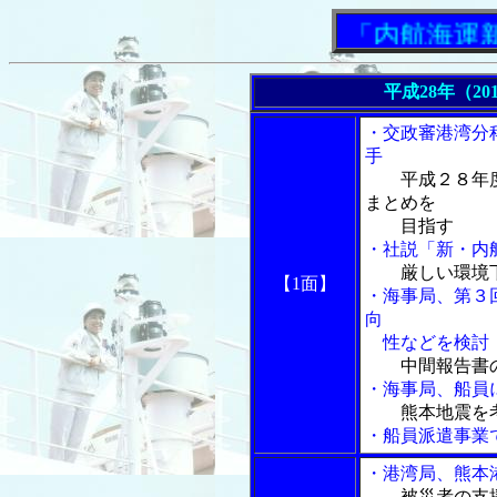
「内航海運新聞」
平成28年（20
・交政審港湾分
手
平成２８年
まとめを
目指す
・社説「新・内
厳しい環境
【1面】
・海事局、第３
向
性などを検討
中間報告書
・海事局、船員
熊本地震を
・船員派遣事業
・港湾局、熊本
被災者の支