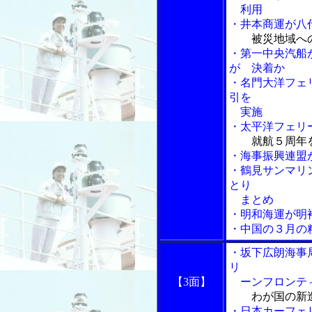
利用
・井本商運が八
被災地域へ
・第一中央汽船
が 決着か
・名門大洋フェ
引を
実施
・太平洋フェリ
就航５周年
・海事振興連盟
・鶴見サンマリ
とり
まとめ
・明和海運が明
・中国の３月の
・坂下広朗海事
リ
【3面】
ーンフロンテ
わが国の新
・日本カーフェ