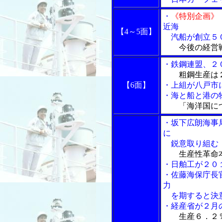
・
《特別企画》
近海
【4～5面】
汽船が創立５
今後の経営
・鉄鋼連盟、２
粗鋼生産は
【6面】
・上組が八戸市
・海と船と港の物
「海洋国に
・坂下広朗海事局長
に
鋭意取り組む
生産性革命
・日舶工が２０
・佐藤海保庁長
力
を期すると決
・経産省が２月
生産６．２