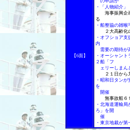
の申請か
・「人物紹介」
海事振興企
る
・船整協の雑喉
２大高齢化
・オフショア支
内
需要の期待が
【6面】
・オーシャント
２船「フ
ェリーしまんと
２１日から
・昭和日タンが
を
開催
無事故船６
・北海道運輸局
ろ」を開
催
・東京地裁が第