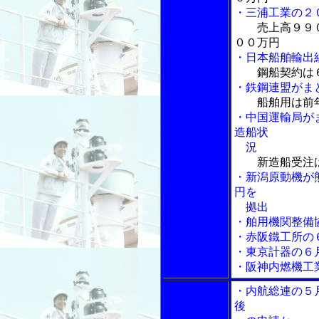
・三浦工業の２
売上高９９
００万円
・日本船舶輸出
鋼船契約は
・鉄鋼連盟がま
船舶用は前
・中国運輸局が
造船状
況
新造船受注
・新潟原動機が
円を
拠出
・舶用機関整備
・赤阪鐵工所の
・東京計器の６
・阪神内燃機工
・内航総連の５
後