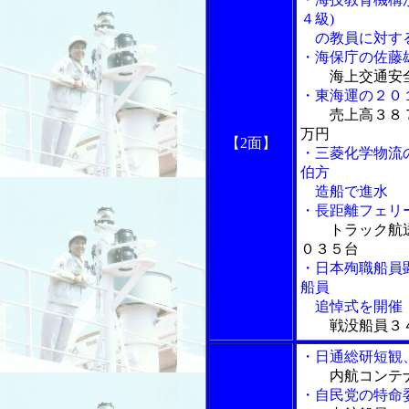
４級)
の教員に対する
・海保庁の佐藤
海上交通安
・東海運の２０
売上高３８
万円
【2面】
・三菱化学物流
伯方
造船で進水
・長距離フェリ
トラック航
０３５台
・日本殉職船員
船員
追悼式を開催
戦没船員３
・日通総研短観
内航コンテ
・自民党の特命