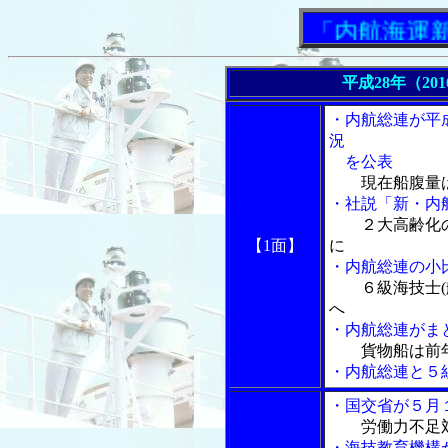
「内航海運新聞」
平成28年（20
・内航総連が平
況
を公表
現在船腹量
・社説「新・内
２大高齢化
【1面】
に
・内航総連の小
６級海技士
へ
・内航総連がま
貨物船は前
・内航総連と５
・国交省が５月
労働力不足
・海技教育機構