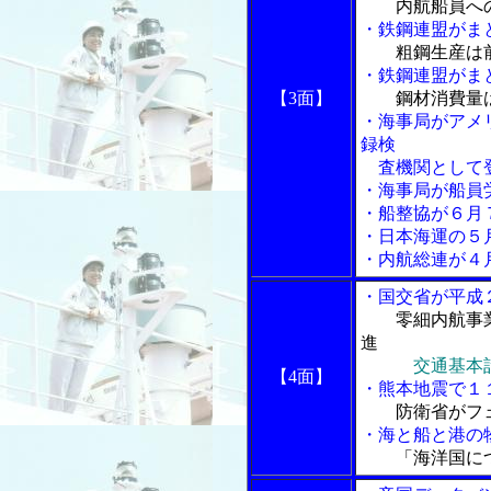
内航船員へ
・鉄鋼連盟がま
粗鋼生産は
・鉄鋼連盟がま
【3面】
鋼材消費量
・海事局がアメ
録検
査機関として
・海事局が船員
・船整協が６月
・日本海運の５
・内航総連が４
・国交省が平成
零細内航事
進
交通基本
【4面】
・熊本地震で１
防衛省がフ
・海と船と港の物
「海洋国に