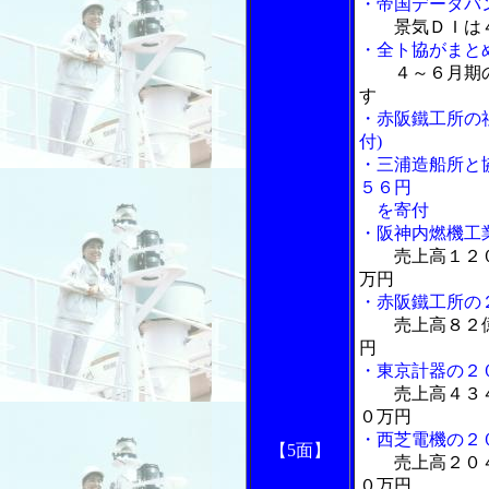
・帝国データバ
景気ＤＩは
・全ト協がまと
４～６月期
す
・赤阪鐵工所の
付)
・三浦造船所と
５６円
を寄付
・阪神内燃機工
売上高１２
万円
・赤阪鐵工所の
売上高８２
円
・東京計器の２
売上高４３
０万円
・西芝電機の２
【5面】
売上高２０
０万円