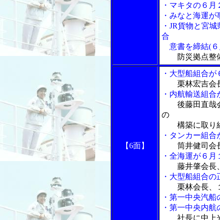
・マキタの６月
・みなと海運が
・JR貨物と宮
合
意書を締結(６
防災拠点整
・大型船組合が
栗林宏吉会
・内航輸送組合
後藤田直哉会
の
構築に取り
・タンカー組合
【6面】
筒井健司会
・全海運が６月
藤井肇会長
・大型船組合の
栗林会長、
・第一中央汽船
・第一中央内航
社長に中上