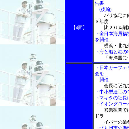
告書
(後編)
パリ協定に
３年度
【4面】
比２６％削
・全日本海員福
を開催
横浜・北九
・海と船と港の物
「海洋国に
・日本カーフェ
会を
開催
会長に阪九
・中小型造工の２
・マキタの社長
・イオングロー
異業種間で
ドラ
イバーの業務
・北九州市の港