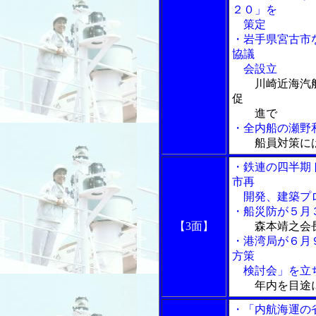
２０」を
策定
・岩手県宮古市
協議
会設立
川崎近海汽
促
進で
・全内船の瀬野
船員対策に
・鉄連の四半期
市再
開発、建築プロ
・船災防が５月
【3面】
森本靖之会
・港湾局が６月
方策
検討会」を立
年内を目途
・「内航海運の