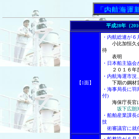
「内航海運新聞」
平成28年（20
・内航総連が６
小比加恒久
待
表明
・日本船主協会
２０１６年
・内航海運市況
【1面】
下期の鋼材
・海事局長に羽
付)
海保庁長官
坂下広朗
・船舶産業課長
技
術審議官に就
・船整協が６月