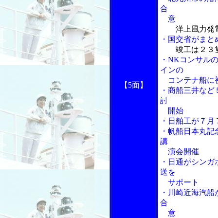
合
意
洋上風力発
・国交省がまと
竣工は２３
・NKコンサル
インの
コンテナ船に
【5面】
・商船三井など
討
開始
・日舶工が７月
・帆船日本丸記
講
演会開催
・日通がシンガ
送を
サポート
・川崎近海汽船
合
意