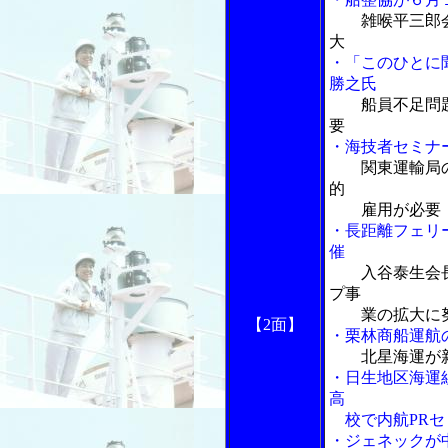
雑喉平三郎
大
・「このひとに
勝之氏
船員不足問
要
・海技者セミナ
関東運輸局の
的
雇用が必要
・長距離フェリ
催
入谷泰生会
プ事
業の拡大に
【2面】
・栗林商船運航
北星海運が
・日生地区海運
高
校で内航PRセ
・ジェネックが中期