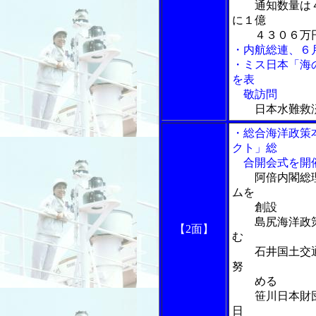
通知数量は
に１億
４３０６万円
・内航総連、６
・ミス日本「海
を表
敬訪問
日本水難救
・総合海洋政策
クト」総
合開会式を開
阿倍内閣総
ムを
創設
島尻海洋政策
【2面】
む
石井国土交通
努
める
笹川日本財団
日