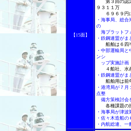
第３回の認
９３１１万
６９６９円
・海事局、総合
の
海プラットフォ
【15面】
・鉄鋼連盟がま
船舶は６四
・中部運輸局と
ンシ
ップ実施計画
４船社、水
・鉄鋼連盟がま
船舶用は前
・港湾局が７月
点整
備方策検討会
各種課題の抽
・海事局が津波
・佐々木造船の
・内航総連、一