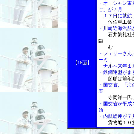
・オーシャン東
ご」が７月
１７日に就航
佐伯重工業
・川崎近海汽船
石井繁礼社
臨
む
・フェリーさん
ーミ
【16面】
ナルへ来年１
・鉄鋼連盟がま
船舶は前年
・国交省、「海
表
寺岡洋一氏
・国交省が平成
始
・内航総連が７
貨物船１０