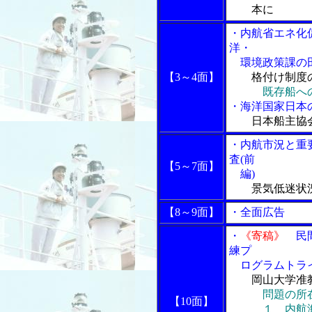
本に
・内航省エネ化
洋・
環境政策課の田
【3～4面】
格付け制度
既存船へ
・海洋国家日本
日本船主協
・内航市況と重
査(前
【5～7面】
編)
景気低迷状
【8～9面】
・全面広告
・
《寄稿》
民間
練プ
ログラムトラ
岡山大学准
問題の所
【10面】
１ 内航海運