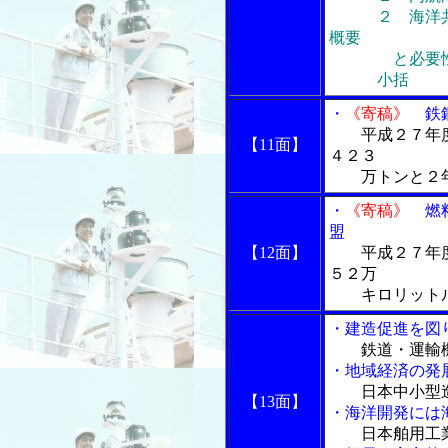
２ 海洋共育
概要
と必要
小括
・
《寄稿》
鉄鋼
平成２７年
【11面】
４２３
万トンと２年
・
《寄稿》
燃料
盟
【12面】
平成２７年
５２万
キロリットル
・建造促進を図
鉄道・運輸
・地域経済の発
日本中小型
【13面】
・海洋開発には
日本舶用工