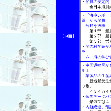
・船員の安定的
全日本海員
・「海事レポー
題」から船員
分野を抜粋
第１部 船
【14面】
第２部 船員
第３部 労働
・船の科学館が
ラ
ム「海の学び舎
・中国運輸局が
用工
業製品の生産
新造船受注
３隻、
４３４万４０
・帝国データバ
景気DIは
・内航総連、預