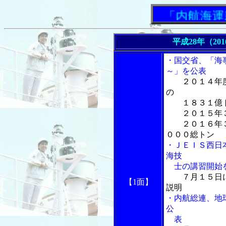
「内航海運新聞」
平成28年（20
・国交省、「海
～」を公表
２０１４年
の
１８３１億ト
２０１５年３
２０１６年３
０００総トン
・ＪＥＩＳ西日
海技
士の講習開始
７月１５日
【1面】
説明
・内航総連、地
公
表