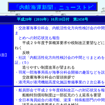
「内航海運新聞」ニューストピックス
平成28年（2016年）
10月10日付 第2458号
・交政審海事分科会、内航活性化方向性検討会の中間
ま
とめへの対応状況も報告
平成２９年度予算概算要求や税制改正要望などに
ねく
反映
1面】
・社説「内航活性化方向性検討会の中間とりまとめを
証」(５)
造りやすい制度改革が望まれる
・羽尾一郎海事局長が海事分科会開催の趣旨などを説
交政審海事分科会の冒頭挨拶で
・港湾局が港湾機能高度化施設整備事業の２次公募を
・船員部会で平成２９年度税制改正への対応状況を報
船舶特別償却制度は一部拡充のうえ延長を要望
・全日本海員組合の港湾船、浚渫・特殊船部門の中間
諸手当の改善要求を引き続き検討