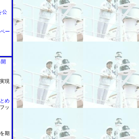
を公
ンペー
路開
実現
とめ
フッ
を期