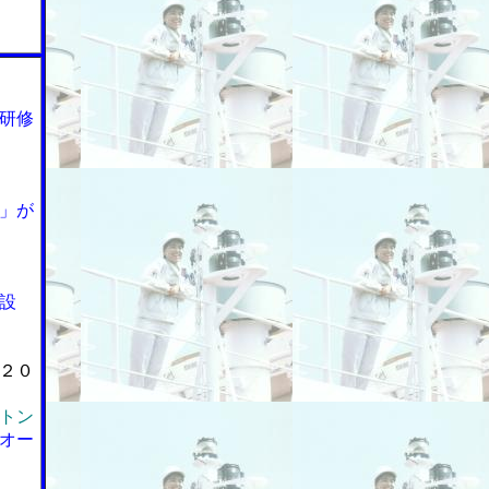
研修
」が
設
２０
トン
オー