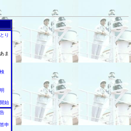
とり
あま
検
明
開始
告
答申