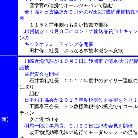
産学官の連携でオールジャパンで臨む
・全ト協と日貨協連が９月分のWebKIT成約運賃指数
表
１１５と前年割れも高い指数で推移
・JR貨物が１０月３日にコンテナ輸送品質向上キャ
ンの
キックオフミーティングを開催
田村修二社長、さらなる事故率減少へ意欲
・川崎近海汽船が１０月３日に静岡市で清水/大分航
設披
露祝賀会を開催
石井繁礼社長、２０１７年度中のデイリー運航の
に取り
組む
・日本船主協会が２０１７年度税制改正要望をとりま
工藤泰三会長、トン数標準税制の拡充でイコール
ティン
6面】
グに近づける
・羽尾一郎海事局長、９月３０日に記者会見を開催
改正物流効率化法の施行でモーダルシフトの促進