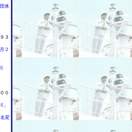
団体
９３
月２
川
００
川」
社名変