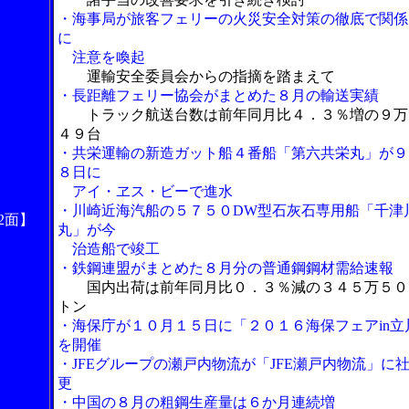
・海事局が旅客フェリーの火災安全対策の徹底で関係
に
注意を喚起
運輸安全委員会からの指摘を踏まえて
・長距離フェリー協会がまとめた８月の輸送実績
トラック航送台数は前年同月比４．３％増の９万
４９台
・共栄運輸の新造ガット船４番船「第六共栄丸」が９
８日に
アイ・ヱス・ビーで進水
・川崎近海汽船の５７５０DW型石灰石専用船「千津
2面】
丸」が今
治造船で竣工
・鉄鋼連盟がまとめた８月分の普通鋼鋼材需給速報
国内出荷は前年同月比０．３％減の３４５万５０
トン
・海保庁が１０月１５日に「２０１６海保フェアin立
を開催
・JFEグループの瀬戸内物流が「JFE瀬戸内物流」に
更
・中国の８月の粗鋼生産量は６か月連続増