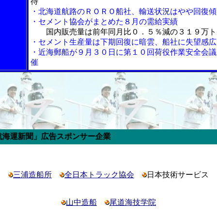
待
・北海道航路のＲＯＲＯ船社、輸送状況はやや回復傾
・セメント協会がまとめた８月の需給実績
国内販売量は前年同月比０．５％減の３１９万ト
・セメント生産量は下期回復に暗雲、船社に失望感広
・近海郵船が９月３０日に第１０回荷役作業安全会議
催
広告スポンサー企業
三浦造船所
全日本トラック協会
日本技術サービス
山中造船
尾道海技学院