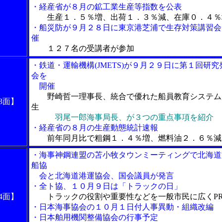
・経産省が８月の鉱工業生産等指数を公表
生産１．５％増、出荷１．３％減、在庫０．４％
・船災防が９月２８日に東京港芝浦で生存対策講習会
催
１２７名の受講者が参加
・鉄道・運輸機構(JMETS)が９月２９日に第１回研究
会を
開催
野崎哲一理事長、統合で優れた船員教育システム
3面】
生
羽尾一郎海事局長、が３つの重点事項を紹介
・経産省の８月の生産動態統計速報
前年同月比で粗鋼１．４％増、燃料油２．６％減
・海事神鋼連盟の苫小牧タウンミーティングで北海道
船協
会と北海道港運協会、国会議員が発言
・全ト協、１０月９日は「トラックの日」
4面】
トラックの役割や重要性などを一般市民に広くP
・日本海事協会の１０月１日付人事異動・組織改編
・日本舶用機関整備協会の行事予定