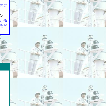
向に
ン
がる
を開