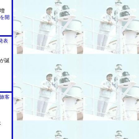
増
を開
発表
が誕
旅客
R