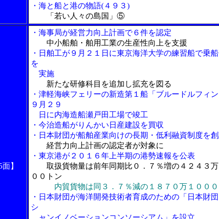
・海と船と港の物語(４９３)
「若い人々の島国」⑤
・海事局が経営力向上計画で６件を認定
中小船舶・舶用工業の生産性向上を支援
・日舶工が９月２１日に東京海洋大学の練習船で乗船
を
実施
新たな研修科目を追加し拡充を図る
・津軽海峡フェリーの新造第１船「ブルードルフィン
９月２９
日に内海造船瀬戸田工場で竣工
・今治造船がりんかい日産建設を買収
・日本財団が船舶産業向けの長期・低利融資制度を創
経営力向上計画の認定者が対象に
・東京港が２０１６年上半期の港勢速報を公表
5面】
取扱貨物量は前年同期比０．７％増の４２４３万
００トン
内貿貨物は同３．７％減の１８７０万１０００
・日本財団が海洋開発技術者育成のための「日本財団
シ
ャンイノベーションコンソーシアム」を設立