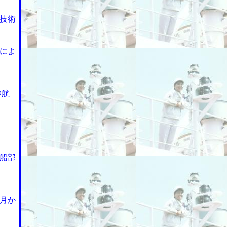
技術
によ
神航
船部
月か