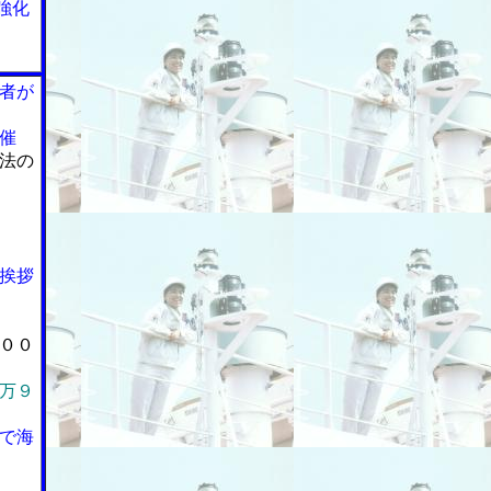
強化
者が
催
法の
挨拶
００
万９
で海