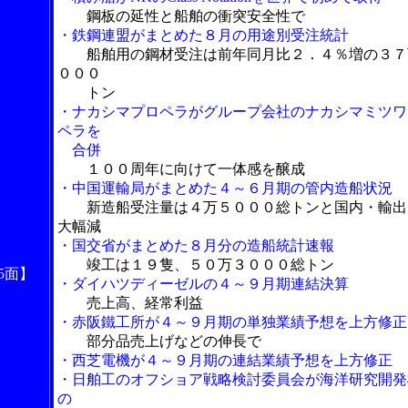
鋼板の延性と船舶の衝突安全性で
・鉄鋼連盟がまとめた８月の用途別受注統計
船舶用の鋼材受注は前年同月比２．４％増の３７
０００
トン
・ナカシマプロペラがグループ会社のナカシマミツワ
ペラを
合併
１００周年に向けて一体感を醸成
・中国運輸局がまとめた４～６月期の管内造船状況
新造船受注量は４万５０００総トンと国内・輸出
大幅減
・国交省がまとめた８月分の造船統計速報
竣工は１９隻、５０万３０００総トン
5面】
・ダイハツディーゼルの４～９月期連結決算
売上高、経常利益
・赤阪鐵工所が４～９月期の単独業績予想を上方修正
部分品売上げなどの伸長で
・西芝電機が４～９月期の連結業績予想を上方修正
・日舶工のオフショア戦略検討委員会が海洋研究開発
の