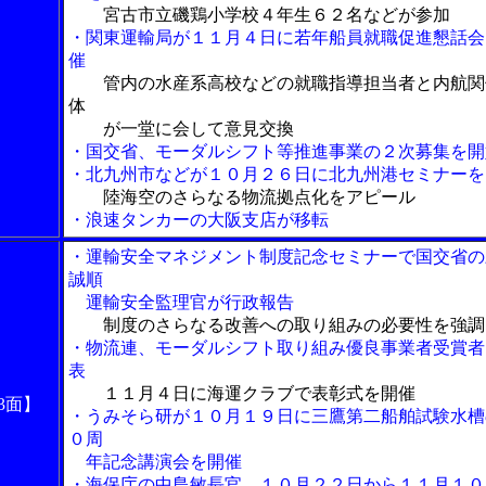
宮古市立磯鶏小学校４年生６２名などが参加
・関東運輸局が１１月４日に若年船員就職促進懇話会
催
管内の水産系高校などの就職指導担当者と内航関
体
が一堂に会して意見交換
・国交省、モーダルシフト等推進事業の２次募集を開
・北九州市などが１０月２６日に北九州港セミナーを
陸海空のさらなる物流拠点化をアピール
・浪速タンカーの大阪支店が移転
・運輸安全マネジメント制度記念セミナーで国交省の
誠順
運輸安全監理官が行政報告
制度のさらなる改善への取り組みの必要性を強調
・物流連、モーダルシフト取り組み優良事業者受賞者
表
１１月４日に海運クラブで表彰式を開催
3面】
・うみそら研が１０月１９日に三鷹第二船舶試験水槽
０周
年記念講演会を開催
・海保庁の中島敏長官、１０月２２日から１１月１０