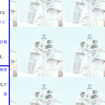
進な
でイ
計画
送」
術支
など
 筒