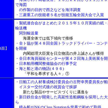
で海図
の作製の目的で西之などを海洋調査
・三菱重工の技能者５名が技能五輪全国大会で入賞
・製紙連合会がまとめた２０１５年１０月実績の紙・
輸送機
関別輸送量
海運全体では低下傾向で推移
・全ト協が第４８回全国トラックドライバー・コンテ
4面】
を開催
内閣総理大臣賞を日立物流の井上誠さんが獲得
・全日本海員福祉センターが第４２回海上美術展を開
・日本舶用機関整備協会の行事予定
・海と船と港の物語(４９６)
「平和を希求する人々」①
・日舶工の人材養成検討委員会の古野幸男委員長が舶
イスター交付式後の祝賀会で挨拶
新たな製品やサービスづくりに邁進を
・新日鉄住金が開発した高延性造船鋼板を採用した大
ら
積み船がNKのClass Notationを世界で初めて取得