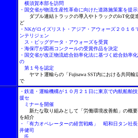
横須賀本部を訪問
・国交省が物流生産性革命に向けた道路施策案を提示
ダブル連結トラックの導入やトラックのIoT化促
ど
・NKがロイズリスト・アジア・アウォーズ２０１６
ンテリジェン
ス・ビッグデータ・アウォーズを受賞
・海保庁が図画コンクールの受賞作品を決定
・国交省が改正物流総合効率化法に基づく総合効率化
の
第１号を認定
ヤマト運輸らの「Fujisawa SST内における共同輸
で
・鉄道・運輸機構が１０月２１日に東京で内航船舶技
援セ
ミナーを開催
新たな取り組みとして「労働環境改善船」の概要
を紹介
・「有力オペレーターの経営戦略」 昭和日タン社長
井健司
氏