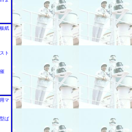
板紙
スト
催
用マ
型ば