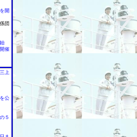
を開
係団
始
開催
三上
を公
の５
日ま