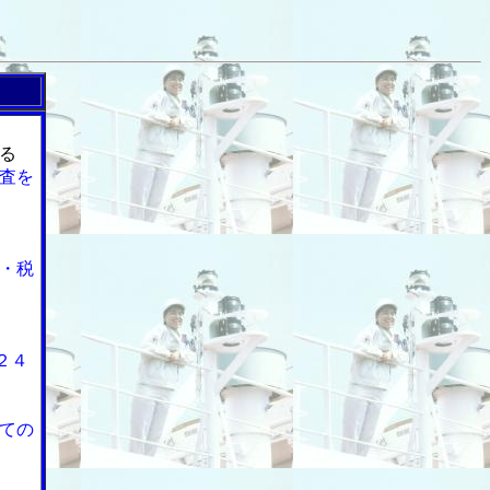
る
査を
・税
２４
ての