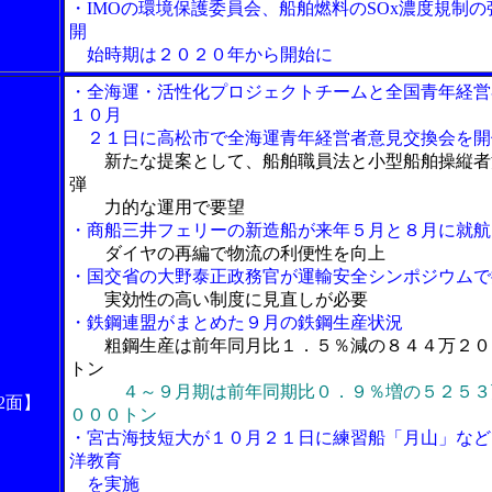
・IMOの環境保護委員会、船舶燃料のSOx濃度規制の
開
始時期は２０２０年から開始に
・全海運・活性化プロジェクトチームと全国青年経営
１０月
２１日に高松市で全海運青年経営者意見交換会を開
新たな提案として、船舶職員法と小型船舶操縦者
弾
力的な運用で要望
・商船三井フェリーの新造船が来年５月と８月に就航
ダイヤの再編で物流の利便性を向上
・国交省の大野泰正政務官が運輸安全シンポジウムで
実効性の高い制度に見直しが必要
・鉄鋼連盟がまとめた９月の鉄鋼生産状況
粗鋼生産は前年同月比１．５％減の８４４万２０
トン
４～９月期は前年同期比０．９％増の５２５３
2面】
０００トン
・宮古海技短大が１０月２１日に練習船「月山」など
洋教育
を実施