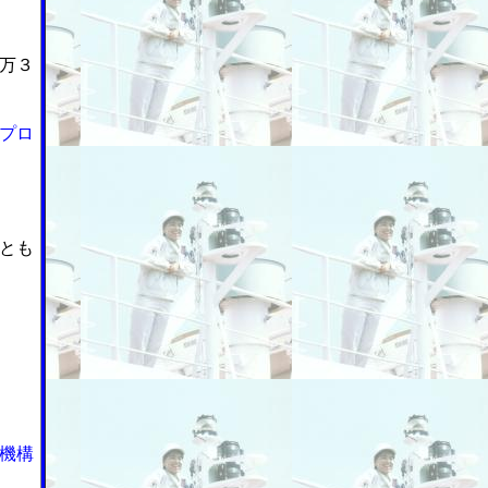
万３
プロ
とも
機構