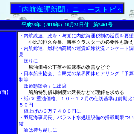
「内航海運新聞」ニューストピックス
平成28年（2016年）
10月31日付 第2461号
・内航総連、政府・与党に内航海運税制の延長を要望
小比加恒久会長、海事クラスターの必要性も訴え
・内航総連、燃料油高騰の運賃転嫁状況アンケート調
見
送りに
原油価格の下落や転嫁率の改善などで
・日本船主協会、自民党の業界団体ヒアリング「予算
制等
政策懇談会」に出席
1面】
船舶特別償却制度の延長などで理解を求める
・紙パC重油価格、１０～１２月の仕切基準は前期比
５０円
値上げの３万７４００円に
・羽尾海事局長、バラスト水処理設備の搭載期限つい
結
論は持ち越しに