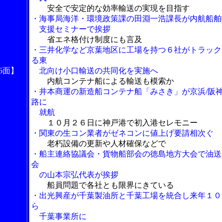
安全で安定的な効率輸送の実現を目指す
・海事局海洋・環境政策課の田淵一浩課長が内航船舶
支援セミナーで挨拶
省エネ格付け制度にも言及
・三井化学など京葉地区に工場を持つ６社がトラック
る東
6面】
北向け小口輸送の共同化を実施へ
内航コンテナ船による輸送も模索か
・井本商運の新造船コンテナ船「みさき」が京浜/阪
路に
就航
１０月２６日に神戸港で初入港セレモニー
・関東の生コン業者がゼネコンに値上げ要請相次ぐ
老朽設備の更新や人材確保などで
・船主連絡協議会・貨物船部会の徳島地方大会で油送
会
の山本宗弘代表が挨拶
船員問題で各社とも限界にきている
・出光興産が千葉製油所と千葉工場を統合し来年１０
ら
千葉事業所に