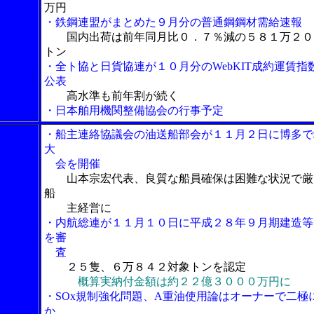
万円
・鉄鋼連盟がまとめた９月分の普通鋼鋼材需給速報
国内出荷は前年同月比０．７％減の５８１万２０
トン
・全ト協と日貨協連が１０月分のWebKIT成約運賃指
公表
高水準も前年割が続く
・日本舶用機関整備協会の行事予定
・船主連絡協議会の油送船部会が１１月２日に博多で
大
会を開催
山本宗宏代表、良質な船員確保は困難な状況で厳
船
主経営に
・内航総連が１１月１０日に平成２８年９月期建造等
を審
査
２５隻、６万８４２対象トンを認定
概算実納付金額は約２２億３０００万円に
・SOx規制強化問題、A重油使用論はオーナーで二極
か