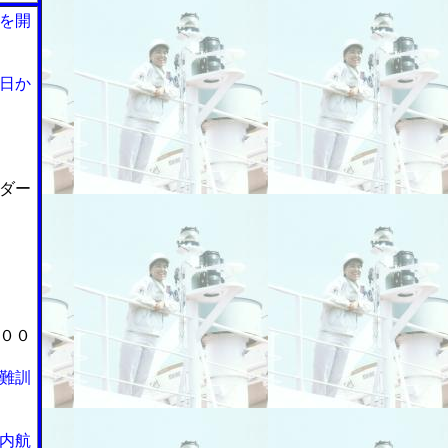
を開
日か
ダー
００
難訓
内航