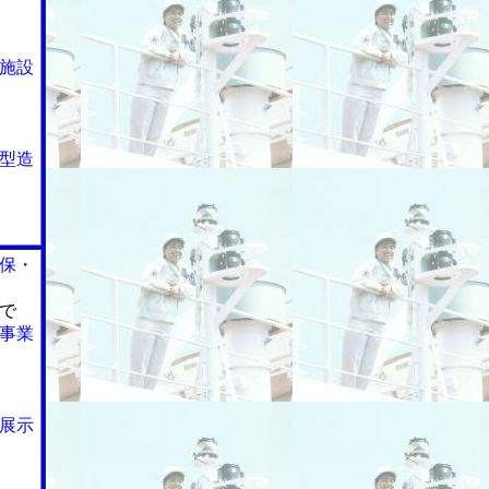
施設
型造
保・
で
事業
展示