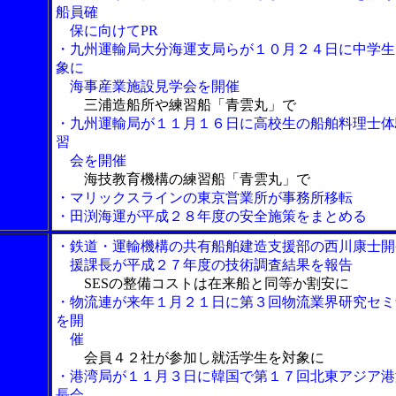
船員確
保に向けてPR
・九州運輸局大分海運支局らが１０月２４日に中学生
象に
海事産業施設見学会を開催
三浦造船所や練習船「青雲丸」で
・九州運輸局が１１月１６日に高校生の船舶料理士体
習
会を開催
海技教育機構の練習船「青雲丸」で
・マリックスラインの東京営業所が事務所移転
・田渕海運が平成２８年度の安全施策をまとめる
・鉄道・運輸機構の共有船舶建造支援部の西川康士開
援課長が平成２７年度の技術調査結果を報告
SESの整備コストは在来船と同等か割安に
・物流連が来年１月２１日に第３回物流業界研究セミ
を開
催
会員４２社が参加し就活学生を対象に
・港湾局が１１月３日に韓国で第１７回北東アジア港
長会