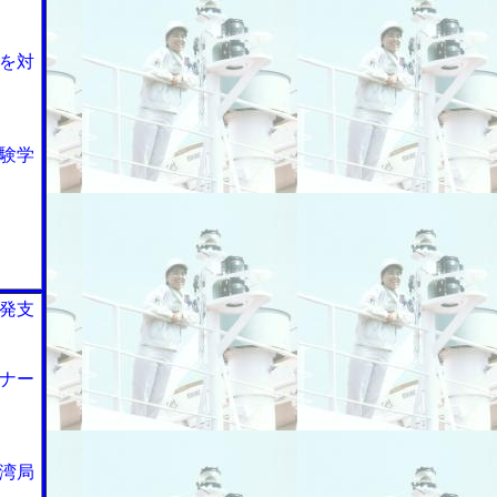
を対
験学
発支
ナー
湾局