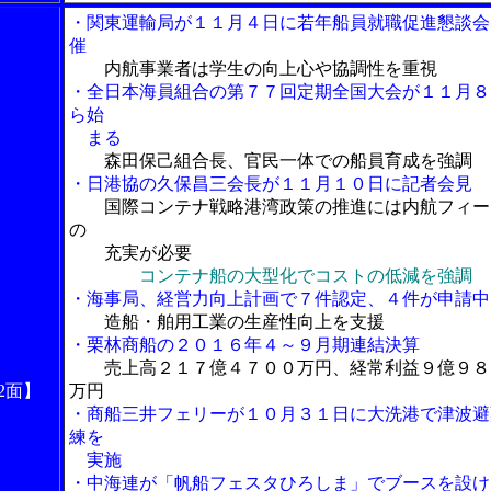
・関東運輸局が１１月４日に若年船員就職促進懇談会
催
内航事業者は学生の向上心や協調性を重視
・全日本海員組合の第７７回定期全国大会が１１月８
ら始
まる
森田保己組合長、官民一体での船員育成を強調
・日港協の久保昌三会長が１１月１０日に記者会見
国際コンテナ戦略港湾政策の推進には内航フィー
の
充実が必要
コンテナ船の大型化でコストの低減を強調
・海事局、経営力向上計画で７件認定、４件が申請中
造船・舶用工業の生産性向上を支援
・栗林商船の２０１６年４～９月期連結決算
売上高２１７億４７００万円、経常利益９億９８
2面】
万円
・商船三井フェリーが１０月３１日に大洗港で津波避
練を
実施
・中海連が「帆船フェスタひろしま」でブースを設け