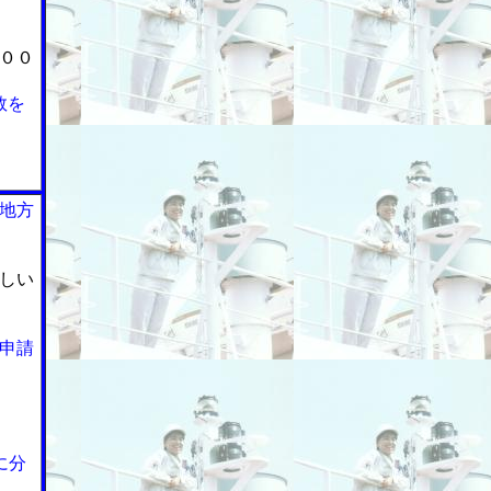
００
数を
地方
しい
申請
に分