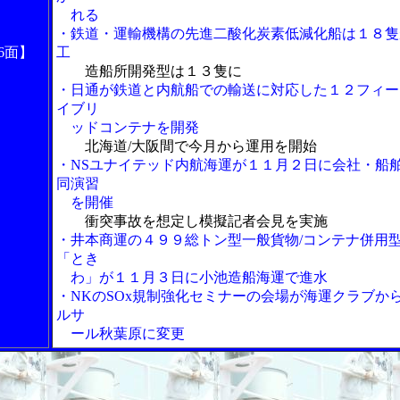
れる
・鉄道・運輸機構の先進二酸化炭素低減化船は１８隻
6面】
工
造船所開発型は１３隻に
・日通が鉄道と内航船での輸送に対応した１２フィー
イブリ
ッドコンテナを開発
北海道/大阪間で今月から運用を開始
・NSユナイテッド内航海運が１１月２日に会社・船
同演習
を開催
衝突事故を想定し模擬記者会見を実施
・井本商運の４９９総トン型一般貨物/コンテナ併用
「とき
わ」が１１月３日に小池造船海運で進水
・NKのSOx規制強化セミナーの会場が海運クラブか
ルサ
ール秋葉原に変更