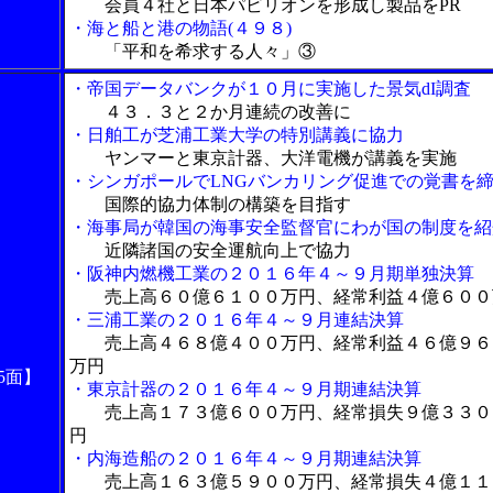
会員４社と日本パビリオンを形成し製品をPR
・海と船と港の物語(４９８)
「平和を希求する人々」③
・帝国データバンクが１０月に実施した景気dI調査
４３．３と２か月連続の改善に
・日舶工が芝浦工業大学の特別講義に協力
ヤンマーと東京計器、大洋電機が講義を実施
・シンガポールでLNGバンカリング促進での覚書を
国際的協力体制の構築を目指す
・海事局が韓国の海事安全監督官にわが国の制度を紹
近隣諸国の安全運航向上で協力
・阪神内燃機工業の２０１６年４～９月期単独決算
売上高６０億６１００万円、経常利益４億６００
・三浦工業の２０１６年４～９月連結決算
売上高４６８億４００万円、経常利益４６億９６
万円
5面】
・東京計器の２０１６年４～９月期連結決算
売上高１７３億６００万円、経常損失９億３３０
円
・内海造船の２０１６年４～９月期連結決算
売上高１６３億５９００万円、経常損失４億１１