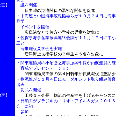
3面】
議を開催
日中韓の港湾関係の緊密な関係を促進
・中海連と中国海事広報協会らが１０月２４日に海事
見学
イベントを開催
広島港などで佐方小学校の児童を対象に
・佐賀県海事産業振興連絡会議が１１月１７日に中小
工と
海事施設見学会を実施
唐津海上技術学校の２年生４５名を対象に
・関東運輸局の小沼勝之海事振興部長が内航船員の確
育成でプレゼンテーション
関東運輸局主催の第４回若年船員就職促進懇話会
・物流連が１１月４日にモーダルシフト取り組み優良
者表
彰式を開催
4面】
工藤泰三会長、物流の生産性を上げるチャンスに
・日舶工がブラジルの「リオ・アイル＆ガス２０１６
会」に初
参加