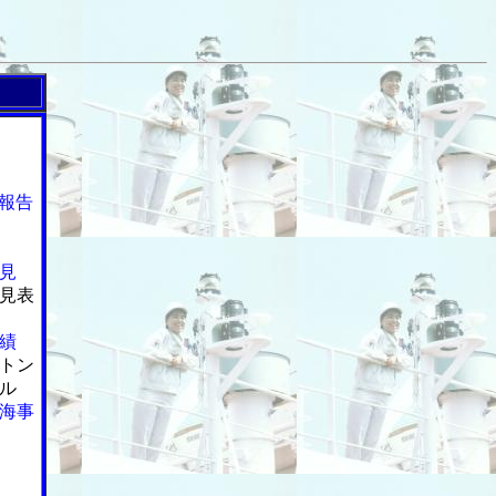
報告
見
見表
績
トン
ル
海事