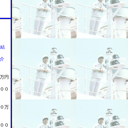
締結
介
万円
００
０万
００