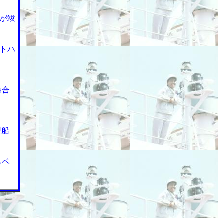
が竣
トハ
舶合
型船
らベ