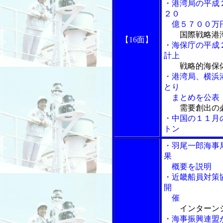
・港湾局の平成
２０
億５７００万
国際戦略港
【16面】
・海保庁の平成
計上
戦略的海保
・港湾局、横浜
とり
まとめを公表
需要創出の
・中国の１１月
トン
・羽尾一郎海事
果
概要を説明
・近畿船員対策
開
催
インターン
・海事振興連盟