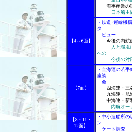
海事産業の認
日本船主
・鉄道･運輸機
タ
ビュー
【4～6面】
今後の内航
人と環境
への
今後の対
・全海運の若手
座談
会
【7面】
四海連・三
九海連・旭海
中海連・新和
内航オー
・中小造船所の
【8・11・
ン
12面】
ケート調査