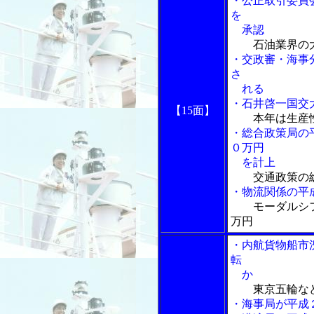
・公正取引委員
を
承認
石油業界の
・交政審・海事
さ
れる
・石井啓一国交
【15面】
本年は生産
・総合政策局の
０万円
を計上
交通政策の
・物流関係の平
モーダルシ
万円
・内航貨物船市
転
か
東京五輪な
・海事局が平成