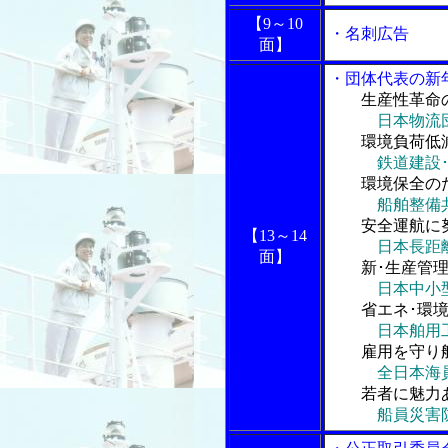
【9～10
・名刺広告
面】
・団体代表の新
生産性革命
日本物流
環境負荷低減
鉄道建設
環境保全のた
船舶整備
安全運航に努
【13～14
日本長距
面】
新･生産管理
日本中小
省エネ･環境
日本舶用
雇用を守り船
全日本海
若者に魅力あ
船員災害