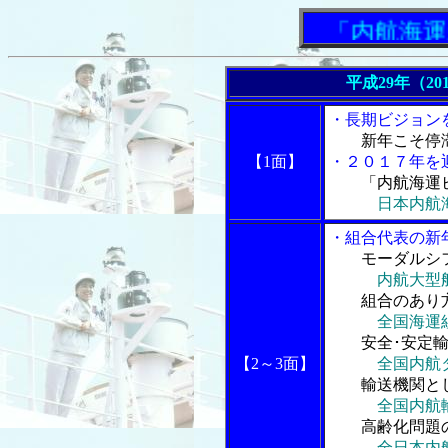
「内航海運新聞
平成29年（20
・長期ビジョン
新年こそ停
【1面】
・２０１７年を
「内航海運
日本内航
・組合代表の新
モーダルシ
内航大型
組合のあり方
全国海運
安全･安定輸
【2～3面】
全国内航
輸送機関とし
全国内航
高齢化問題の
全日本内