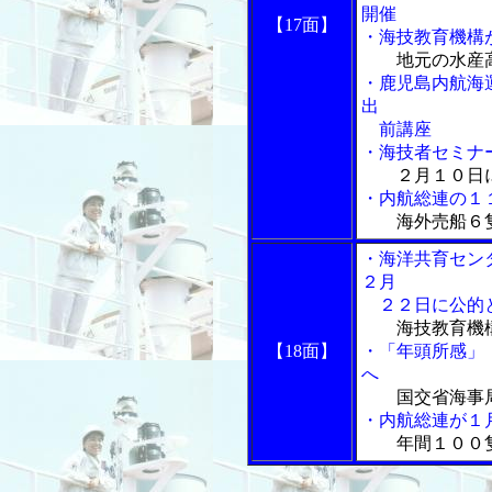
開催
【17面】
・海技教育機構
地元の水産
・鹿児島内航海
出
前講座
・海技者セミナ
２月１０日
・内航総連の１
海外売船６
・海洋共育セン
２月
２２日に公的と
海技教育機
【18面】
・「年頭所感」
へ
国交省海事
・内航総連が１
年間１００