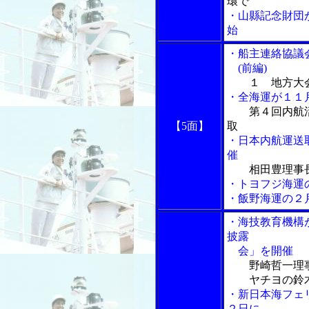
環で
・山縣記念財団
始
・船主連絡協議
(前編)
１ 地方大
・全海運が１１
第４回内航
【5面】
取
・日本内航運送
催
相田豊理事
・トヨフジ海運
・飯野海運の２
・海技教育機構が
披露
会」を開催
野崎哲一理
ヤチヨの鈴木
・新日本海フェ
２日に