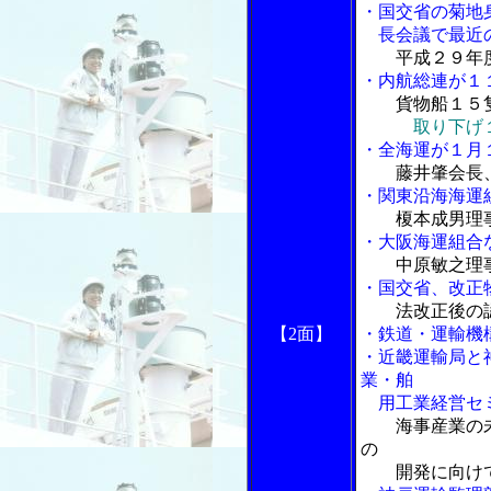
・国交省の菊地
長会議で最近
平成２９年
・内航総連が１
貨物船１５
取り下げ
・全海運が１月
藤井肇会長
・関東沿海海運
榎本成男理
・大阪海運組合
中原敏之理
・国交省、改正
法改正後の
【2面】
・鉄道・運輸機
・近畿運輸局と
業・舶
用工業経営セ
海事産業の
の
開発に向け