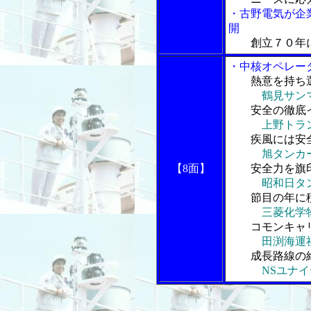
・古野電気が企
開
創立７０年
・中核オペレー
熱意を持ち
鶴見サン
安全の徹底イ
上野トラ
疾風には安全
旭タンカ
【8面】
安全力を旗印
昭和日タ
節目の年に積
三菱化学
コモンキャリ
田渕海運
成長路線の維
NSユナ