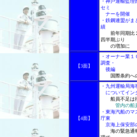
・神戸運輸監理
セミ
ナーを開催
・鉄鋼連盟がま
績
前年同期比
四半期ぶり
の増加に
・オーナー業１
調査・
【3面】
後編
国際条約へ
・九州運輸局海
についてイン
船員不足は
管内の船
・東海汽船のマ
【4面】
庁東
京海上保安部
海の緊急通