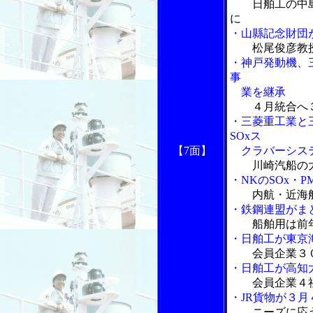
日舶工の中島
に
・山縣記念財団
松尾俊彦教
・神戸発動機、
事
業を継承
４月統合へ
・三菱重工業と
SOxス
【7面】
クラバーシステ
川崎汽船の
・NKのSOx・
内航・近海
・鉄鋼連盟がま
船舶用は前
・日舶工が東京
会員企業３
・日舶工が高知
会員企業４
・JR貨物が３
ニーズに応