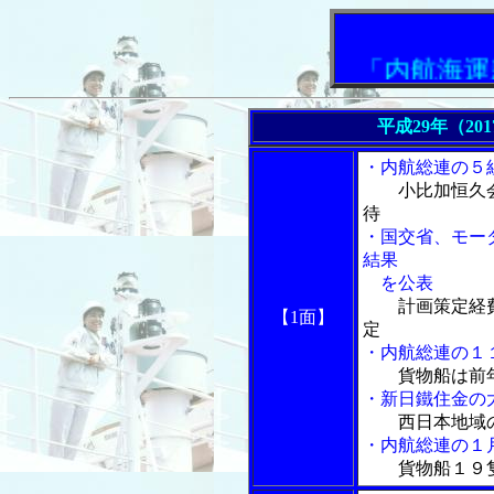
「内航海運新聞」
平成29年（20
・内航総連の５
小比加恒久
待
・国交省、モー
結果
を公表
計画策定経
【1面】
定
・内航総連の１
貨物船は前
・新日鐵住金の
西日本地域
・内航総連の１
貨物船１９