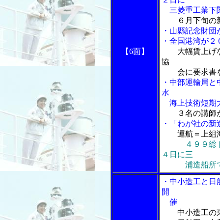
三菱重工業下
６月下旬の
・山縣記念財団
・全国港湾が２
【6面】
大幅賃上げ
協
会に要求書
・中部運輸局と
水
海上技術短期大
３名の講師
・「わが社の新
運航＝上組
４９９総
４日に三
浦造船所で
・中小造工と日
開
催
中小造工の