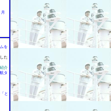
３月
ムを
した
紹介
航タ
船「と