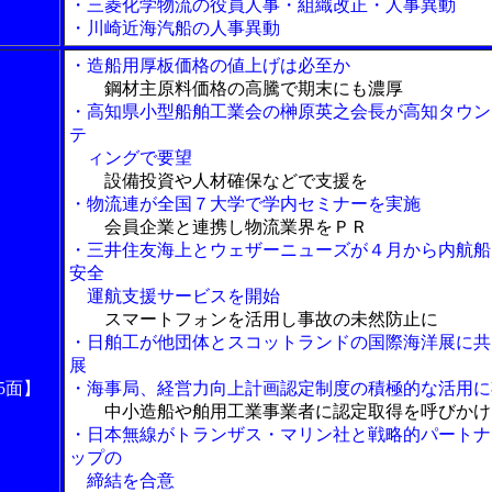
・三菱化学物流の役員人事・組織改正・人事異動
・川崎近海汽船の人事異動
・造船用厚板価格の値上げは必至か
鋼材主原料価格の高騰で期末にも濃厚
・高知県小型船舶工業会の榊原英之会長が高知タウン
テ
ィングで要望
設備投資や人材確保などで支援を
・物流連が全国７大学で学内セミナーを実施
会員企業と連携し物流業界をＰＲ
・三井住友海上とウェザーニューズが４月から内航船
安全
運航支援サービスを開始
スマートフォンを活用し事故の未然防止に
・日舶工が他団体とスコットランドの国際海洋展に共
展
5面】
・海事局、経営力向上計画認定制度の積極的な活用に
中小造船や舶用工業事業者に認定取得を呼びかけ
・日本無線がトランザス・マリン社と戦略的パートナ
ップの
締結を合意