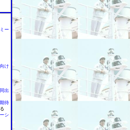
ミー
向け
同出
期待
る
ーシ