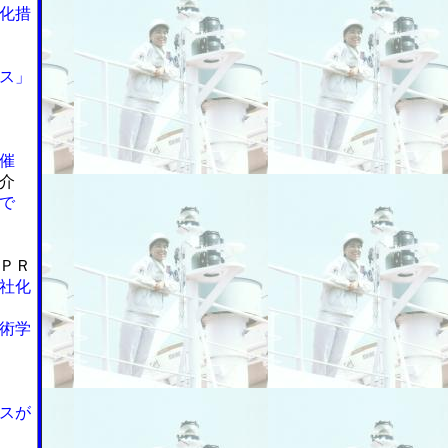
化措
ス」
催
介
で
ＰＲ
社化
術学
スが