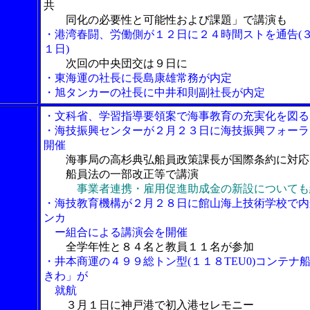
共
同化の必要性と可能性および課題」で講演も
・港湾春闘、労働側が１２日に２４時間ストを通告(
１日)
次回の中央団交は９日に
・東海運の社長に長島康雄常務が内定
・旭タンカーの社長に中井和則副社長が内定
・文科省、学習指導要領案で海事教育の充実化を図る
・海技振興センターが２月２３日に海技振興フォーラ
開催
海事局の高杉典弘船員政策課長が国際条約に対応
船員法の一部改正等で講演
事業者連携・雇用促進助成金の新設についても
・海技教育機構が２月２８日に館山海上技術学校で内
ンカ
ー組合による講演会を開催
全学年性と８４名と教員１１名が参加
・井本商運の４９９総トン型(１１８TEU0)コンテナ
きわ」が
就航
３月１日に神戸港で初入港セレモニー