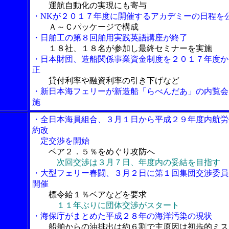
運航自動化の実現にも寄与
・NKが２０１７年度に開催するアカデミーの日程を
Ａ～Ｃパッケージで構成
・日舶工の第８回舶用実践英語講座が終了
１８社、１８名が参加し最終セミナーを実施
・日本財団、造船関係事業資金制度を２０１７年度か
正
貸付利率や融資利率の引き下げなど
・新日本海フェリーが新造船「らべんだあ」の内覧会
施
・全日本海員組合、３月１日から平成２９年度内航労
約改
定交渉を開始
ベア２．５％をめぐり攻防へ
次回交渉は３月７日、年度内の妥結を目指す
・大型フェリー春闘、３月２日に第１回集団交渉委員
開催
標令給１％ベアなどを要求
１１年ぶりに団体交渉がスタート
・海保庁がまとめた平成２８年の海洋汚染の現状
船舶からの油排出は約６割で主原因は初歩的ミス