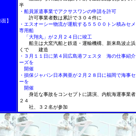
半
・船員派遣事業でアクサスワンの申請を許可
許可事業者数は累計で３０４件に
6面】
・エスオーシー物流が運航する５５００トン積みセメ
専用船
「大翔丸」が２月２４日に竣工
船主は大窯汽船と鉄道・運輸機構、新来島波止浜
くで 建造
・３月１１日に第４回広島港フェスタ 海の仕事紹介
ーズを
開催
・損保ジャパン日本興亜が２月２８日に福岡で海事セ
ーを
開催
身近な事故をコンセプトに講演、内航海運事業者
２４
社、３２名が参加