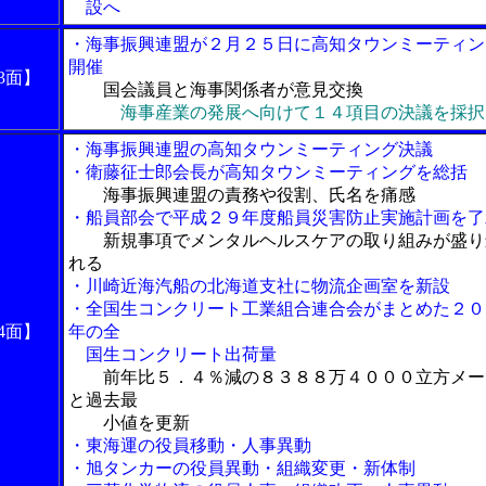
設へ
・海事振興連盟が２月２５日に高知タウンミーティン
開催
3面】
国会議員と海事関係者が意見交換
海事産業の発展へ向けて１４項目の決議を採択
・海事振興連盟の高知タウンミーティング決議
・衛藤征士郎会長が高知タウンミーティングを総括
海事振興連盟の責務や役割、氏名を痛感
・船員部会で平成２９年度船員災害防止実施計画を了
新規事項でメンタルヘルスケアの取り組みが盛り
れる
・川崎近海汽船の北海道支社に物流企画室を新設
・全国生コンクリート工業組合連合会がまとめた２０
4面】
年の全
国生コンクリート出荷量
前年比５．４％減の８３８８万４０００立方メー
と過去最
小値を更新
・東海運の役員移動・人事異動
・旭タンカーの役員異動・組織変更・新体制