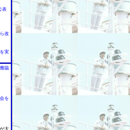
公表
ら改
を実
働協
会を
が大