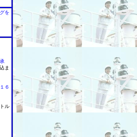
グを
承
込ま
１６
トル