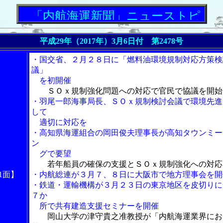
「内航海運新聞」ニューストピックス
平成29年（2017年）
3月6日付 第2478号
・国交省、２月２８日に「燃料油環境規制対応方策検
議」
を初開催
ＳＯｘ規制強化問題への対応で官民で協議を開始
・羽尾一郎海事局長、ＳＯｘ規制検討会議で環境先進
して
適切に対応を
・高知県海運組合の岡田俊夫理事長が高知タウンミー
ン
グで要望
若年船員の確保の支援とＳＯｘ規制強化への対応
1面】
・内航総連が３月７、８日に大阪市で地方理事会を開
・鉄道・運輸機構が３月２３日の東京地区を皮切りに
７か
所で共有建造支援セミナーを開催
岡山大学の津守貴之准教授が「内航海運業界にお