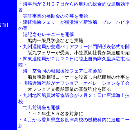
・海事局が２月２７日から内航船の総合的な運航効率
置
実証事業の補助金の公募を開始
・津軽海峡フェリーが横浜港で新造船「ブルーハピネ
2面】
の寄
港記念セレモニーを開催
船内一般見学会なども実施
・九州運輸局が交通バリアフリー部門関係表彰式を開
阪九フェリーが受賞、小笠原朗社長が新造船を紹
・関東運輸局が２月２２日に陸上自衛隊久里浜駐屯地
陸・
海・空合同の就職援護フェアに初参加
船員職業相談コーナーを設置し内航船員の仕事を
・川崎近海汽船がオフショア・オペレーションを子会
オフショア支援船事業の基盤強化を図る
・九州地区船員対策協議会が２月２１日に唐津海上技
校
で出前講座を開催
１～２年生８５名を対象に
・４月から香川県立多度津高校の機械科内に造船コー
新