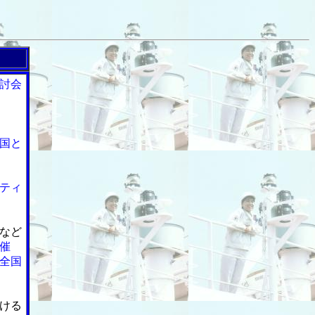
討会
国と
ティ
など
催
全国
ける