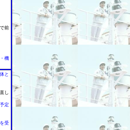
で前
・機
体と
直し
予定
を受