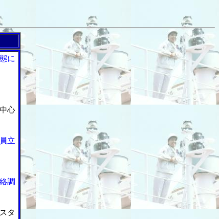
態に
中心
員立
絡調
スタ