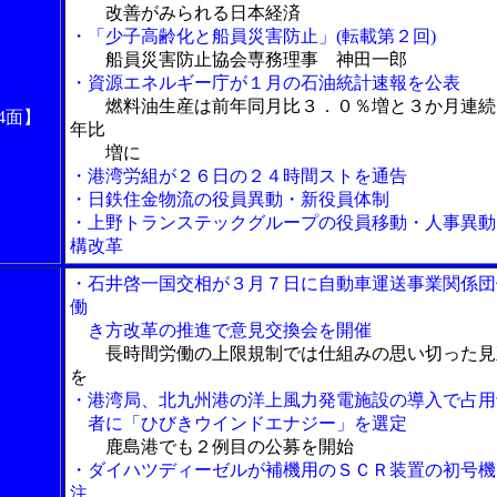
改善がみられる日本経済
・「少子高齢化と船員災害防止」(転載第２回)
船員災害防止協会専務理事 神田一郎
・資源エネルギー庁が１月の石油統計速報を公表
燃料油生産は前年同月比３．０％増と３か月連続
4面】
年比
増に
・港湾労組が２６日の２４時間ストを通告
・日鉄住金物流の役員異動・新役員体制
・上野トランステックグループの役員移動・人事異動
構改革
・石井啓一国交相が３月７日に自動車運送事業関係団
働
き方改革の推進で意見交換会を開催
長時間労働の上限規制では仕組みの思い切った見
を
・港湾局、北九州港の洋上風力発電施設の導入で占用
者に「ひびきウインドエナジー」を選定
鹿島港でも２例目の公募を開始
・ダイハツディーゼルが補機用のＳＣＲ装置の初号機
注