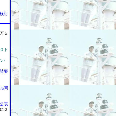
検討
万５
０ト
ン/
請要
元関
公表
に２