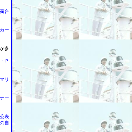
荷台
カー
が参
・Ｐ
マリ
ナー
公表
の自