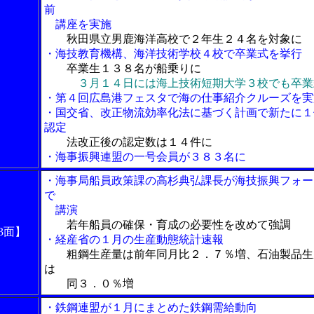
前
講座を実施
秋田県立男鹿海洋高校で２年生２４名を対象に
・海技教育機構、海洋技術学校４校で卒業式を挙行
卒業生１３８名が船乗りに
３月１４日には海上技術短期大学３校でも卒業
・第４回広島港フェスタで海の仕事紹介クルーズを実
・国交省、改正物流効率化法に基づく計画で新たに１
認定
法改正後の認定数は１４件に
・海事振興連盟の一号会員が３８３名に
・海事局船員政策課の高杉典弘課長が海技振興フォー
で
講演
若年船員の確保・育成の必要性を改めて強調
3面】
・経産省の１月の生産動態統計速報
粗鋼生産量は前年同月比２．７％増、石油製品生
は
同３．０％増
・鉄鋼連盟が１月にまとめた鉄鋼需給動向