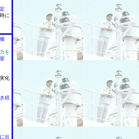
定
時に
催
力を
室
実化
き続
に出