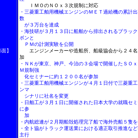
ＩＭＯのＮＯｘ３次規制に対応
・三菱重工舶用機械エンジンのＭＥＴ過給機の累計出
数
が３万台を達成
・海技研が３月１３日に船舶から排出されるブラック
ボンと
ＰＭの計測実験を公開
5面】
エンジンメーカーや造船所、船級協会から２４名
加
・ＮＫが東京、神戸、今治の３会場で開催したＳＯｘ
Ｍ規制強
化セミナーに約１２００名が参加
・三菱重工舶用機械エンジンが４月１日付で三菱重工
ンマ
シナリに社名を変更
・日舶工が３月１日に開催された日本大学の就職セミ
に参
加
・内航総連が２月期船殻処理完了船で海外売船５隻を
・全ト協がトラック運送業における適正取引推進など
主行