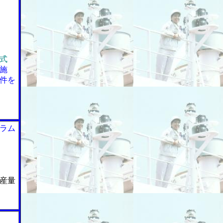
式
施
件を
ラム
産量