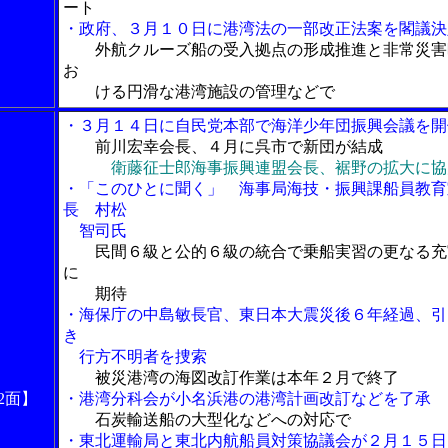
ート
・政府、３月１０日に港湾法の一部改正法案を閣議決
外航クルーズ船の受入拠点の形成推進と非常災害
お
ける円滑な港湾施設の管理などで
・３月１４日に自民党本部で海洋少年団振興会議を開
前川宏幸会長、４月に呉市で新団が結成
衛藤征士郎海事振興連盟会長、裾野の拡大に協
・「このひとに聞く」 海事局海技・振興課船員教育
長 村松
智司氏
民間６級と公的６級の統合で乗船実習の更なる充
に
期待
・海保庁の中島敏長官、東日本大震災後６年経過、引
き
行方不明者を捜索
被災港湾の海図改訂作業は本年２月で終了
2面】
・港湾分科会が小名浜港の港湾計画改訂などを了承
石炭輸送船の大型化などへの対応で
・東北運輸局と東北内航船員対策協議会が２月１５日