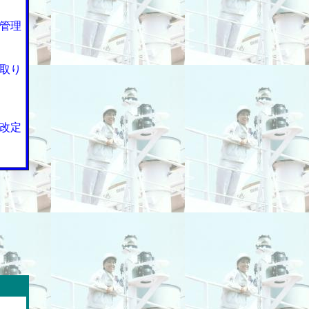
管理
取り
改定