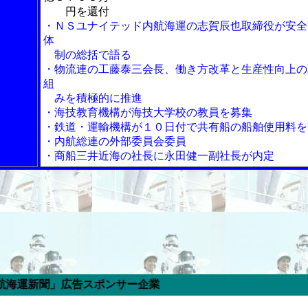
円を還付
・ＮＳユナイテッド内航海運の志賀辰也取締役が安全
体
制の総括で語る
・物流連の工藤泰三会長、働き方改革と生産性向上の
組
みを積極的に推進
・海技教育機構が海技大学校の教員を募集
・鉄道・運輸機構が１０日付で共有船の船舶使用料を
・内航総連の外部委員会委員
・商船三井近海の社長に永田健一副社長が内定
告スポンサー企業