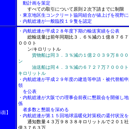
動計画を策定
すべての取引について原則２次下請までに制限
・東京地区生コンクリート協同組合が値上げを視野に
・内航総連が一般臨投１９隻を認定
・内航総連が平成２８年度下期の輸送実績を公表
総輸送量は前年同期比３．６％減の１億８７６７
０００ト
ン/キロリットル
貨物船は同３．３％減の１億２０３９万８００
ン
油送船は同４．３％減の６７２７万７０００ト
キロリットル
・内航総連が平成２９年度の建造等申請・被代替船申
領
を公表
・内航総連が大阪での理事会前夜に懇親会を開催し地
係
者多数と懇親を深める
6面】
・内航総連が第１５回地球温暖化対策税の還付状況を
通知数量４３万９８３８キロリットルで２０１社
億３７６３万