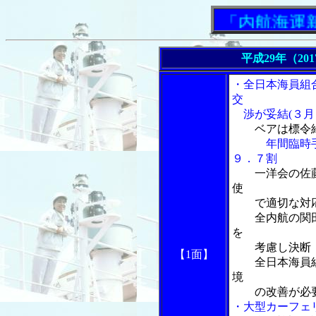
「内航海運新聞」
平成29年（20
・全日本海員組
交
渉が妥結(３月
ベアは標令
年間臨時手当
９．７割
一洋会の佐
使
で適切な対
全内航の関田
を
考慮し決断
【1面】
全日本海員組
境
の改善が必
・大型カーフェ