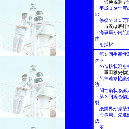
労使協調で
・平成２９年度
の
修復で３０万
市況は底打
・海事局が内航
件
を採択
・第５回生産性
クト
の進捗状況を
重田雅史物
・船主連絡協議
訪
問で窮状を訴
・第３回総合物
製
紙業界が岸壁
・海事局、先進
決
定