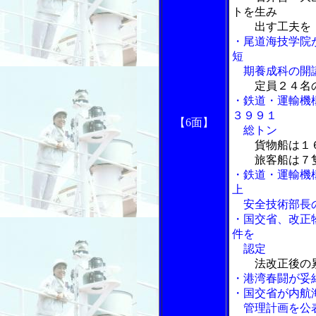
トを生み
出す工夫を
・尾道海技学院
短
期養成科の開
定員２４名
・鉄道・運輸機
３９９１
【6面】
総トン
貨物船は１
旅客船は７隻
・鉄道・運輸機
上
安全技術部長の
・国交省、改正
件を
認定
法改正後の
・港湾春闘が妥
・国交省が内航
管理計画を公