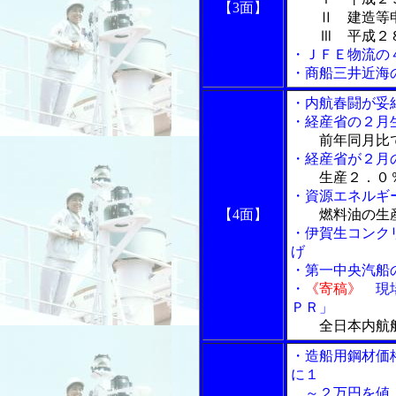
【3面】
Ⅱ 建造等申
Ⅲ 平成２８
・ＪＦＥ物流の
・商船三井近海
・内航春闘が妥
・経産省の２月
前年同月比
・経産省が２月
生産２．０
・資源エネルギ
【4面】
燃料油の生
・伊賀生コンク
げ
・第一中央汽船
・
《寄稿》
現場
ＰＲ」
全日本内航
・造船用鋼材価
に１
～２万円を値