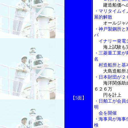
建造船価へ
・マリタイムイ
展的解散
オールジャ
・神戸製鋼所と
バ
イナリー発電シ
海上試験も
・三菱重工業が
名
村造船所と基
大島造船所
・日本財団が２
海洋関係助
６２６万
円を計上
【5面】
・日舶工が会員
明
会を開催
・海事局が海事
検