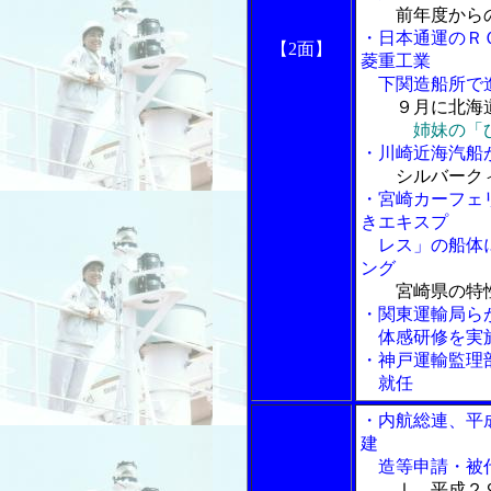
前年度から
・日本通運のＲ
【2面】
菱重工業
下関造船所で
９月に北海
姉妹の「
・川崎近海汽船
シルバーク
・宮崎カーフェ
きエキスプ
レス」の船体に
ング
宮崎県の特
・関東運輸局ら
体感研修を実
・神戸運輸監理
就任
・内航総連、平
建
造等申請・被代
Ⅰ 平成２