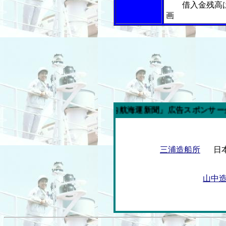
借入金残高
画
今週の「内航海運新聞」広告スポンサー企業
三浦造船所
日
山中