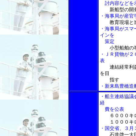
討内容などを
新船型の開
・海事局が産官
教育現場と
・海事局がスマ
インを
策定
小型船舶の
・ＪＲ貨物が２
表
連結経常利
を目
指す
・新来島豊橋造
・船主連絡協議
経
費を公表
６０００キ
１０００キロ
・国交省、３月
石井啓一大