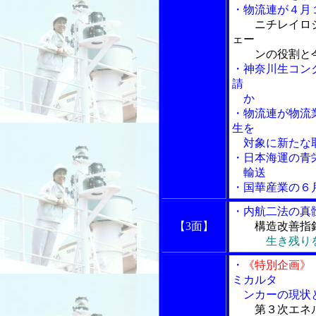
・物流連が４月
ニチレイロ
ェー
ンの役割と今
・神奈川生コン
請
か
・物流連が物流
生を
対象に新たな
・日本海運の青
輸送
・国華産業の６
・内航二法の真
【3面】
構造改善指
生き残り
・
《特別企画》
ミカルタ
ンカーの現状と
第３次エネ