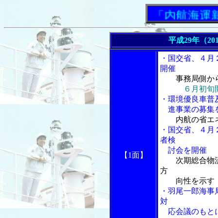
「内航海運新聞」
平成29年（20
・国交省、４月
開催
事務局側か
６月初旬
・環境優良車普
進事業の募集
内航の省エ
・国交省、４月
者検
討会を開催
【1面】
次期総合物
方
向性を示す
・羽尾一郎海事
対
応会議のもとに