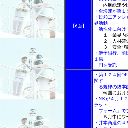
内航総連や
・全海運が第１
・日舶工アクシ
界活動
【6面】
活性化に向けて
１ 業界内
２ 人材確保
３ 安全･環
・伊予銀行、前
１億
円を受託
・第１２４回O
関す
る規律の抜本的
韓国におけ
・NKが４月１７
ラット
フォーム」で
５月中にワ
・井本商運の４