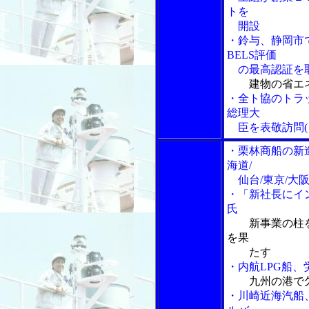
トを
開設
・鈴与、静岡市
BELS評価
の最高認証を
建物の省エ
・全ト協のトラ
総理大
臣を表敬訪問(
・栗林商船の新
海道/
仙台/東京/大
・「新社長にイ
氏
新事業の柱
を果
たす
・内航LPG船
九州の港で
・川崎近海汽船