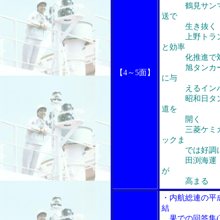
鶴見サン
送で
生き抜く
上野トランス
と効率
化推進で
旭タンカー 
【4～5面】
に与
えるインパ
昭和日タン 
道を
開く
三菱ケミカル
ックま
では好調に
田渕海運 井
が
高まる
・内航総連の平
結
果での回答集(