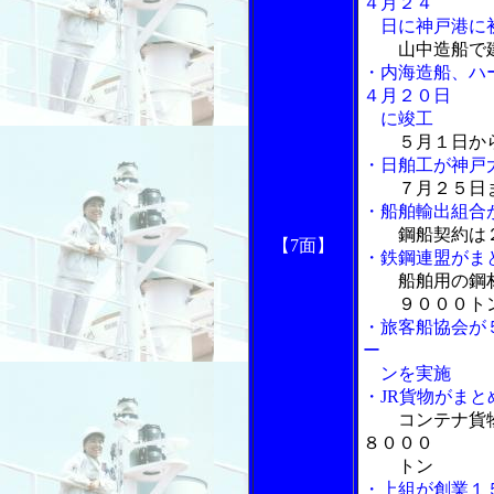
４月２４
日に神戸港に
山中造船で
・内海造船、ハ
４月２０日
に竣工
５月１日か
・日舶工が神戸
７月２５日
・船舶輸出組合
鋼船契約は
【7面】
・鉄鋼連盟がま
船舶用の鋼
９０００ト
・旅客船協会が
ー
ンを実施
・JR貨物がま
コンテナ貨
８０００
トン
・上組が創業１