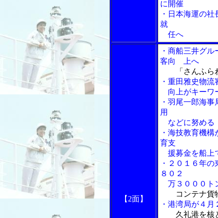
に開催
・日本海運の社
就
任へ
・商船三井グル
客向 上へ
「さんふら
・重田雅史物流
向上がキーワ
・羽尾一郎海事
用
などに努める
・海技教育機構
育支
援募金を船上
・２０１６年の
８０２
万３０００ト
コンテナ貨
【2面】
・港湾局が４月
久礼港を核