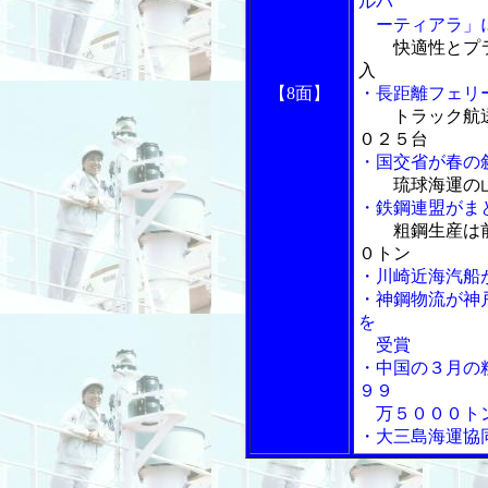
ルバ
ーティアラ」
快適性とプ
入
【8面】
・長距離フェリ
トラック航
０２５台
・国交省が春の
琉球海運の
・鉄鋼連盟がま
粗鋼生産は
０トン
・川崎近海汽船
・神鋼物流が神
を
受賞
・中国の３月の
９９
万５０００ト
・大三島海運協