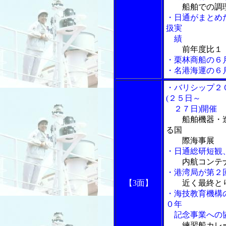
船舶での調
・日通がまとめ
扱実
績
前年度比１
・栗林商船の６
・名港海運の６
・バリシップ２
(２５日～
２７日)開催
船舶機器・
る国
際海事展
・日通総研短観
内航コンテ
・港湾局が第２
【3面】
近く最終と
・海技教育機構
０年
記念事業への協
練習船カレ