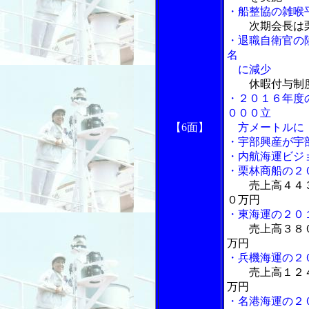
・船整協の雑喉
次期会長は
・退職自衛官の
名
に減少
休暇付与制
・２０１６年度
０００立
【6面】
方メートルに
・宇部興産が宇
・内航海運ビジ
・栗林商船の２
売上高４４
０万円
・東海運の２０
売上高３８
万円
・兵機海運の２
売上高１２
万円
・名港海運の２