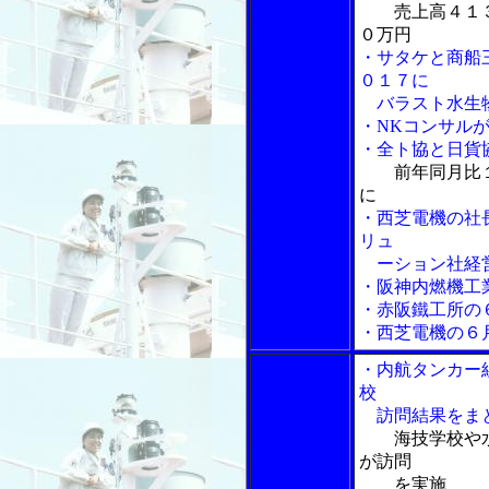
売上高４１
０万円
・サタケと商船
０１７に
バラスト水生物
・NKコンサル
・全ト協と日貨協
前年同月比
に
・西芝電機の社
リュ
ーション社経営
・阪神内燃機工
・赤阪鐵工所の
・西芝電機の６
・内航タンカー
校
訪問結果をま
海技学校や
が訪問
を実施