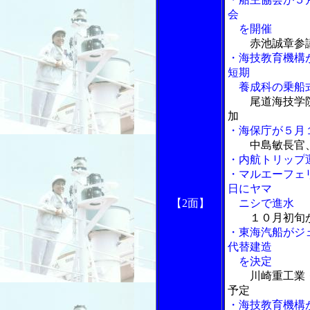
会
を開催
赤池誠章参
・海技教育機構
短期
養成科の乗船
尾道海技学
加
・海保庁が５月
中島敏長官
・内航トリップ
・マルエーフェ
日にヤマ
【2面】
ニシで進水
１０月初旬
・東海汽船がジ
代替建造
を決定
川崎重工業
予定
・海技教育機構