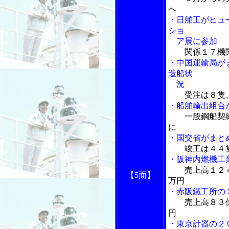
へ
・日舶工がヒュ
ショ
ア展に参加
関係１７機
・中国運輸局が
造船状
況
受注は８隻
・船舶輸出組合
一般鋼船契
に
・国交省がまと
竣工は４４
・阪神内燃機工
売上高１２
【5面】
万円
・赤阪鐵工所の
売上高８３
円
・東京計器の２