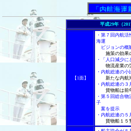
「内航海運新聞」
平成29年（20
・第７回内航活
海運
ビジョンの概
施策の効果
・「人口減少に
物流産業の
・内航総連の小
【1面】
新たな内航
・内航総連の３
貨物船は前
・第５回総合物
子
案を提示
・内航総連の５
貨物船１５
・船主協会が５