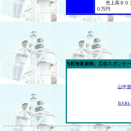
売上高６０
０万円
今週の「内航海運新聞」広告スポンサー企業
山中
BARI-