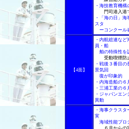
・海技教育機構
門司港入港
・「海の日」海
スタ
ーコンクール
・内航総連など
員・船
舶の特殊性を訴
受動喫煙防
・戦後３番目の
【4面】
景気回
復が印象的
・内海造船の６
・三浦工業の６
・ジャパンエン
異動
・海事クラスタ
実
海域性能プロ
６月からの