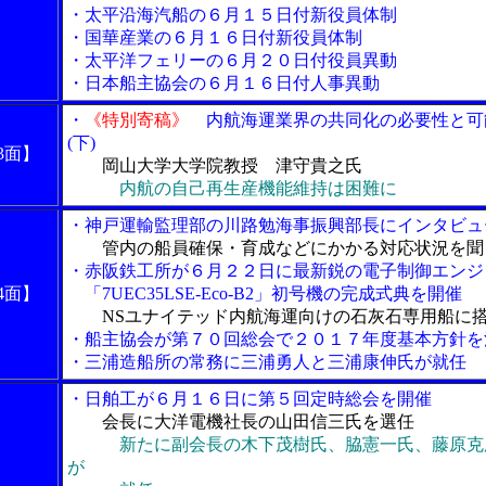
・太平沿海汽船の６月１５日付新役員体制
・国華産業の６月１６日付新役員体制
・太平洋フェリーの６月２０日付役員異動
・日本船主協会の６月１６日付人事異動
・
《特別寄稿》
内航海運業界の共同化の必要性と可
(下)
3面】
岡山大学大学院教授 津守貴之氏
内航の自己再生産機能維持は困難に
・神戸運輸監理部の川路勉海事振興部長にインタビュ
管内の船員確保・育成などにかかる対応状況を聞
・赤阪鉄工所が６月２２日に最新鋭の電子制御エンジ
4面】
「7UEC35LSE-Eco-B2」初号機の完成式典を開催
NSユナイテッド内航海運向けの石灰石専用船に
・船主協会が第７０回総会で２０１７年度基本方針を
・三浦造船所の常務に三浦勇人と三浦康伸氏が就任
・日舶工が６月１６日に第５回定時総会を開催
会長に大洋電機社長の山田信三氏を選任
新たに副会長の木下茂樹氏、脇憲一氏、藤原克
が