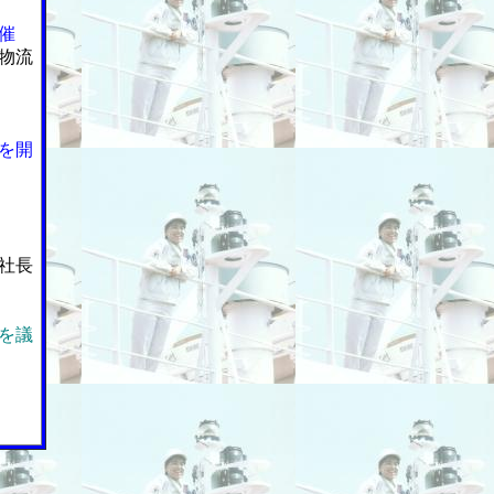
催
物流
を開
社長
を議