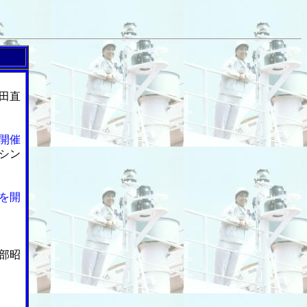
田直
開催
シン
を開
部昭