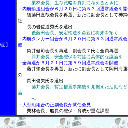
栗林会長、生存戦略を真剣に考えるときに
・内航輸送組合が６月２０日に第５３回通常総会を開
後藤田直哉会長を再選、新たに副会長として神鋼
社
長の岩佐道秀氏を選出
後藤田会長、安定輸送を命題に将来を拓く
・内航タンカー組合が６月２０日に第５３回通常総会
6面】
催
筒井健司会長を再選、副会長７氏も全員再選
筒井会長、安全確保を前提に具体的な議論を
・全海運が６月２１日に第５９回通常総会を開催
藤井肇会長を再選、新たに副会長として岡田海運
の
岡田俊夫氏を選出
藤井会長、暫定措置事業後を見据えた活動など
論
へ
・大型船組合の正副会長が就任会見
栗林会長、船員の確保・育成が重点課題