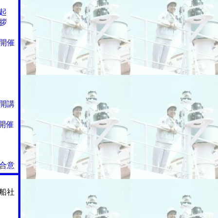
起
拶
開催
開講
開催
合意
船社