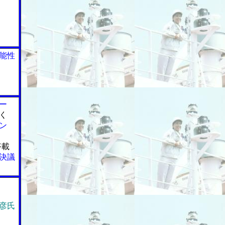
能性
ー
く
ン
搭載
決議
彦氏