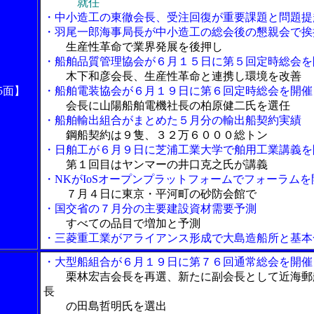
就任
・中小造工の東徹会長、受注回復が重要課題と問題提
・羽尾一郎海事局長が中小造工の総会後の懇親会で挨
生産性革命で業界発展を後押し
・船舶品質管理協会が６月１５日に第５回定時総会を
木下和彦会長、生産性革命と連携し環境を改善
5面】
・船舶電装協会が６月１９日に第６回定時総会を開催
会長に山陽船舶電機社長の柏原健二氏を選任
・船舶輸出組合がまとめた５月分の輸出船契約実績
鋼船契約は９隻、３２万６０００総トン
・日舶工が６月９日に芝浦工業大学で舶用工業講義を
第１回目はヤンマーの井口克之氏が講義
・NKがIoSオープンプラットフォームでフォーラムを
７月４日に東京・平河町の砂防会館で
・国交省の７月分の主要建設資材需要予測
すべての品目で増加と予測
・三菱重工業がアライアンス形成で大島造船所と基本
・大型船組合が６月１９日に第７６回通常総会を開催
栗林宏吉会長を再選、新たに副会長として近海郵
長
の田島哲明氏を選出