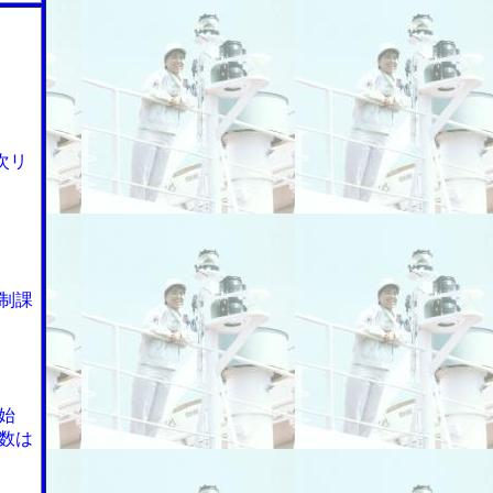
次リ
制課
始
数は