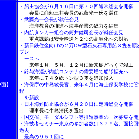
・船主協会が６月１６日に第７０回通常総会を開催
会長に商船三井会長の武藤光一氏を選任
・武藤光一会長が就任会見
海洋教育の推進へ海事産業の総力を結集
・内航タンカー組合の筒井健司会長が就任会見
重点課題は安全輸送と２つの高齢化への対応
・新日鉄住金向けの２万DW型石灰石専用船３隻を順
プレ
ースへ
来年１月、５月、１２月に新来島どっくで竣工
・鈴与海運が内航コンテナの需要増で船隊拡充へ
来年に７４９総トン型３隻を追加投入
2面】
・海保庁の中島敏長官、来年４月に海上保安学校に管
程
を新設
・日本海難防止協会が６月２０日に定時総会を開催
理事長に牛島清氏を選出
・国交省、モーダルシフト等推進事業の一次募集を開
・海技者セミナー東京の参加者数は３７９名、面接回
過去
最高の９５１回に