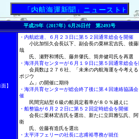
「内航海運新聞」ニューストピックス
平成29年（2017年）6月26日付 第2493号
・内航総連、６月２３日に第５２回通常総会を開催
小比加恒久会長以下、副会長の栗林宏吉氏、後藤
哉
氏、瀬野和博氏、藤井肇氏、筒井健司氏を再選
・海洋共育センターが６月１９日に第５回通常総会を
会員数は２７６社、「未来の内航海運を今考える
ポジウ
ム」の開催に期待
1面】
・海洋共育センターが総会終了後に第４回連絡協議会
催
民間完結型６級の船員定着率が８０％越えに
・船整協が６月２２日に第５２回定時総会を開催
会長に栗林宏吉氏を選出、新たに立田雅弘氏、阿
衛
氏、佐藤有造氏を選出
・太平洋フェリーの社長に志甫裕専務が就任