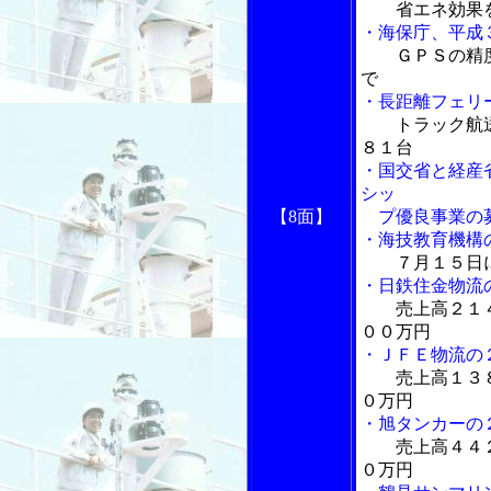
省エネ効果
・海保庁、平成
ＧＰＳの精
で
・長距離フェリ
トラック航
８１台
・国交省と経産
シッ
【8面】
プ優良事業の
・海技教育機構
７月１５日
・日鉄住金物流
売上高２１
００万円
・ＪＦＥ物流の
売上高１３
０万円
・旭タンカーの
売上高４４
０万円