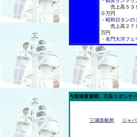
・鶴見サンマリ
売上高５３
０万円
・昭和日タンの
売上高２７
万円
・名門大洋フェ
今週の「内航海運新聞」広告スポンサー企業
三浦造船所
ジャパ