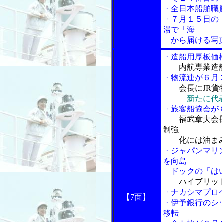
・全日本船舶職
・７月１５日の
湯で「海
から届ける写真
・造船用厚板価
内航専業造
・物流連が６月
会長にJR
新たに代
・旅客船協会が
福武章夫会
制強
化には油まみ
・ジャパンマリン
を向島
ドックの「はい
ハイブリッ
・ナカシマプロ
【7面】
・伊予銀行のシ
移転