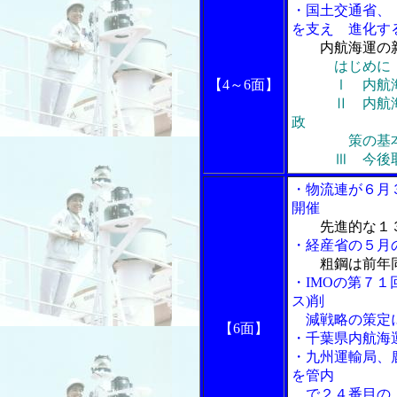
・国土交通省、
を支え 進化する
内航海運の
はじめに
【4～6面】
Ⅰ 内航海
Ⅱ 内航海運
政
策の基本的
Ⅲ 今後取り
・物流連が６月
開催
先進的な１
・経産省の５月
粗鋼は前年
・IMOの第７１
ス)削
減戦略の策定に
【6面】
・千葉県内航海
・九州運輸局、
を管内
で２４番目の「