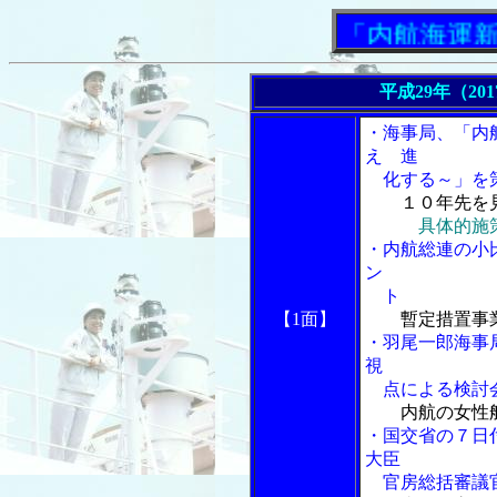
「内航海運新聞」
平成29年（20
・海事局、「内
え 進
化する～」を策
１０年先を
具体的施
・内航総連の小
ン
ト
【1面】
暫定措置事
・羽尾一郎海事
視
点による検討
内航の女性
・国交省の７日
大臣
官房総括審議官