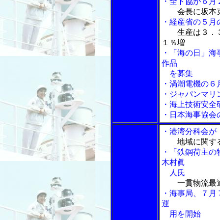
・全ト協が６月
会長に坂本
・経産省の５月
生産は３．
１％増
・「海の日」海
作品
を募集
・渦潮電機の６
・ジャパンマリ
・海上技術安全
・日本海事協会
・港湾分科会が
地域に関す
・「鉄鋼荷主の
木村眞
人氏
一貫物流最
・海事局、７月
運
用を開始