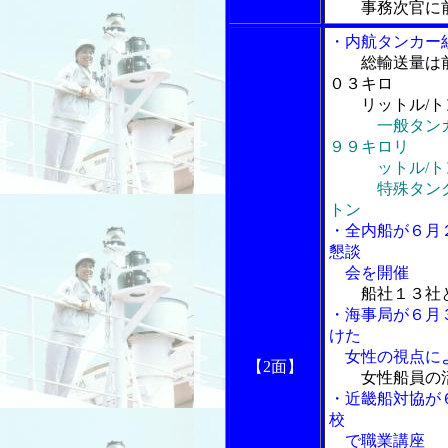
事務次官に
・内航タンカー
総輸送量は
０３キロ
リットル/ト
一般タン
９９キロリ
ットル/ト
特殊タンク船
トン
・全内船が６月
懇談
会を開催
船社１３社
・海事局が６月
けた
女性の視点によ
【2面】
女性船員の
・近畿船対協が
校
で職業講座