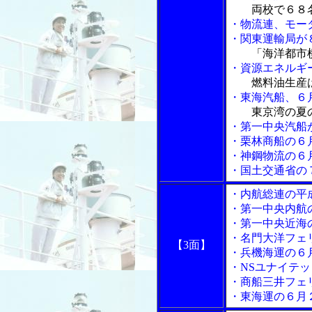
両校で６８
・物流連、モー
・関東運輸局が
「海洋都市
・資源エネルギ
燃料油生産
・東海汽船、６
東京湾の夏
・第一中央汽船
・栗林商船の６
・神鋼物流の６
・国土交通省の
・内航総連の平
・第一中央内航
・第一中央近海
・名門大洋フェ
【3面】
・兵機海運の６
・NSユナイテ
・商船三井フェ
・東海運の６月