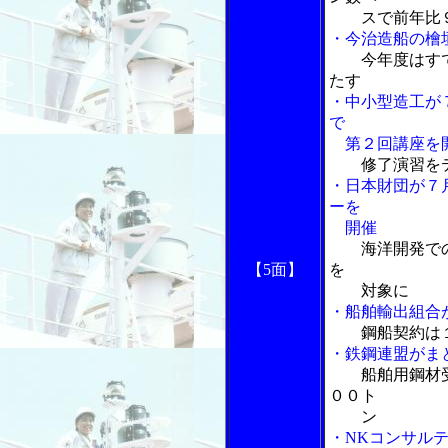
スで前年比９
・今治造船の檜
今年度はす
たす
・中小型造工が
で
第２回講座を
修了演習を
・日本財団が７
ーを
開催
海洋開発で
【5面】
を
対象に
・船舶輸出組合
鋼船契約は
・鉄鋼連盟がま
船舶用鋼材
００ト
ン
・NKコンサル