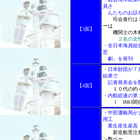
員さ
んたちのお話を
司会進行は
ーは
【3面】
機関士の木村
２名の女
・全日本海員組
悲
劇」を発刊
・日本財団が７
結果で
記者発表会を
【4面】
１０代の約
・内航総連の第
Ⅰ IMO
・中部運輸局が
用工
業生産生産高
新造船受注
ン数ベー