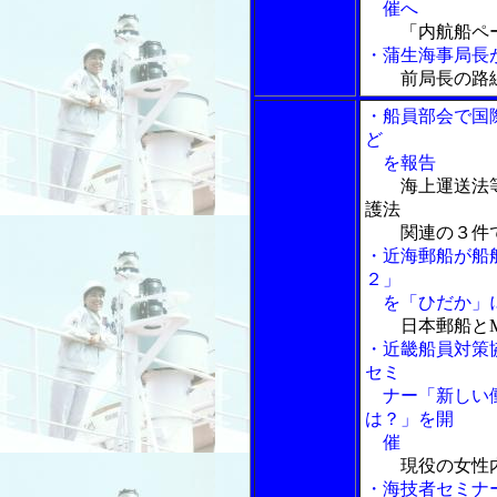
催へ
「内航船ペ
・蒲生海事局長
前局長の路
・船員部会で国
ど
を報告
海上運送法
護法
関連の３件
・近海郵船が船舶
２」
を「ひだか」
日本郵船と
・近畿船員対策
セミ
ナー「新しい働
は？」を開
催
現役の女性
・海技者セミナ