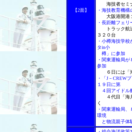
海技者セミ
【2面】
・海技教育機構
大阪港開港
・長距離フェリ
トラック航
３２０台
・小樽海技学校
タin小
樽」に参加
・関東運輸局が
参加
６日には「
・「J－CRE
１９日に第
４回アイドル航
４代目「海
く
・関東運輸局、
環境
と物流親子体
・総合海洋政策