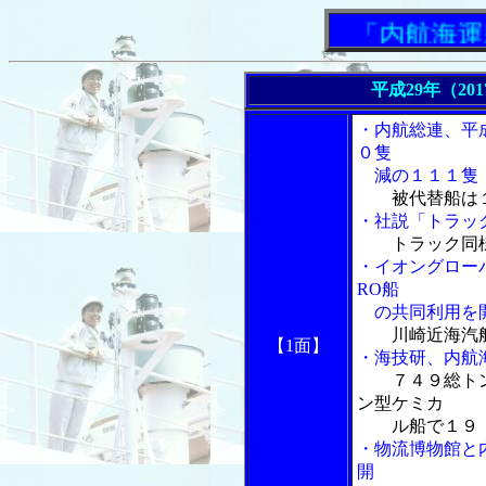
「内航海運新聞
平成29年（20
・内航総連、平
０隻
減の１１１隻
被代替船は
・社説「トラッ
トラック同
・イオングロー
RO船
の共同利用を
川崎近海汽
【1面】
・海技研、内航
７４９総ト
ン型ケミカ
ル船で１９．
・物流博物館と
開