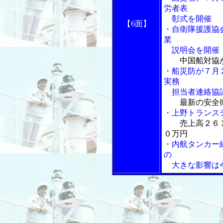
労者表
彰式を開催
【6面】
・自衛隊援護協
業
説明会を開催
中国船対協
・船災防が７月
実務
担当者連絡協
最新の安全
・上野トランス
売上高２６
０万円
・内航タンカー
の
大きな影響は今