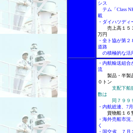
シス
テム「Class
載
・ダイハツディ
売上高１５
万円
・全ト協が第２
道路
の積極的な活
・内航輸送組合
流
製品・半製
０トン
支配下船
数は
同７９９９ト
・内航総連、7
貨物船１６
・海外売船市況
く
・国交省、７月