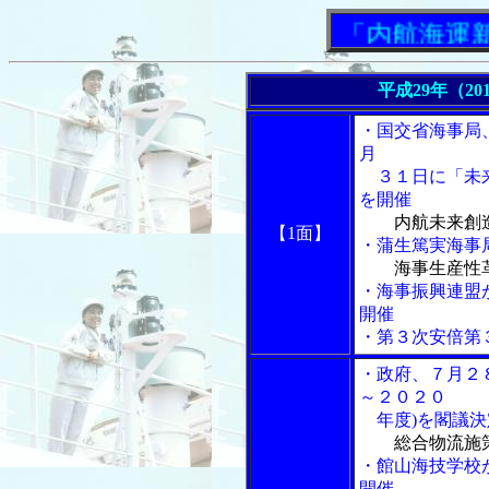
「内航海運新聞」
平成29年（20
・国交省海事局
月
３１日に「未来
を開催
内航未来創
【1面】
・蒲生篤実海事
海事生産性
・海事振興連盟
開催
・第３次安倍第
・政府、７月２
～２０２０
年度)を閣議決
総合物流施
・館山海技学校
開催