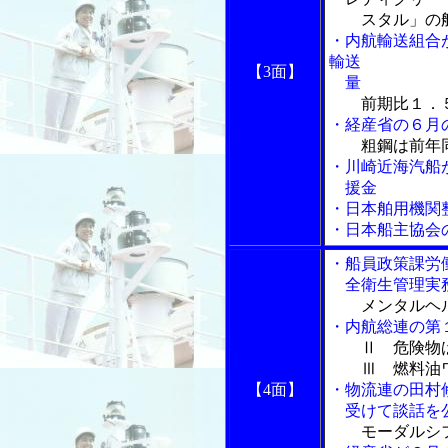
スタル」の
・内航輸送組合
輸送
【3面】
量
前期比１．
・経産省の６月
粗鋼は前年
・川崎近海汽船
援金
・日本舶用機関
・日本船主協会
・船員政策課労
全衛生管理実務
メンタルヘ
・内航総連の第
Ⅱ 危険物
Ⅲ 燃料油ワ
【4面】
・物流連の田村
受けて談話を
モーダルシ