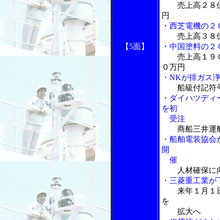
売上高２８
円
・西芝電機の２
売上高３８
【5面】
・中国塗料の２
売上高１９
０万円
・NKが排ガス
船級付記符
・ダイハツディ
を初
受注
商船三井運
・船舶電装協会
開
催
人材確保に
・三菱重工業が
来年１月１
を
拡大へ