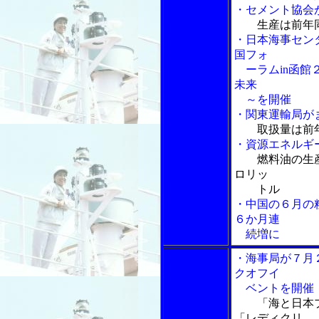
・セメント協会
生産は前年
・日本海事セン
国フォ
ーラムin函館
未来
～を開催
・関東運輸局が
取扱量は前
・資源エネルギ
燃料油の生
ロリッ
トル
・中国の６月の
６か月連
続増に
・海事局が７月２
クオフイ
ベントを開催
「海と日本
「レディクリ