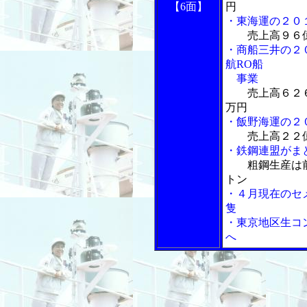
【6面】
円
・東海運の２０
売上高９６
・商船三井の２
航RO船
事業
売上高６２
万円
・飯野海運の２
売上高２２
・鉄鋼連盟がま
粗鋼生産は
トン
・４月現在のセ
隻
・東京地区生コ
へ