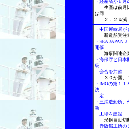
・経産省が６月
生産は前月
は同
２．２％減
・中国運輸局が
新造船受注
・SEA JAP
開催
海事関連企
・海保庁と日本
級
会合を共催
３０か国、
・IMOの第１
決
定
・三浦造船所、
新
工場を建設
形鋼自動切
・赤阪鐵工所の