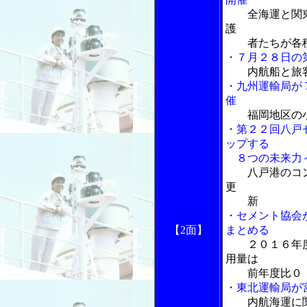
全海運と関
護
者たちが各種
・７月２８日の
内航船と旅
・九州運輸局が
催
福岡地区の
・第２２回八戸
ップする
８つの未来力～
八戸港のコ
更
新
・セメント協会
【2面】
まとめる
２０１６年
用量は
前年度比０．
・東北運輸局が
内航海運に