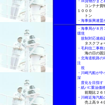
・JR貨物がま
コンテナ貨
１０００
トン
・海事振興連盟
・海事局が８月
環境
規制対応連絡
タスクフォ
・毛利信二事務
海の日の固
・北海道航路の
注
視
・川崎汽船が中
深
度化を目指す
・紙パC重油価
前期比２６
・川崎近海汽船
売上高９４