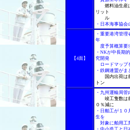
燃料油生産
リット
ル
・日本海事協会
・重要港湾管理
年
度予算概算要
・NKが中長期
【4面】
究開発
ロードマップ
・鉄鋼連盟がま
国内出荷は
トン
・九州運輸局管
竣工隻数は
０％減に
・日舶工が１０
生を
対象に舶用
・中小造工と日