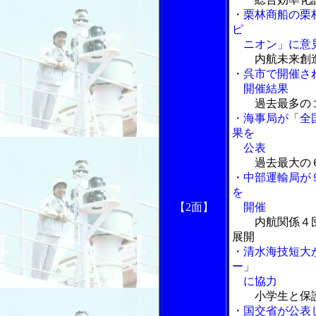
・栗林商船の栗
ピ
ニオン」に意
内航未来創
・呉市で開催さ
開催結果
過去最多の
・海事局が「全
果を
公表
過去最大の
・中部運輸局が
を
【2面】
開催
内航関係４
展開
・清水海技短大
ー」
に協力
小学生と保
・国交省が公表