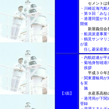
セメントは
・川崎近海汽船
・第９回「みな
・港運同盟が９
開催
新屋義信会
・船員派遣事業
・鶴見サンマリ
が退
任し菱栄産業
・内航総連が平
・菊地身智雄港
挨拶
平成３０年
・関東運輸局が
を実
施
【3面】
水産系高校
・港湾局が下関
登録
・資源エネルギ