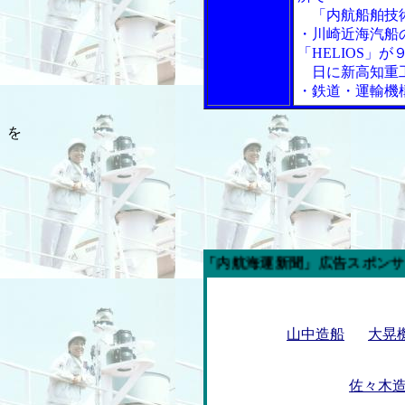
「内航船舶技術
・川崎近海汽船
「HELIOS」が
日に新高知重
・鉄道・運輸機
を
今週の「内航海運新聞」広告スポンサー企業
山中造船
大晃
佐々木