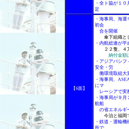
・全ト協が１０
定
・海事局、海運
初会
合を開催
傘下組織と
・内航総連が平
２２隻、４
納付金額
・アジアパシフ
安全・労
働環境取組大
・海事局、AS
にマ
【6面】
レーシアで実
・海事局が９月
航船
の省エネルギー
今治と福岡
・鉄道・運輸機
所で