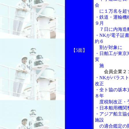
会
に１万名を超す
・鉄道・運輸機
９月
７日に内海造
・NKが電子証
約６
割が対象に
【5面】
・日舶工が東京
実
施
会員企業２
・NKがバラス
改正
・全ト協の坂本
８年
度税制改正・
・日本舶用機関
・アジア船主協
施設
の適合鑑定の