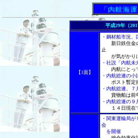
「内航海運新聞
平成29年（20
・鋼材船市況、
新日鉄住金
止
が気がかり
・社説「内航未
内航にとっ
【1面】
・内航総連の小
ポスト暫定
・内航総連、７
貨物船は前
・内航総連の９
１４日現在
・関東運輸局が
会
を開催
総合効率化