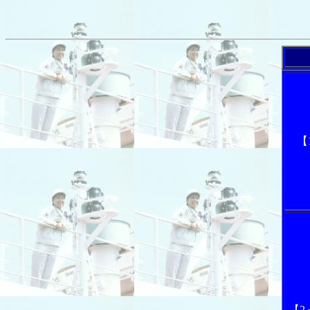
「
【
【2