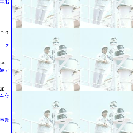
年船
００
ェク
指す
港で
加
ムを
事業