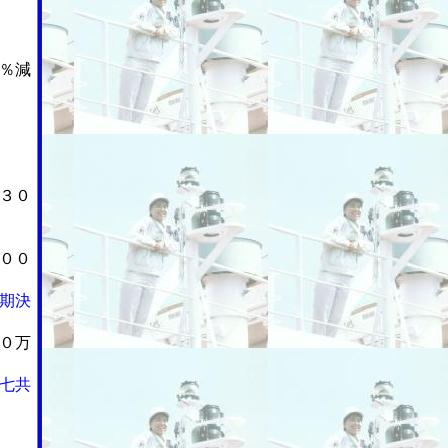
％減
３０
００
期決
０万
七共