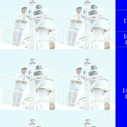
【
【
【1