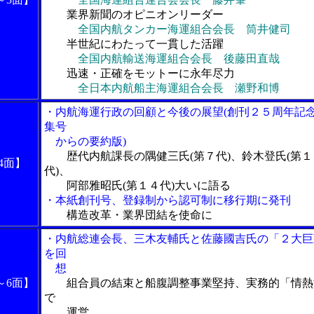
業界新聞のオピニオンリーダー
全国内航タンカー海運組合会長 筒井健司
半世紀にわたって一貫した活躍
全国内航輸送海運組合会長 後藤田直哉
迅速・正確をモットーに永年尽力
全日本内航船主海運組合会長 瀬野和博
・内航海運行政の回顧と今後の展望(創刊２５周年記
集号
からの要約版)
歴代内航課長の隅健三氏(第７代)、鈴木登氏(第１
4面】
代)、
阿部雅昭氏(第１４代)大いに語る
・本紙創刊号、登録制から認可制に移行期に発刊
構造改革・業界団結を使命に
・内航総連会長、三木友輔氏と佐藤國吉氏の「２大巨
を回
想
～6面】
組合員の結束と船腹調整事業堅持、実務的「情熱
で
運営