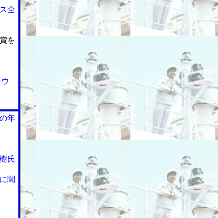
ス全
賞を
ラウ
の年
樹氏
に関