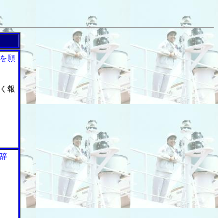
を願
く報
辞