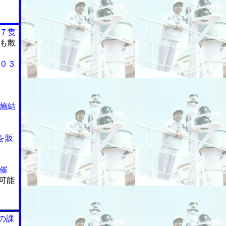
７隻
も散
０３
施結
を販
催
の可能
の課