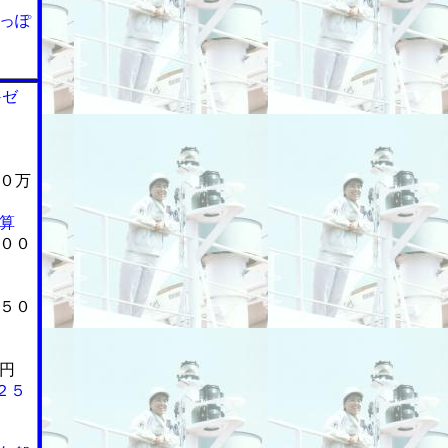
っぽ
Gゼ
０万
算
００
５０
円
２５