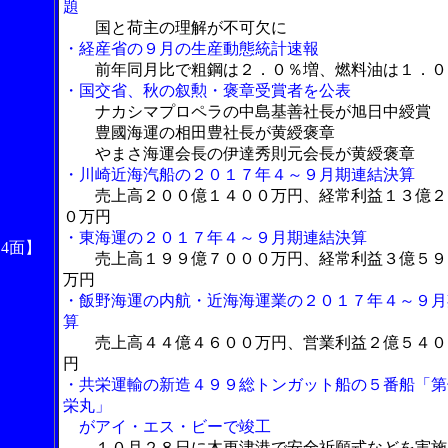
題
国と荷主の理解が不可欠に
・経産省の９月の生産動態統計速報
前年同月比で粗鋼は２．０％増、燃料油は１．０
・国交省、秋の叙勲・褒章受賞者を公表
ナカシマプロペラの中島基善社長が旭日中綬賞
豊國海運の相田豊社長が黄綬褒章
やまさ海運会長の伊達秀則元会長が黄綬褒章
・川崎近海汽船の２０１７年４～９月期連結決算
売上高２００億１４００万円、経常利益１３億２
０万円
・東海運の２０１７年４～９月期連結決算
14面】
売上高１９９億７０００万円、経常利益３億５９
万円
・飯野海運の内航・近海海運業の２０１７年４～９月
算
売上高４４億４６００万円、営業利益２億５４０
円
・共栄運輸の新造４９９総トンガット船の５番船「第
栄丸」
がアイ・エス・ビーで竣工
１０月２８日に木更津港で安全祈願式などを実施