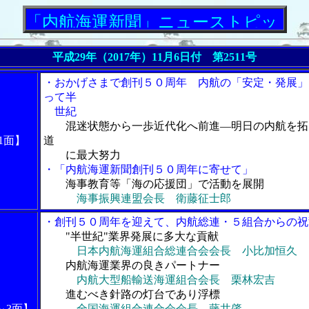
内航海運新聞」ニューストピックス
平成29年（2017年）11月6日付 第2511号
・おかげさまで創刊５０周年 内航の「安定・発展」
って半
世紀
混迷状態から一歩近代化へ前進―明日の内航を拓
1面】
道
に最大努力
・「内航海運新聞創刊５０周年に寄せて」
海事教育等「海の応援団」で活動を展開
海事振興連盟会長 衛藤征士郎
・創刊５０周年を迎えて、内航総連・５組合からの祝
"半世紀"業界発展に多大な貢献
日本内航海運組合総連合会会長 小比加恒久
内航海運業界の良きパートナー
内航大型船輸送海運組合会長 栗林宏吉
進むべき針路の灯台であり浮標
～3面】
全国海運組合連合会会長 藤井肇