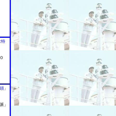
念特
０
頭」
派」