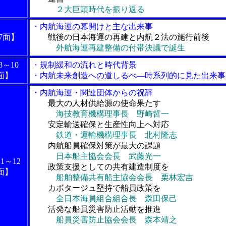
２大巨頭時代を振り返る
・内航海運の幕開けと主な出来事
7面】
戦後の日本海運の再建と内航２法の施行前後
外航海運再建整備の付帯決議で誕生
8～10
・規制緩和の流れと時代背景
面】
・内航未来創造への道しるべ―時系列的に見た出来事
・内航海運・関連団体からの祝辞
最大の人材供給源の使命果たす
海技教育機構理事長 野崎哲一
安定輸送確保と生産性向上へ対応
鉄道・運輸機構理事長 北村隆志
内航船員確保対策が最大の課題
日本船主協会会長 武藤光一
1～12
政策支援としての共有建造制度を
面】
船舶整備共有船主協会会長 栗林宏吉
カボタージュ堅持で船員政策を
全日本海員組合組合長 森田保己
活発な船員災害防止活動を推進
船員災害防止協会会長 森本靖之