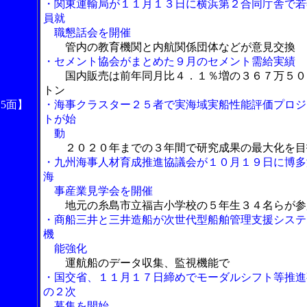
・関東運輸局が１１月１３日に横浜第２合同庁舎で若
員就
職懇話会を開催
管内の教育機関と内航関係団体などが意見交換
・セメント協会がまとめた９月のセメント需給実績
国内販売は前年同月比４．１％増の３６７万５０
トン
15面】
・海事クラスター２５者で実海域実船性能評価プロジ
トが始
動
２０２０年までの３年間で研究成果の最大化を目
・九州海事人材育成推進協議会が１０月１９日に博多
海
事産業見学会を開催
地元の糸島市立福吉小学校の５年生３４名らが参
・商船三井と三井造船が次世代型船舶管理支援システ
機
能強化
運航船のデータ収集、監視機能で
・国交省、１１月１７日締めでモーダルシフト等推進
の２次
募集を開始