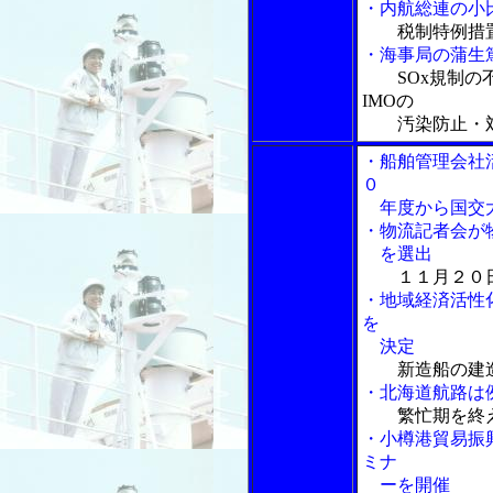
・内航総連の小
税制特例措
・海事局の蒲生
SOx規制
IMOの
汚染防止・対
・船舶管理会社
０
年度から国交大
・物流記者会が
を選出
１１月２０
・地域経済活性
を
決定
新造船の建
・北海道航路は
繁忙期を終
・小樽港貿易振
ミナ
ーを開催