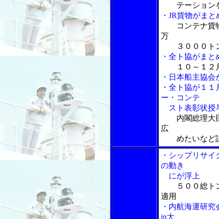
テーション
・JR貨物がま
コンテナ貨
万
３０００ト
・全ト協がまと
１０～１２
・日本船主協会
・全ト協が１１
ー・コンテ
スト表彰状授
内閣総理大
広
めたいなど
・シップリサイ
の動き
にが浮上
５００総ト
適用
・内航海運研究
in大