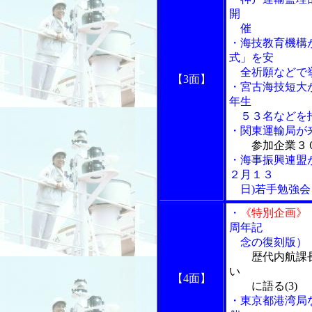
開
催
・海技教育機構
式」を安
全祈願などで
【3面】
・宮古海技短大
年生
５３名などを招
・関東運輸局が
参加企業３
・海事振興連盟が
２月１３
日)若手勉強会
・
《特別企画》
周年記
念の復刻版
歴代内航課
い
【4面】
に語る(3)
・東京都港湾局