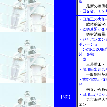
催
最新の整備
・国交省、１２
・日舶工の実施
総体的業況
・鉄鋼連盟がま
鋼材消費量
・ジャパンエン
ポレーショ
ンのRORO船向け
関」を完
成
三菱重工・
・船舶輸出組合
一般鋼船契
・古野電気が航海
発
来春から販
・日舶工が２０
【5面】
東京海洋大
エン