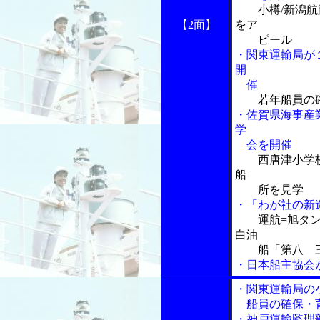
小樽/新潟
【2面】
をア
ピール
・関東運輸局が
開
催
若年船員の
・佐賀県海事産
学
会を開催
西唐津小学
船
所を見学
・「わが社の新
運航=旭タ
白油
船「第八 三
・日本船主協会
・関東運輸局の
船員の確保・育
・神戸運輸監理