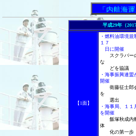
「内航海運新聞
平成29年（201
・燃料油環境規
１７
日に開催
スクラバー
な
どを協議
・海事振興連盟
開催
衛藤征士郎
を
選出
【1面】
・海事局、１１
を開催
飯塚秋成内
体
化の第一歩