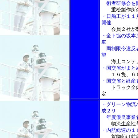
術者研修会を
重松製作所
・日舶工が１１
開催
会員２社が
・全ト協の坂本
車
両制限令違反者
望
海上コンテ
・国交省がまと
１６隻、６
・国交省と経産
トラック全体
定
・グリーン物流
成２９
年度優良事業
物流生産性
・内航総連の１
貨物船は前