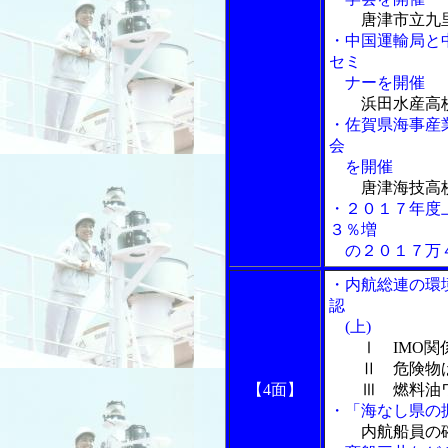
唐津市立九
・中国運輸局と
セミ
ナーを開催
浜田水産高
・佐賀県海事産
会
を開催
唐津海技高
・２０１７年度
３％増
の２０１７万
・内航総連の環
認
(上)
Ⅰ IMO
Ⅱ 危険物ば
【4面】
Ⅲ 燃料油ワ
・「海なし県の
内航船員の