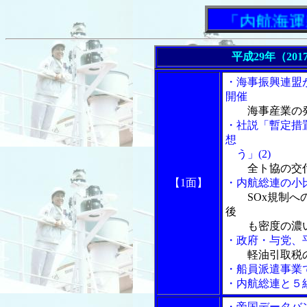
「内航海運新聞
平成29年（201
・海事振興連盟
開催
海事産業の
・社説「暫定措
想
う」(2)
全ト協の交
【1面】
・内航総連の小
SOx規制
後
も密度の濃い
・政府・与党、
軽油引取税
・船員派遣事業
・内航総連と５
・帝国データバ