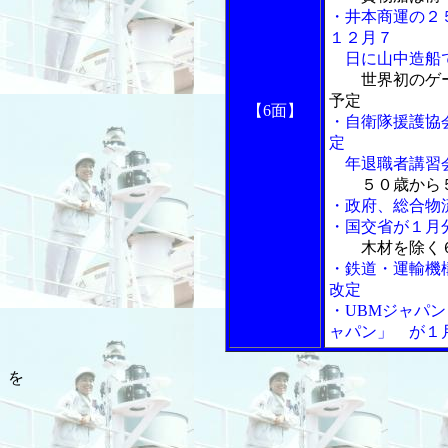
・井本商運の２
１２月７
日に山中造船
世界初のゲ
予定
【6面】
・自衛隊援護協
定
年退職者講習
５０歳から
・政府、総合物
・国交省が１月
木材を除く
・鉄道・運輸機
改定
・UBMジャパン
ャパン」 が１
を