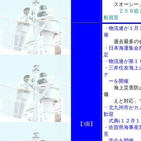
スオーシー」
２５９総
船員室
・物流連が１月
催
過去最多の
・日本海運集会
定
・物流連が第１
・三井住友海上
ナ
ーを開催
海上災害防
備
えと対応」
・北九州市がカ
歓迎
式典(１２月１
【3面】
・佐賀県海事産
見
学会を開催