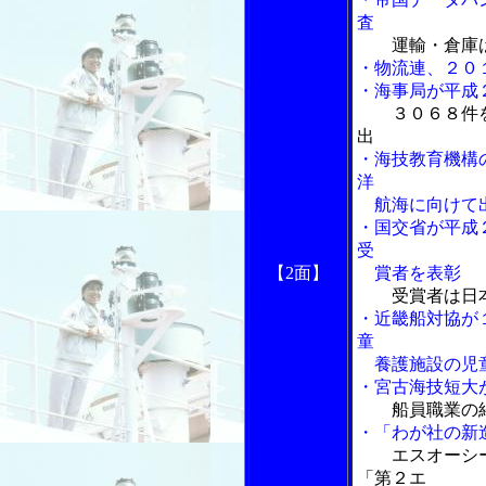
査
運輸・倉庫
・物流連、２０
・海事局が平成
３０６８件
出
・海技教育機構
洋
航海に向けて
・国交省が平成
受
【2面】
賞者を表彰
受賞者は日
・近畿船対協が
童
養護施設の児
・宮古海技短大
船員職業の
・「わが社の新
エスオーシ
「第２エ