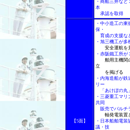
・商船三井など
本
承認を取得
・中小造工の東
保・
育成の支援な
・旭三機工が多
安全運航を
・赤阪鐵工所が
舶用主機関
立
を掲げる
・内海造船が鉄
リー
「あけぼの丸」
・三菱重工マリ
共同
販売でバルチ
軸発電装置
【5面】
・日本船舶電装
議・技