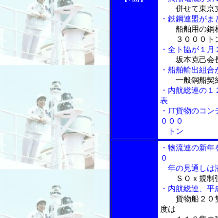
併せて東京
・鉄鋼連盟がま
船舶用の鋼
３０００ト
・全ト協が１月
坂本克己会
・船舶輸出組合
一般鋼船契
・内航総連の１
表
・JT貨物のコ
０００
トン
・物流連の新年
０
年の見通しは潜
ＳＯｘ規制
・内航総連、平
貨物船２０
度は