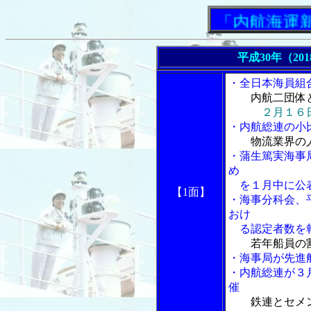
「内航海運新聞」
平成30年（20
・全日本海員組
内航二団体
２月１６
・内航総連の小
物流業界の
・蒲生篤実海事
め
を１月中に公
【1面】
・海事分科会、
おけ
る認定者数を
若年船員の
・海事局が先進
・内航総連が３
催
鉄連とセメ