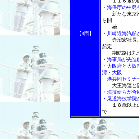
１１６隻の建
・海保庁の中島
新たな東京
ら開
始
【8面】
・川崎近海汽船
赤沼宏社長
船定
期航路は九州
・海事局が先進
・大阪府と大阪
湾・大阪
港共同セミナ
大王海運と
・海技研らが合
・尾道海技学院
１８歳以上
で