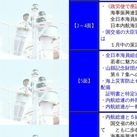
・
《政労使で座
海事振興連盟
全日本海員組
【2～4面】
日本内航海運
・国交省の大臣
は
１月中の策
・全日本海員組
若者に魅力
・山縣記念財団
第６７集へ
【5面】
・海上災害防止
配備
証明書と特定油
・内航総連の外
・内航総連が一
・内航総連と５
国交省の秋
て ともに歩
海事振興連盟