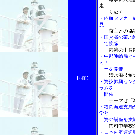
走
りぬく
・内航タンカー
見
荷主との協
・国交省の菊地
で挨拶
港湾の中長
・中部運輸局と
ミナ
ーを開催
清水海技短
【6面】
・海技振興セン
ラムを
開催
テーマは「
・福岡海運支局
学と
海の講座を実
門司中学校
・日本内航運送