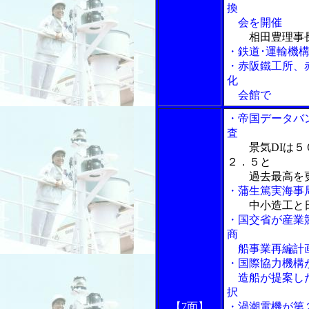
換
会を開催
相田豊理事
・鉄道･運輸機
・赤阪鐵工所、
化
会館で
・帝国データバ
査
景気DIは
２．５と
過去最高を
・蒲生篤実海事
中小造工と
・国交省が産業
商
船事業再編計
・国際協力機構
造船が提案した
択
【7面】
・渦潮電機が第