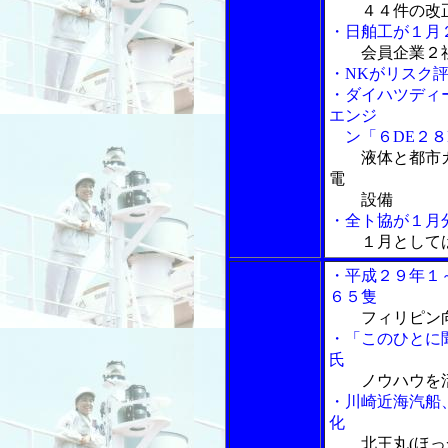
４４件の改
・日舶工が１月
会員企業２
・NKがリスク評
・ダイハツディ
エンジ
ン「６DE２８
液体と都市
電
設備
・全ト協が１月分
１月として
・平成２９年１
６５隻
フィリピン
・「このひとに
氏
ノウハウを
・川崎近海汽船
化
北王丸(ほ