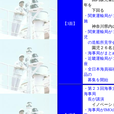
年を
下回る
・関東運輸局が
施
【3面】
神奈川県内
・関東運輸局が
児
の造船所見学
園児２６名
・海事局がまと
・近畿運輸局が
座
・全日本海員福
品の
募集を開始
・第２３回海事
海事局
長が講演
イノベーシ
・海事局がIM