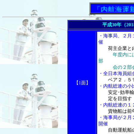
「内航海運新聞」
平成30年（20
・海事局、２月
催
荷主企業と
年度内に
部
会の２部会
・全日本海員組
ベア２．５
【1面】
・内航総連の小
安定･効率
定を目指す
・内航総連の１
貨物船は前
・海事局が２月
開催
自動運航船