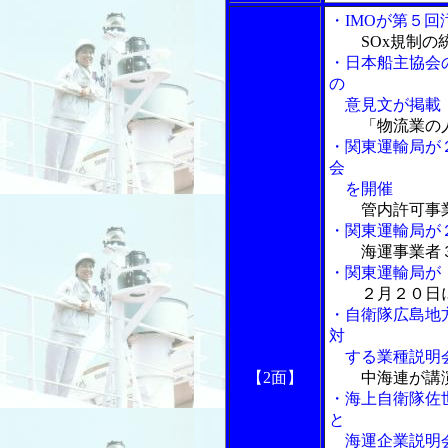
・IMOが第５
SOx規制
・日本船主協会
の
意見文が掲載
「物流業の
・関東運輸局が
会
を開催
管内許可事業
・関東運輸局が
海運事業者
・関東運輸局が
２月２０日
・自衛隊広島地
対
する業種説明
【2面】
中海連が講
・海上自衛隊佐
と
海運企業説明