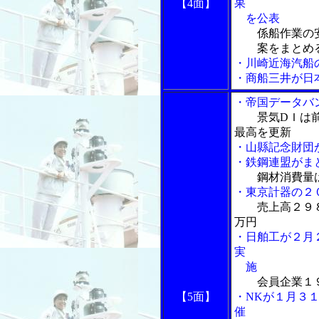
【4面】
果
を公表
係船作業の
案をまとめ
・川崎近海汽船
・商船三井が日
・帝国データバ
景気DＩは
最高を更新
・山縣記念財団
・鉄鋼連盟がま
鋼材消費量
・東京計器の２
売上高２９
万円
・日舶工が２月
実
施
会員企業１
【5面】
・NKが１月３
催