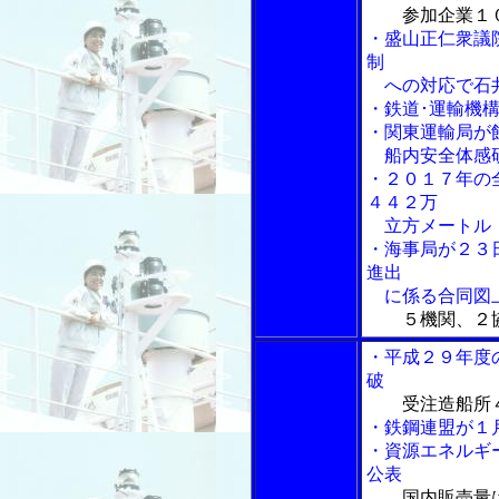
参加企業１
・盛山正仁衆議
制
への対応で石井
・鉄道･運輸機
・関東運輸局が
船内安全体感
・２０１７年の
４４２万
立方メートル
・海事局が２３
進出
に係る合同図
５機関、２
・平成２９年度
破
受注造船所
・鉄鋼連盟が１
・資源エネルギ
公表
国内販売量