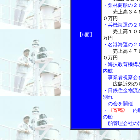
・栗林商船の２
売上高３４
０万円
・兵機海運の２
売上高１０
【6面】
万円
・名港海運の２
売上高４７
０万円
・海技教育機構
内航
事業者視察会
広島近郊の
・日鉄住金物流
別れ
の会を開催
・
《寄稿》
内航
の船
舶管理会社の活