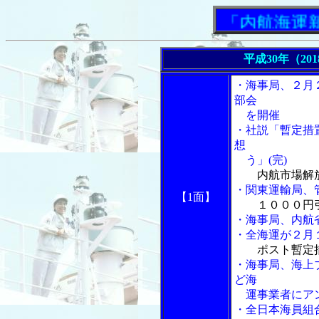
「内航海運新聞」
平成30年（20
・海事局、２月
部会
を開催
・社説「暫定措
想
う」(完)
内航市場解
・関東運輸局、
【1面】
１０００円
・海事局、内航
・全海運が２月
ポスト暫定
・海事局、海上
ど海
運事業者にア
・全日本海員組