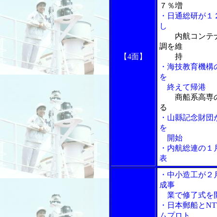
７％増
・日通総研が１
し
内航コンテ
調を維
【4面】
持
・海技教育機構
を
終えて帰港
商船系高専
る
・山縣記念財団
を
開始
・内航総連の１
表
・中小造工が２
成事
業で修了式を
・日本郵船とNT
ムプロト