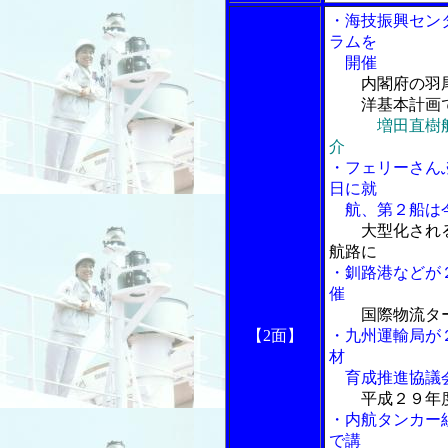
・海技振興セン
ラムを
開催
内閣府の羽尾
洋基本計画
増田直樹
介
・フェリーさん
日に就
航、第２船は今
大型化され
航路に
・釧路港などが
催
国際物流タ
【2面】
・九州運輸局が
材
育成推進協議
平成２９年
・内航タンカー
で講