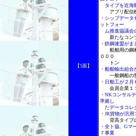
タイプを近海郵
アプリ配信
・シップデータ
ットフォー
ム推進協議会の
新たなコン
・鉄鋼連盟がま
船舶用の鋼
０００
トン
【5面】
・船舶輸出組合
一般鋼船の
・日舶工が２月
会員企業１
・NKコンサル
準拠し
たデータコレク
・JR貨物が汎
背高タイプ
・全ト協、Gマ
７事業