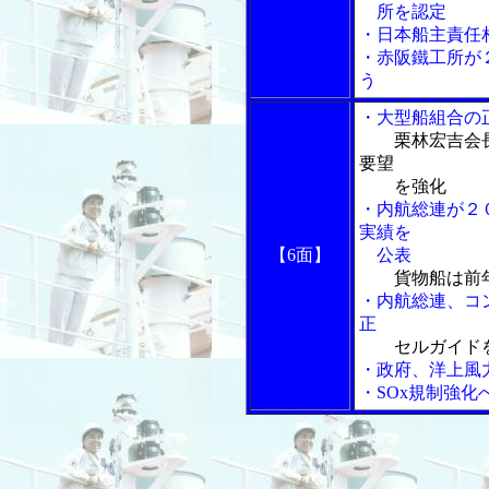
所を認定
・日本船主責任
・赤阪鐵工所が
う
・大型船組合の
栗林宏吉会
要望
を強化
・内航総連が２
実績を
【6面】
公表
貨物船は前
・内航総連、コ
正
セルガイド
・政府、洋上風
・SOx規制強化