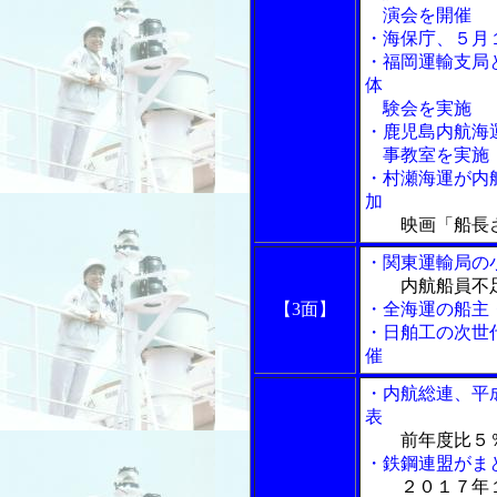
演会を開催
・海保庁、５月
・福岡運輸支局
体
験会を実施
・鹿児島内航海
事教室を実施
・村瀬海運が内
加
映画「船長
・関東運輸局の
内航船員不
【3面】
・全海運の船主
・日舶工の次世
催
・内航総連、平
表
前年度比５
・鉄鋼連盟がま
２０１７年