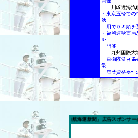
開催
川崎近海汽
・東京五輪での
活
用で５埠頭を
・福岡運輸支局
を
開催
九州国際大
・自衛隊健吾協
級
海技資格要件の
今週の「内航海運新聞」広告スポンサー企業