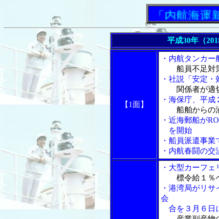
「内航海運新聞」
平成30年（20
・内航タンカー
船員不足対
・社説「安定・
関係者が適
・海保庁、平成
【1面】
船舶からの
・近海郵船がRO
を開始
・船員派遣事業
・内航春闘の交
・大型カーフェ
標令給１％
・港湾局がリサ
会
合を３月６日
産業副産物