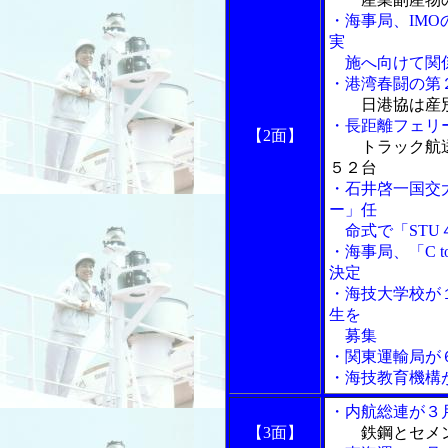
・海事局、IM
実
施へ向けて関
・港湾春闘の第
日港協は産
・長距離フェリ
【2面】
トラック航
５２台
・石井啓一国交大
ー」任
命式で「STU
・海事局、「C 
決定
・海技大学校が
生を
募集
・関東運輸局が
・海技教育機構
・内航総連が３
【3面】
鉄鋼とセメ