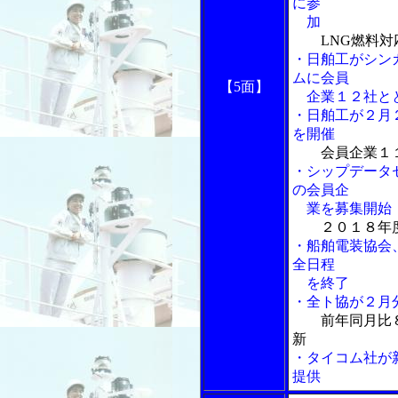
に参
加
LNG燃料
・日舶工がシン
ムに会員
【5面】
企業１２社とと
・日舶工が２月
を開催
会員企業１
・シップデータ
の会員企
業を募集開始
２０１８年
・船舶電装協会
全日程
を終了
・全ト協が２月分
前年同月比
新
・タイコム社が
提供