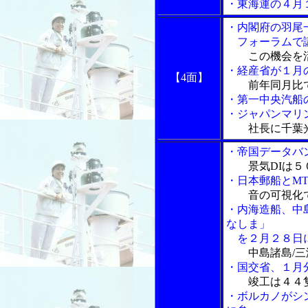
・東海運の４月
・内閣府の羽尾
フォーラムで講
この機会を
・経産省が１月
【4面】
前年同月比
・第一中央汽船
・ジャパンマリ
社長に千葉
・帝国データバ
景気DIは
・日本郵船とM
音の可視化
・内海造船、中
なしま」
を２月２８日
中島諸島/
・国交省、１月
竣工は４４
・ボルカノがシ