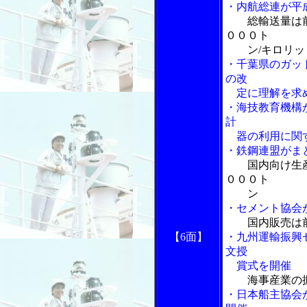
・内航総連が平
総輸送量は
０００ト
ン/キロリッ
・千葉県のガッ
の改
定に理解を求
・海技教育機構
計
器の利用に関す
・鉄鋼連盟がま
国内向け生
０００ト
ン
・セメント協会
国内販売は
【6面】
・九州運輸振興
文授
賞式を開催
海事産業の
・日本船主協会