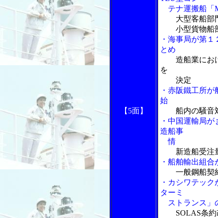
テナ運搬船「MO
大型客船部
小型貨物船部
・海事局が第１
とめ
造船業にお
を
決定
・赤阪鐵工所が船
始
【5面】
船内の騒音
・中国運輸局が
造船事
情
新造船受注
・船舶輸出組合
一般鋼船契
・カシワテック
ターミ
ストランス」の
SOLAS条