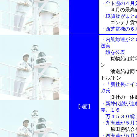
・全ト協の４月分
４月の最高
・JR貨物がま
コンテナ貨
・西芝電機の６
・内航総連が２
送実
績を公表
貨物船は前
ン
油送船は同１
トル/トン
・「新社長にイ
弥氏
３社の一体
・新陳代謝が進む
【6面】
隻、１６
万４５３０総
・九海連が５月
原田勝弘会
・四海連が５月