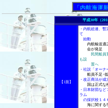
「内航海運新聞」
平成30年（20
・内航総連、暫
て
始動
内航輸送適
会が発足
民間船員
も設
置へ
・社説「オーナ
船員不足･
・改正商法が成
【1面】
国は正式な
・日本財団など
ラム
の採択校１４
海に関する