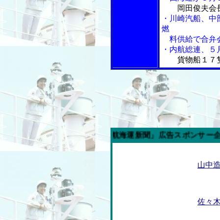
岡田俊夫会
・川崎汽船、中
燃
料供給で合弁
・内航総連、５
貨物船１７
今週の「内航海運新聞」広告スポンサー企業
山中
佐々