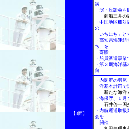
講
演・座談会を
商船三井の
・中国地区船対
の
いちにち」とマ
・高知県海運組
ち」を
寄贈
・船員派遣事業
・第３期海洋基
向
・内閣府の羽尾
洋基本計画で
新たな海洋
・海保庁、５月
石井啓一国
・内航運送取扱
【3面】
会を
開催
相田豊理事