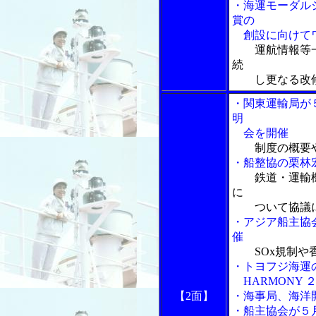
・海運モーダル
賞の
創設に向けてワ
運航情報等
続
し更なる改修
・関東運輸局が
明
会を開催
制度の概要
・船整協の栗林
鉄道・運輸
に
ついて協議
・アジア船主協
催
SOx規制
・トヨフジ海運
HARMONY 
【2面】
・海事局、海洋
・船主協会が５