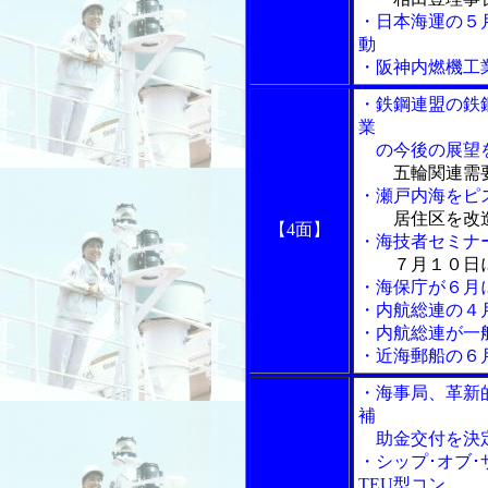
・日本海運の５
動
・阪神内燃機工
・鉄鋼連盟の鉄
業
の今後の展望
五輪関連需
・瀬戸内海をピ
居住区を改
【4面】
・海技者セミナ
７月１０日
・海保庁が６月
・内航総連の４
・内航総連が一
・近海郵船の６
・海事局、革新
補
助金交付を決
・シップ･オブ
TEU型コン