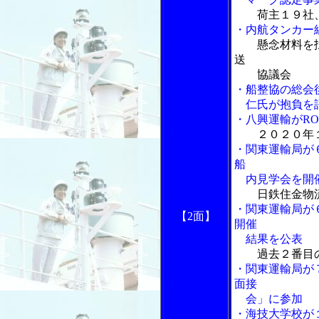
荷主１９社
・内航タンカー
懸念材料を
送
協議会
・船整協の総会
仁氏が抱負を
・八興運輸がR
２０２０年
・関東運輸局が
船
内見学会を開
日鉄住金物
・関東運輸局が
【2面】
開催
結果を公表
過去２番目
・関東運輸局が
面接
会」に参加
・海技大学校が