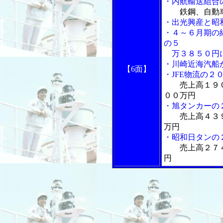
・内航輸送組合
鉄鋼、自動
・出光興産と昭
・４～６月期の
の５
万３８５０円
・川崎近海汽船
【6面】
・JFE物流の２
売上高１９
００万円
・旭タンカーの
売上高４３
万円
・昭和日タンの
売上高２７
円