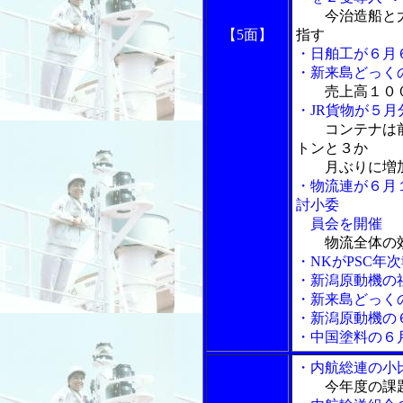
今治造船と
【5面】
指す
・日舶工が６月
・新来島どっく
売上高１０
・JR貨物が５
コンテナは
トンと３か
月ぶりに増
・物流連が６月
討小委
員会を開催
物流全体の
・NKがPSC年
・新潟原動機の
・新来島どっく
・新潟原動機の
・中国塗料の６
・内航総連の小
今年度の課