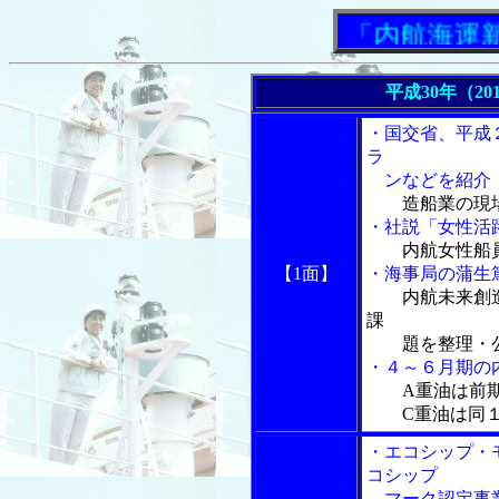
「内航海運新聞」
平成30年（20
・国交省、平成
ラ
ンなどを紹介
造船業の現
・社説「女性活躍
内航女性船
【1面】
・海事局の蒲生
内航未来創
課
題を整理・
・４～６月期の
A重油は前
C重油は同１
・エコシップ・
コシップ
マーク認定事