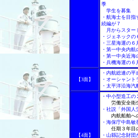
季
学生を募集
・航海士を目指
続編が７
月からスター
・ジェネックの
・三星海運の６
・第一中央内航
・第一中央近海
・兵機海運の６
・内航総連の平
【3面】
・オーシャント
・太平洋沿海汽
・中小型造工の
労働安全衛
・社説「外国人
内航船舶へ
・海保庁中島敏
任期３年目
【4面】
・山縣記念財団