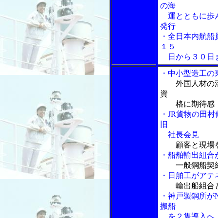
の海
運とともに歩ん
発行
・全日本内航船
１５
日から３０日ま
・中小型造工の
外国人材の
資
格に期待感
・JR貨物の田
旧
社長会見
顧客と現場
・船舶輸出組合
一般鋼船契
・日舶工がアテ
輸出船組合
・神戸製鋼所が
搬船
を２隻導入へ