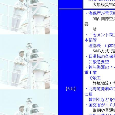
大規模災害
・海保庁が荒天
関西国際空
要
請
・「セメント荷
本部管
理部長 山本
S&B方式
・日港協の久保
に緊急要望
・鈴与海運の７
重工業
で竣工
静脈物流と
【6面】
・北海道発着の
に運
賃割引などを
・国交省が１０
形鋼や普通