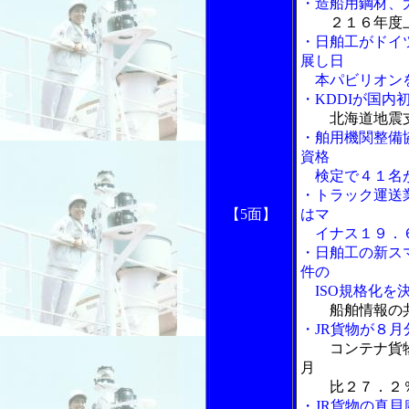
・造船用鋼材、
２１６年度
・日舶工がドイ
展し日
本パビリオン
・KDDIが国内
北海道地震
・舶用機関整備
資格
検定で４１名
・トラック運送
【5面】
はマ
イナス１９．
・日舶工の新ス
件の
ISO規格化を
船舶情報の
・JR貨物が８
コンテナ貨
月
比２７．２％
・JR貨物の真