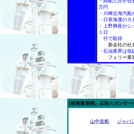
・商船三井が台
万円
・川﨑近海汽船
・日章海運の９
・上野興産がシ
１日
付で取得
新会社の社
・石油業界は低
フェリー業
今週の「内航海運新聞」広告スポンサー企業
山中造船
ジャパ