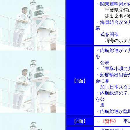
・関東運輸局が
千葉県立館
徒１２名が
・海員組合が９
幕
式を開催
晴海のホテ
・内航総連が７
を
公表
・「軍隊小唄に
・船舶輸出組合
【3面】
会に参
加し日本スタ
・内航総連の７
を公
表
・内航総連が臨
【4面】
・
《資料》
平成