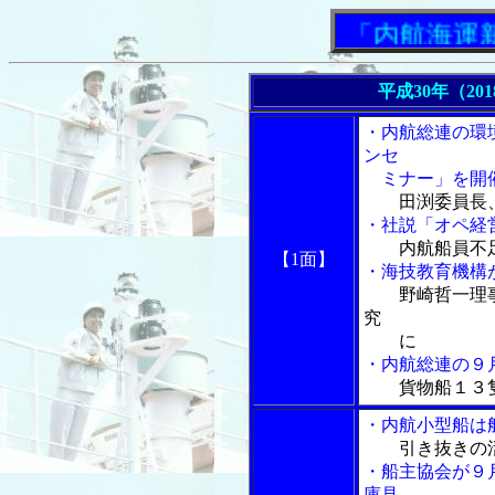
「内航海運新聞
平成30年（20
・内航総連の環
ンセ
ミナー」を開
田渕委員長
・社説「オペ経営
内航船員不
【1面】
・海技教育機構
野崎哲一理
究
に
・内航総連の９
貨物船１３
・内航小型船は
引き抜きの
・船主協会が９
庫見