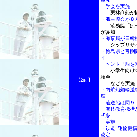
学会を実施
栗林商船が
・船主協会が８
港務艇「ぽ
が参加
・海事局が日韓
シップリサ
・徳島県と弓削
イ
ベント「船を
小学生向け
験会
【2面】
などを実施
・内航船舶輸送
増、
油送船は同９
・海技教育機構
式を
実施
・鉄道･運輸機
改定