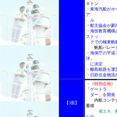
０トン
・東海汽船がホ
ア
ル
・船主協会が豪
・海技教育機構
ストッ
クでの極東帆船
帆船パレー
・海保庁の平成
洋」
に決定
・離島航路を運
・日鉄住金物流
・
《特別企画》
「ゲートラ
ダー」を開発
内航コンテ
【3面】
蓄積
省エネ、
た旋