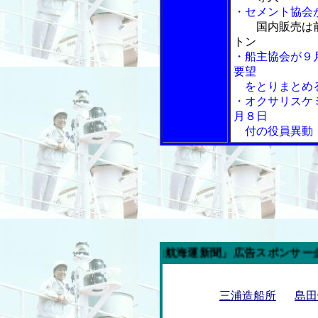
・セメント協会
国内販売は
トン
・船主協会が９
要望
をとりまとめ
・オクサリスケ
月８日
付の役員異動
今週の「内航海運新聞」広告スポンサー企業
三浦造船所
島田