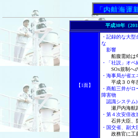
「内航海運新聞」
平成30年（20
・記録的な大型
な
影響
船腹需給は
・「社説」オペ経
SOx規制
・海事局が省エ
平成３０年
【1面】
・商船三井がロー
障害物
認識システム)
瀬戸内海航
・第４次安倍改
石井大臣、
・国交省、副大
政務官に工