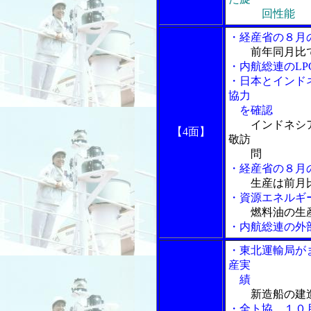
回性能
・経産省の８月
前年同月比
・内航総連のLP
・日本とインド
協力
を確認
インドネシ
【4面】
敬訪
問
・経産省の８月
生産は前月
・資源エネルギ
燃料油の生
・内航総連の外
・東北運輸局が
産実
績
新造船の建
・全ト協、１０