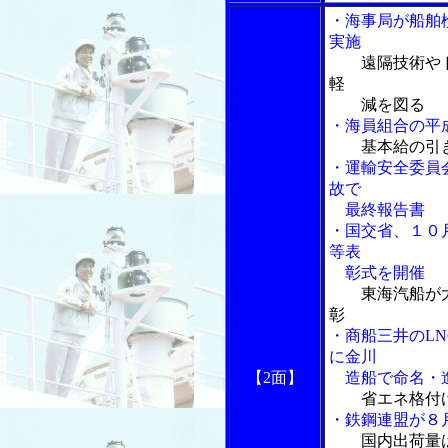
・海事局が船舶
実施
遠隔技術や
軽
減を図る
・海員組合の平
基本給の引
・運輸安全委員
故で
最終報告書
・国交省、１０
等表
彰式を開催
東海汽船が
彰
・商船三井のL
に金川
【2面】
造船で命名・
省エネ格付
・鉄鋼連盟が８
国内出荷量