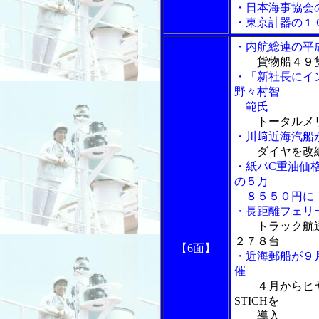
・日本海事協会
・東京計器の１
・内航総連の平
貨物船４９
・「新社長にイ
野々村智
範氏
トータルメ
・川﨑近海汽船
ダイヤを改
・紙パC重油価
の５万
８５５０円に
・長距離フェリ
トラック航
２７８台
【6面】
・近海郵船が９
催
４月からヒ
STICHを
導入