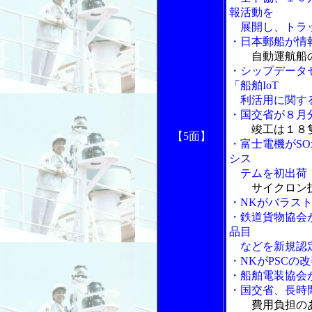
報活動を
展開し、トラッ
・日本郵船が情
自動運航船
・シップデータ
「船舶IoT
利活用に関する
・国交省が８月
竣工は１８
【5面】
・富士電機がS
シス
テムを初出荷
サイクロン
・NKがバラス
・鉄道貨物協会
品目
などを新規認
・NKがPSCの
・船舶電装協会
・国交省、長時
費用負担の